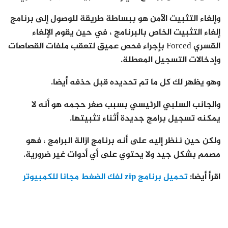
وإلغاء التثبيت الآمن هو ببساطة طريقة للوصول إلى برنامج
إلغاء التثبيت الخاص بالبرنامج ، في حين يقوم الإلغاء
القسري Forced بإجراء فحص عميق لتعقب ملفات القصاصات
وإدخالات التسجيل المعطلة.
وهو يظهر لك كل ما تم تحديده قبل حذفه أيضا.
والجانب السلبي الرئيسي بسبب صغر حجمه هو أنه لا
يمكنه تسجيل برامج جديدة أثناء تثبيتها.
ولكن حين ننظر إليه على أنه برنامج ازالة البرامج ، فهو
مصمم بشكل جيد ولا يحتوي على أي أدوات غير ضرورية.
اقرأ أيضا:
تحميل برنامج zip لفك الضغط مجانا للكمبيوتر