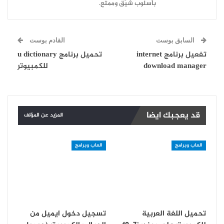
بأسلوب شيّق وممتع.
السابق بوست
القادم بوست
تفعيل برنامج internet
تحميل برنامج u dictionary
download manager
للكمبيوتر
قد يعجبك ايضا
المزيد عن المؤلف
العاب وبرامج
العاب وبرامج
تحميل اللغة العربية
تسجيل دخول ايميل من