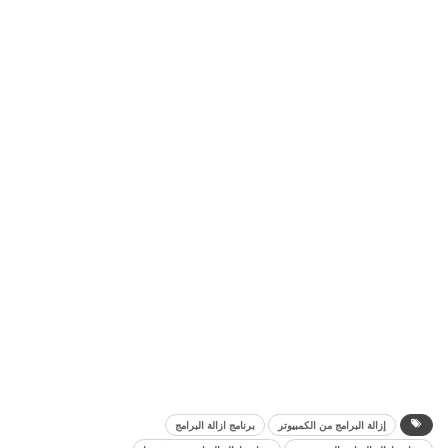
إزالة البرامج من الكمبيوتر
برنامج ازالة البرامج