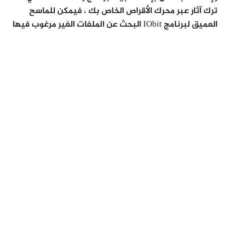
ترك آثار عبر محرك الأقراص الخاص بك ، فيمكن للماسح
العميق لبرنامج IObit البحث عن الملفات الغير مرغوب فيها