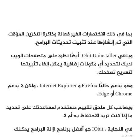
بما في ذلك الاختصارات الغير فعالة وذاكرة التخزين المؤقت
التي تم إنشاؤها عند تثبيت تحديثات البرامج.
ويلقي IObit Uninstaller أيضًا نظرة على متصفحات الويب
لديك لتحديد أي مكونات إضافية يمكن إلغاء تثبيتها
لتسريع تصفحك.
وهو يدعم حاليًا Firefox و Internet Explorer ، ولكن لا يدعم
Chrome أو Edge.
ويصاحب كل ملحق تقييم مستخدم لمساعدتك على تحديد
ما إذا كنت تريد الاحتفاظ به أم لا.
في النهاية ، IObit هو أفضل برنامج ازالة البرامج يمكنك