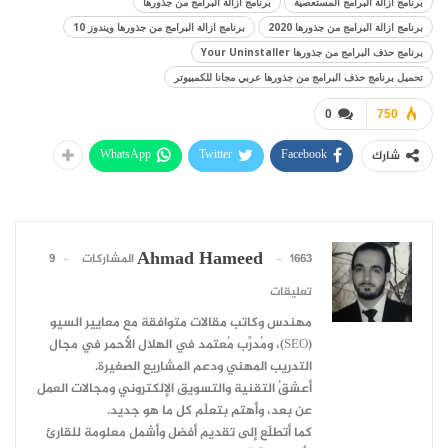
برنامج ازالة البرامج المستعصية
برنامج ازالة البرامج من جذورها
برنامج ازالة البرامج من جذورها 2020
برنامج ازالة البرامج من جذورها ويندوز 10
برنامج حذف البرامج من جذورها Your Uninstaller
تحميل برنامج حذف البرامج من جذورها عربي مجانا للكمبيوتر
0
750
WhatsApp
Twitter
Facebook
شارك
Ahmad Hameed
1663 المشاركات
9
تعليقات
مهندس وكاتب مقالات متوافقة مع معايير السيو
(SEO)، ومُدرِّب مُعتمد في الهلال الأحمر في مجال
التدريب المهني ودعم المشاريع الصغيرة.
أعشقُ التقنية والتسويق الإلكتروني ومجالات العمل
عن بعد، وأهتم بتعلّم كل ما هو جديد.
كما أتطلّع إلى تقديم أفضل وأشمل معلومة للقارئ