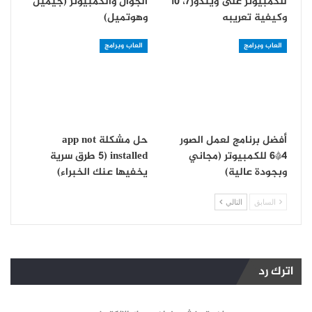
للكمبيوتر على ويندوز7، 10
الجوال والكمبيوتر (جيميل
وكيفية تعريبه
وهوتميل)
العاب وبرامج
العاب وبرامج
أفضل برنامج لعمل الصور
حل مشكلة app not
4*6 للكمبيوتر (مجاني
installed (5 طرق سرية
وبجودة عالية)
يخفيها عنك الخبراء)
السابق
التالي
اترك رد