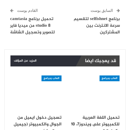
السابق بوست
القادم بوست
برنامج selfishnet لتقسيم
تحميل برنامج camtasia
سرعة الانترنت بين
studio 8 من ميديا فاير
المشتركين
لتصوير وتسجيل الشاشة
قد يعجبك ايضا
المزيد عن المؤلف
العاب وبرامج
العاب وبرامج
تحميل اللغة العربية
تسجيل دخول ايميل من
للكمبيوتر على ويندوز7، 10
الجوال والكمبيوتر (جيميل