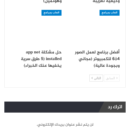
وكيفية تعريبه
وهوتميل)
العاب وبرامج
العاب وبرامج
أفضل برنامج لعمل الصور
حل مشكلة app not
4*6 للكمبيوتر (مجاني
installed (5 طرق سرية
وبجودة عالية)
يخفيها عنك الخبراء)
السابق
التالي
اترك رد
لن يتم نشر عنوان بريدك الإلكتروني.