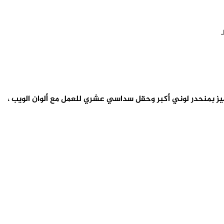
يمها تتميز بمنحدر لوني أكبر وحقل سداسي عشري للعمل مع ألوان الويب ،