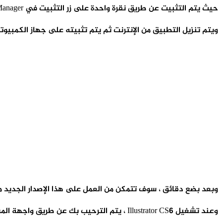
حيث يتم التثبيت عن طريق نقرة واحدة على زر التثبيت في Adobe Application Manager .
ويتم تنزيل التطبيق من الإنترنت ثم يتم تثبيته على جهاز الكمبيوت
وبعد بضع دقائق ، سوف تتمكن من العمل على هذا الإصدار الجديد من برنامج Illustrator عل
وعند تشغيل Illustrator CS6 ، يتم الترحيب بك عن طريق واجهة المستخدم الجديدة التي تعتمد على اللون القاتم.