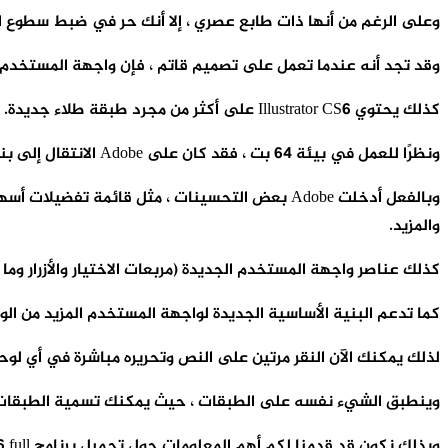
وعلى الرغم من أنها ذات طابع عصري ، إلا أنك حر في ضبط سطوع 
وقد تجد أنه عندما تعمل على تصميم قاتم ، فإن واجهة المستخدم 
كذلك يحتوي Illustrator CS6 على أكثر من مجرد طبقة طلاء جديدة.
ونظرًا للعمل في بيئة 64 بت ، فقد كان على Adobe الانتقال إلى بنية تحتية جديدة تمامًا لواجهة المستخدم.
وبالفعل أدخلت Adobe بعض التحسينات ، مثل قائمة
والمزيد.
كذلك عناصر واجهة المستخدم الجديدة (مربعات الاختيار والأزرار وما 
كما تدعم البنية الأساسية الجديدة لواجهة المستخدم المزيد من الو
لذلك يمكنك الآن النقر مرتين على النص وتحريره مباشرة في أي لوح
وينطبق الشيء نفسه على الطبقات ، حيث يمكنك تسمية الطبقات
وبذلك نكون قد قدمنا لكم أهم المعلومات حول تحميل برنامج adobe illustrator cs6 full كامل ومفعل.