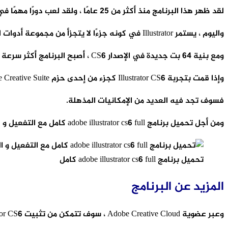
لقد ظهر هذا البرنامج منذ أكثر من 25 عامًا ، ولقد لعب دورًا مهمًا في إعادة تعريف صناعة التصميم والنشر.
واليوم ، يستمر Illustrator في كونه جزءًا لا يتجزأ من مجموعة أدوات المصمم الحديثة.
ومع بنية 64 بت جديدة في الإصدار CS6 ، أصبح البرنامج أكثر سرعة من ذي قبل وكذلك أكثر استقرارًا.
وإذا قمت بتجربة Illustrator CS6 كجزء من إحدى حزم Adobe Creative Suite أو كتطبيق مستقل
فسوف تجد فيه العديد من الإمكانيات المذهلة.
ومن أجل تحميل برنامج adobe illustrator cs6 full كامل مع التفعيل و الشرح ، سوف تحتاج إلى الحصول على حساب أدوبي عبر
تحميل برنامج adobe illustrator cs6 full كامل
المزيد عن البرنامج
وعبر عضوية Adobe Creative Cloud ، سوف تتمكن من تثبيت Illustrator CS6 بكل سهولة.