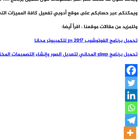
ويمكنكم عبر حسابكم على موقع أدوبي تفعيل كافة المميزات التي تأ
وللمزيد من مقالات موقعنا ، اقرأ أيضا:
تحميل برنامج الفوتوشوب ps 2017 للكمبيوتر مجانا
تحميل برنامج gimp المجاني لتعديل الصور وإنشاء التصميمات المختلفة