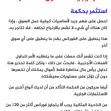
استثمر بحكمة
احصل على فهم جيد لأساسيات كيفية عمل السوق ، وإذا
كان هناك أي شيء لا تشعر بالارتياح تجاهه ، فلا تتاجر به.
هذا ينطبق على الفوركس بقدر ما ينطبق على أي سوق
آخر.
إذا كنت تشعر أنك حصلت على ما يتطلبه الأمر لتداول
العملات الأجنبية ، فابحث عن ذلك – ولكن كلمة تحذير هنا:
تداول برأس مال مخاطرة فقط (أموال يمكنك أن تخسرها
دون أن تؤثر على مستويات معيشتك).
أيضا سيكون من الحكمة التأكد من أن لديك أنواع أخرى من
الاستثمارات الجارية.
من الناحية المثالية يجب ألا يتجاوز فوركس أكثر من 20٪ من