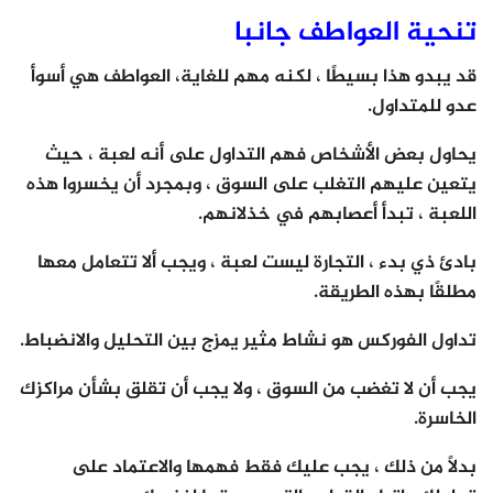
تنحية العواطف جانبا
قد يبدو هذا بسيطًا ، لكنه مهم للغاية، العواطف هي أسوأ
عدو للمتداول.
يحاول بعض الأشخاص فهم التداول على أنه لعبة ، حيث
يتعين عليهم التغلب على السوق ، وبمجرد أن يخسروا هذه
اللعبة ، تبدأ أعصابهم في خذلانهم.
بادئ ذي بدء ، التجارة ليست لعبة ، ويجب ألا تتعامل معها
مطلقًا بهذه الطريقة.
تداول الفوركس هو نشاط مثير يمزج بين التحليل والانضباط.
يجب أن لا تغضب من السوق ، ولا يجب أن تقلق بشأن مراكزك
الخاسرة.
بدلاً من ذلك ، يجب عليك فقط فهمها والاعتماد على