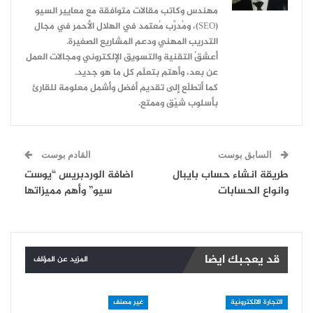
مهندس وكاتب مقالات متوافقة مع معايير السيو
(SEO)، ومُدرِّب مُعتمد في الهلال الأحمر في مجال
التدريب المهني ودعم المشاريع الصغيرة.
أعشقُ التقنية والتسويق الإلكتروني ومجالات العمل
عن بعد، وأهتم بتعلّم كل ما هو جديد.
كما أتطلّع إلى تقديم أفضل وأشمل معلومة للقارئ
بأسلوب شيّق وممتع.
السابق بوست
القادم بوست
طريقة انشاء حساب بايبال
اضافة الوردبريس “يوست
وانواع الحسابات
سيو” وأهم مميزاتها
قد يعجبك ايضا
المزيد عن المؤلف
التجارة الالكترونية
غير مصنف