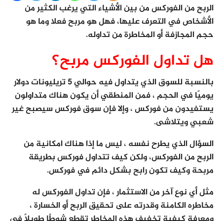
الربح من الفوركس من بين الأشياء التي يرغب الكثير من
الأشخاص في التعرف عليها، فهل هو مربح فعلا وما هو
حجم المجازفة أو المخاطرة من تداوله.
هل تداول الفوركس مربح؟
بالنسبة للسوق الذي يتداول فيه حوالي 5 تريليونات دولار
يوميًا في الحجم ، فمن المنطقي أن يكون هناك متداولون
يستفيدون من فوركس ، وإلا فإن سوق فوركس سيصبح غير
شعبي ويتلاشى.
السؤال الذي يطرح نفسه ، ليس ما إذا هناك امكانية من
الربح من الفوركس، ولكن كيف تتداول فوركس بطريقة
مربحة وكيف تكون رابح بشكل دائم في فوركس.
مثل أي نوع آخر من الاستثمار ، فإن تداول الفوركس له
مخاطره الكامنة وقدرته على تحقيق الربح أو الخسارة ،
ومعرفة كيفية تخفيف هذه المخاطر تقطع شوطًا طويلاً في