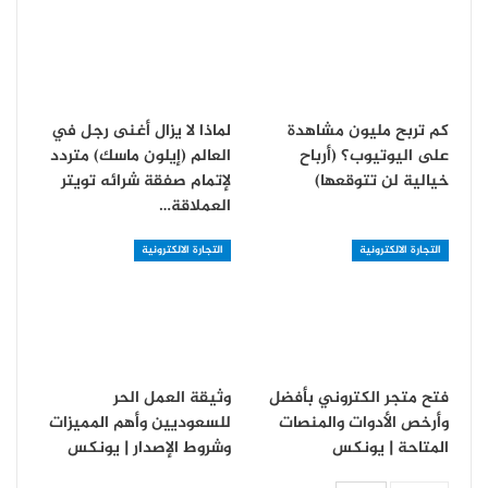
كم تربح مليون مشاهدة
لماذا لا يزال أغنى رجل في
على اليوتيوب؟ (أرباح
العالم (إيلون ماسك) متردد
خيالية لن تتوقعها)
لإتمام صفقة شرائه تويتر
العملاقة…
التجارة الالكترونية
التجارة الالكترونية
فتح متجر الكتروني بأفضل
وثيقة العمل الحر
وأرخص الأدوات والمنصات
للسعوديين وأهم المميزات
المتاحة | يونكس
وشروط الإصدار | يونكس