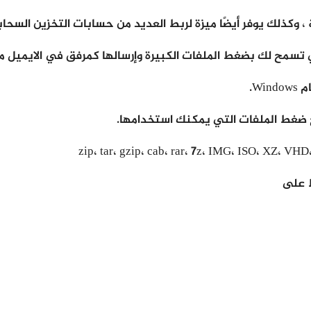
ا ميزة لربط العديد من حسابات التخزين السحابية مثل Google Drive و OneDrive و