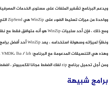
ويدعم البرنامج تشفير الملفات على مستوى الخدمات المصرفية ، وكذلك يوفر أيضً
وواحدة من ميزات تسليط الضوء على WinZip هي ZipSend التي تسمح لك بضغط الملفات الكبيرة وإرسالها كمرفق في الايميل مباشرة.
ومع ذلك ، فإن أحد سلبيات WinZip هو أنه متوافق فقط مع نظام Windows.
ونظرًا لميزاته وسهولة استخدامه ، يعد WinZip أحد أفضل برامج ضغط الملفات التي يمكنك استخدامها.
وهذه هي التنسيقات المدعومة مع البرنامج: zip، tar، gzip، cab، rar، 7z، IMG، ISO، XZ، VHD، VMDK، lha / lzh
ومن أجل تحميل برنامج zip لفك الضغط مجانا للكمبيوتر ، اضغط على
برامج شبيهة