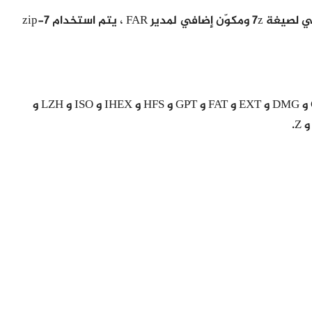
ومع تشفير AES-256 القوي وميزات مفيدة مثل مدير الملفات المتكامل ، والتكامل مع Windows Shell ، وإمكانيات الاستخراج الذاتي لصيغة 7z ومكوّن إضافي لمدير FAR ، يتم استخدام 7-zip
التنسيقات المدعومة: – 7z و XZ و BZIP2 و GZIP و TAR و ZIP و WIM. التفريغ فقط – AR و ARJ و CAB و CHM و CPIO و CramFS و DMG و EXT و FAT و GPT و HFS و IHEX و ISO و LZH و