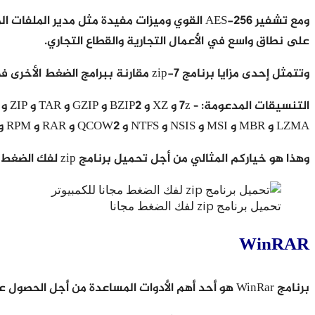
على نطاق واسع في الأعمال التجارية والقطاع التجاري.
وتتمثل إحدى مزايا برنامج 7-zip مقارنة ببرامج الضغط الأخرى في أنه مجاني للاستخدام.
LZMA و MBR و MSI و NSIS و NTFS و QCOW2 و RAR و RPM و SquashFS و UDF و UEFI و VDI و VHD و VMDK و WIM و XAR و Z.
وهذا هو خياركم المثالي من أجل تحميل برنامج zip لفك الضغط مجانا للكمبيوتر .
تحميل برنامج zip لفك الضغط مجانا
WinRAR
برنامج WinRar هو أحد أهم الأدوات المساعدة من أجل الحصول على أفضل ضغط للملفات أو فك ضغطها.