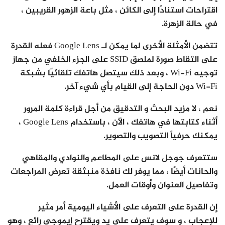
اقتراحات استنادًا إلى الكائن ، مثل باعة الزهور القريبين ،
في حالة الزهرة.
تتضمن الأمثلة الأخرى لما يمكن لـ Google Lens فعله القدرة
على التقاط صورة لملصق SSID على الجزء الخلفي من جهاز
توجيه Wi-Fi ، وبعد ذلك سيتصل هاتفك تلقائيًا بشبكة
Wi-Fi دون الحاجة إلى القيام بأي شيء آخر.
نعم ، لا مزيد البحث و التدقيق من أجل قراءة كلمة المرور
أثناء كتابتها في هاتفك ، الآن ، باستخدام Google Lens ،
يمكنك حرفياً التصويب والتصوير.
ستتعرف جوجل لانس على المطاعم والنوادي والمقاهي
والحانات أيضًا ، مما يوفر لك نافذة منبثقة تعرض المراجعات
وتفاصيل العنوان وأوقات العمل.
إن القدرة على التعرف على الأشياء اليومية أمر مثير
للإعجاب ، و سوف يتعرف على يد ويقترح إيموجي رائع ، وهو