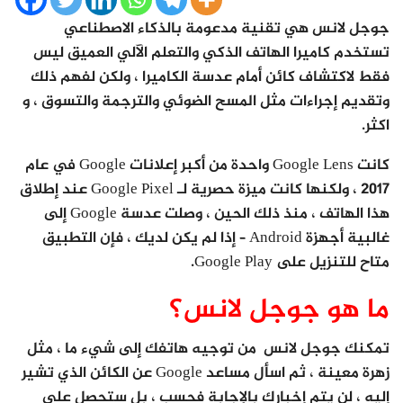
جوجل لانس هي تقنية مدعومة بالذكاء الاصطناعي
تستخدم كاميرا الهاتف الذكي والتعلم الآلي العميق ليس
فقط لاكتشاف كائن أمام عدسة الكاميرا ، ولكن لفهم ذلك
وتقديم إجراءات مثل المسح الضوئي والترجمة والتسوق ، و
اكثر.
كانت Google Lens واحدة من أكبر إعلانات Google في عام
2017 ، ولكنها كانت ميزة حصرية لـ Google Pixel عند إطلاق
هذا الهاتف ، منذ ذلك الحين ، وصلت عدسة Google إلى
غالبية أجهزة Android – إذا لم يكن لديك ، فإن التطبيق
متاح للتنزيل على Google Play.
ما هو جوجل لانس؟
تمكنك جوجل لانس من توجيه هاتفك إلى شيء ما ، مثل
زهرة معينة ، ثم اسأل مساعد Google عن الكائن الذي تشير
إليه ، لن يتم إخبارك بالإجابة فحسب ، بل ستحصل على