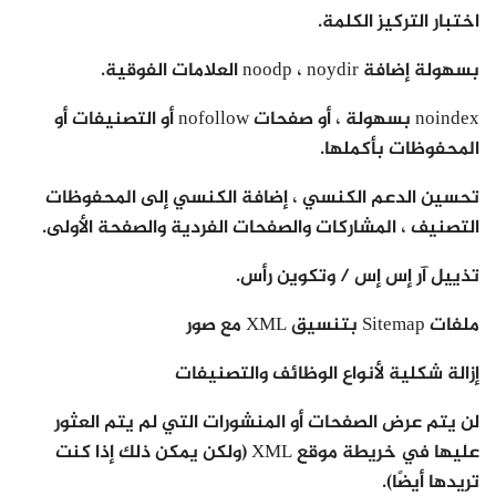
اختبار التركيز الكلمة.
بسهولة إضافة noodp ، noydir العلامات الفوقية.
noindex بسهولة ، أو صفحات nofollow أو التصنيفات أو
المحفوظات بأكملها.
تحسين الدعم الكنسي ، إضافة الكنسي إلى المحفوظات
التصنيف ، المشاركات والصفحات الفردية والصفحة الأولى.
تذييل آر إس إس / وتكوين رأس.
ملفات Sitemap بتنسيق XML مع صور
إزالة شكلية لأنواع الوظائف والتصنيفات
لن يتم عرض الصفحات أو المنشورات التي لم يتم العثور
عليها في خريطة موقع XML (ولكن يمكن ذلك إذا كنت
تريدها أيضًا).