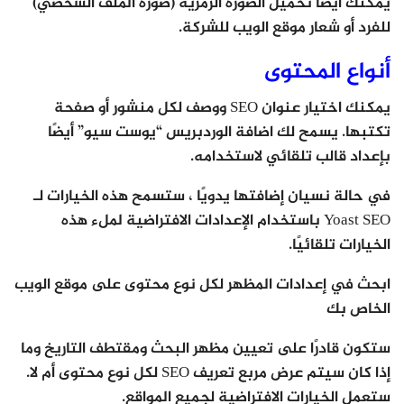
يمكنك أيضًا تحميل الصورة الرمزية (صورة الملف الشخصي)
للفرد أو شعار موقع الويب للشركة.
أنواع المحتوى
يمكنك اختيار عنوان SEO ووصف لكل منشور أو صفحة
تكتبها. يسمح لك اضافة الوردبريس “يوست سيو” أيضًا
بإعداد قالب تلقائي لاستخدامه.
في حالة نسيان إضافتها يدويًا ، ستسمح هذه الخيارات لـ
Yoast SEO باستخدام الإعدادات الافتراضية لملء هذه
الخيارات تلقائيًا.
ابحث في إعدادات المظهر لكل نوع محتوى على موقع الويب
الخاص بك
ستكون قادرًا على تعيين مظهر البحث ومقتطف التاريخ وما
إذا كان سيتم عرض مربع تعريف SEO لكل نوع محتوى أم لا.
ستعمل الخيارات الافتراضية لجميع المواقع.