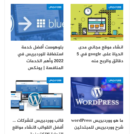
ووردبريس
ووردبريس
انشاء موقع مجاني مدى
بلوهوست أفضل خدمة
الحياة على google في 5
استضافة للوردبريس في
دقائق والربح منه
2022 وأهم الخدمات
المنافسة | يونكس
ووردبريس
ووردبريس
ما هو ووردبريس wordPress
قالب ووردبريس للشركات …
شرح ووردبريس للمبتدئين
أفضل القوالب لانشاء مواقع