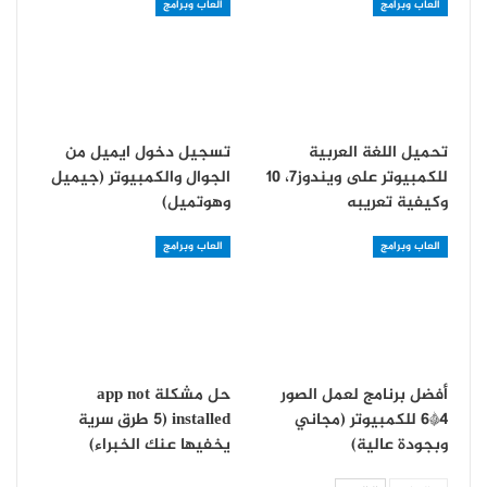
العاب وبرامج
العاب وبرامج
تحميل اللغة العربية
تسجيل دخول ايميل من
للكمبيوتر على ويندوز7، 10
الجوال والكمبيوتر (جيميل
وكيفية تعريبه
وهوتميل)
العاب وبرامج
العاب وبرامج
أفضل برنامج لعمل الصور
حل مشكلة app not
4*6 للكمبيوتر (مجاني
installed (5 طرق سرية
وبجودة عالية)
يخفيها عنك الخبراء)