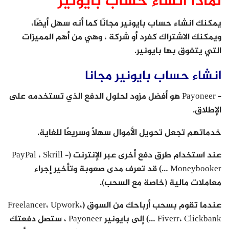
لماذا انشاء حساب بايونير
يمكنك انشاء حساب بايونير مجانًا كما أنه سهل أيضًا،
ويمكنك الاشتراك كفرد أو شركة ، وهي من أهم المميزات
التي يتفوق بها بايونير.
انشاء حساب بايونير مجانا
– Payoneer هو أفضل مزود لحلول الدفع الذي تستخدمه على
الإطلاق.
خدماتهم تجعل تحويل الأموال سهلاً وسريعًا للغاية.
عند استخدام طرق دفع أخرى عبر الإنترنت (PayPal ، Skrill –
Moneybooker …) قد تعرف مدى صعوبة وتأخير إجراء
معاملات مالية (خاصة مع السحب).
عندما تقوم بسحب أرباحك من السوق (Freelancer، Upwork،
Fiverr، Clickbank …) إلى بايونير Payoneer ، ستصل دفعتك