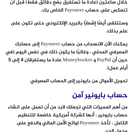
خلال ساعتين (عادة ما تستغرق بضع دقائق فقط) قبل أن
تنعكس على حساب Payoneer الخاص بك،
وستتلقى أيضًا إشعارًا بالبريد الإلكتروني حتى تكون على
علم بذلك.
يمكنك الآن الانسحاب من حساب Payoneer إلى حسابك
المصرفي المحلي ، وغالبًا ما يكون ذلك في نفس اليوم (في
حين أن PayPal و Moneybooker عادة ما يستغرقان 4 إلى 5
أيام عمل).
تحويل الأموال من بايونير إلى الحساب المصرفي
حساب بايونير آمن
من أهم المميزات التي تجعلك لابد من أن تعمل على انشاء
حساب بايونير ، أنها كشركة أمريكية خاضعة للتنظيم
الكامل ، تأخذ Payoneer لوائح الأمن المالي والدفع على
محمل الجد.