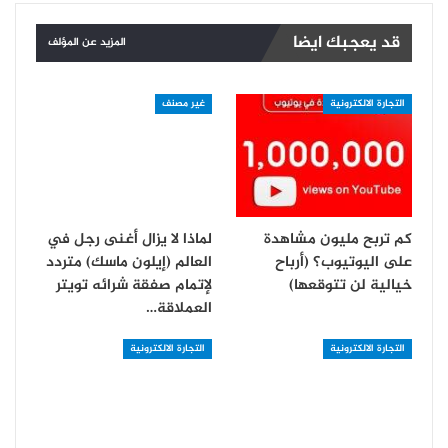
قد يعجبك ايضا
المزيد عن المؤلف
التجارة الالكترونية
غير مصنف
كم تربح مليون مشاهدة
لماذا لا يزال أغنى رجل في
على اليوتيوب؟ (أرباح
العالم (إيلون ماسك) متردد
خيالية لن تتوقعها)
لإتمام صفقة شرائه تويتر
العملاقة…
التجارة الالكترونية
التجارة الالكترونية