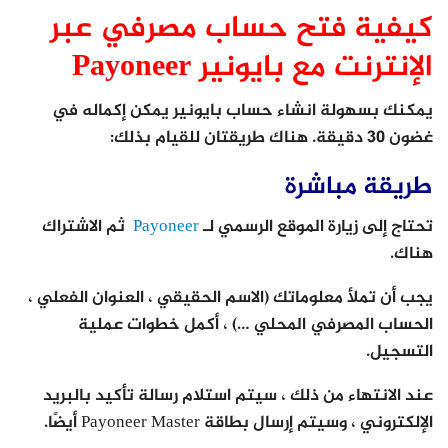
كيفية فتح حساب مصرفي عبر
الإنترنت مع بايونير Payoneer
يمكنك بسهولة انشاء حساب بايونير يمكن إكماله في
غضون 30 دقيقة. هناك طريقتان للقيام بذلك:
طريقة مباشرة
تحتاج إلى زيارة الموقع الرسمي لـ
Payoneer
ثم الاشتراك
هناك.
يجب أن تملأ معلوماتك (الاسم الحقيقي ، العنوان الفعلي ،
الحساب المصرفي المحلي …) ، أكمل خطوات عملية
التسجيل.
عند الانتهاء من ذلك ، سيتم استلام رسالة تأكيد بالبريد
الإلكتروني ، وسيتم إرسال بطاقة Payoneer Master أيضًا.