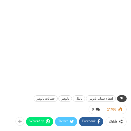
انشاء حساب بايونير
بايبال
بايونير
حسابات بايونير
0
1٬706
WhatsApp
Twitter
Facebook
شارك