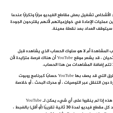
لأحيان يعيد الأشخاص تشغيل بعض مقاطع الفيديو مرارًا وتكرارًا عندما
ن عمليات الإعادة في خوارزمياتهم لأنهم يقترحون الجودة
، سيتوقف العداد بعد نقطة معينة.
ب المشاهدة أم لا هو سلوك الحساب الذي يشاهده قبل
الهبوط على صفحة مشاهدة الفيديو ، في بعض الأحيان ، قد يشعر موقع YouTube أن هناك فرصة متزايدة لأن
ا تتم إضافة المشاهدات من هذا الحساب.
لتعرف كيف تحسب مشاهدات اليوتيوب ، إحدى الطرق التي قد يصف بها YouTube حسابًا كبرنامج روبوت
دون التنقل عبر التوصيات ، أو محرك البحث ، أو خلاصة
(كيف يتنقلون بين عناوين URL لصفحة المشاهدة هذه إذا لم ينقروا على أي شيء يمكن لـ YouTube
تسجيله؟). إضافة إلى ذلك ، إذا كان المشاهد يشاهد كل مقطع فيديو لمدة 30 ثانية تقريبًا (أو أقل) بالضبط ،