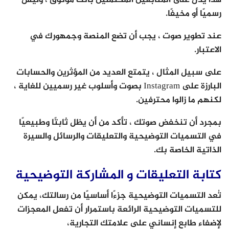
هذا يدل على المتابعين المحتملين بأنك موثوق ، وليس
رسميًا أو مخيفًا.
عند تطوير صوت ، يجب أن تضع المنصة وجمهورك في
الاعتبار.
على سبيل المثال ، يتمتع العديد من المؤثرين والحسابات
البارزة على Instagram بصوت وأسلوب غير رسميين للغاية ،
لكنهم ما زالوا محترفين.
بمجرد أن تنخفض صوتك ، تأكد من أن يظل ثابتًا وطبيعيًا
في التسميات التوضيحية والتعليقات والرسائل والسيرة
الذاتية الخاصة بك.
كتابة التعليقات و المشاركة التوضيحية
تُعد التسميات التوضيحية جزءًا أساسيًا من رسالتك، يمكن
للتسميات التوضيحية الرائعة باستمرار أن تفعل المعجزات
لإضفاء طابع إنساني على علامتك التجارية،