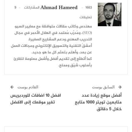
Ahmad Hameed
1663 المشاركات
9
تعليقات
مهندس وكاتب مقالات متوافقة مع معايير السيو
(SEO)، ومُدرِّب مُعتمد في الهلال الأحمر في مجال
التدريب المهني ودعم المشاريع الصغيرة.
أعشقُ التقنية والتسويق الإلكتروني ومجالات العمل
عن بعد، وأهتم بتعلّم كل ما هو جديد.
كما أتطلّع إلى تقديم أفضل وأشمل معلومة للقارئ
بأسلوب شيّق وممتع.
السابق بوست
القادم بوست
أفضل موقع زيادة عدد
افضل 10 اضافات للوردبريس
متابعين تويتر 1000 متابع
تغير موقعك إلى الافضل
خلال 5 دقائق