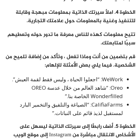
الخطوة 4. املأ سيرتك الذاتية بمعلومات مبهجة وقابلة
للتنفيذ وغنية بالمعلومات حول علامتك التجارية.
تتيح معلومات كهذه للناس معرفة ما تدور حوله وتعطيهم
سببًا لمتابعتك.
قم بتضمين من أنت وماذا تفعل ، وتأكد من إضافة تلميح من
الشخصية. فيما يلي بعض الأمثلة للإلهام:
WeWork: “اجعلوا الحياة ، وليس فقط لقمة العيش”.
Oreo: “شاهد العالم من خلال عدسة OREO
Wonderfilled الخاصة بنا.”
CalifiaFarms: “الصياغة والتلفيق والتخمير البارد
لمستقبل لذيذ قائم على النباتات.”
الخطوة 5. أضف رابطًا إلى سيرتك الذاتية ليسهل على
الأشخاص الانتقال مباشرة من Instagram إلى موقع الويب