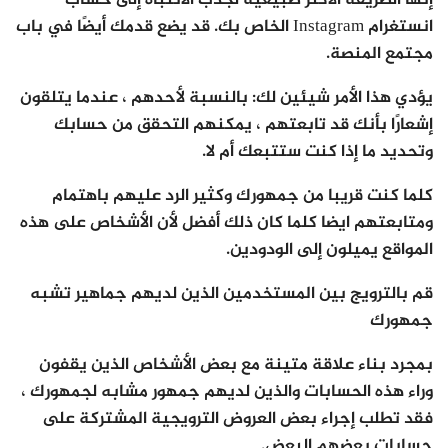
إنها الطريقة الأكثر طبيعية لجذب الانتباه إلى حساب
انستغرام Instagram الخاص بك. قد يضع قدمك أيضًا في باب
مجتمع المنصة.
يؤدي هذا الأمر شيئين لك: بالنسبة لأحدهم ، عندما يتلقون
إشعارًا بأنك قد تابعتهم ، يمكنهم التحقق من حسابك
وتحديد ما إذا كنت ستتبعك أم لا.
كلما كنت قريبا من جمهورك وكثير الرد عليهم باهتمام
ومتابعتهم ايضا كلما كان ذلك أفضل لأن الأشخاص على هذه
المواقع يميلون إلى الودودين.
قم بالترويج بين المستخدمين الذين لديهم جماهير تشبه
جمهورك
بمجرد بناء علاقة متينة مع بعض الأشخاص الذين يقفون
وراء هذه الحسابات والذين لديهم جمهور مشابه لجمهورك ،
فقد تطلب إجراء بعض العروض الترويجية المشتركة على
حسابات بعضهم البعض.