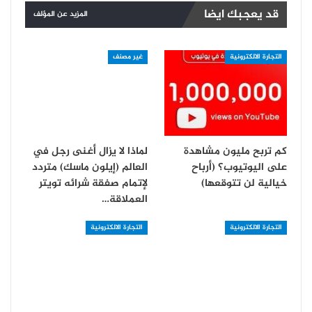
قد يعجبك ايضا
المزيد عن المؤلف
التجارة الالكترونية
غير مصنف
كم تربح مليون مشاهدة
لماذا لا يزال أغنى رجل في
على اليوتيوب؟ (أرباح
العالم (إيلون ماسك) متردد
خيالية لن تتوقعها)
لإتمام صفقة شرائه تويتر
العملاقة…
التجارة الالكترونية
التجارة الالكترونية