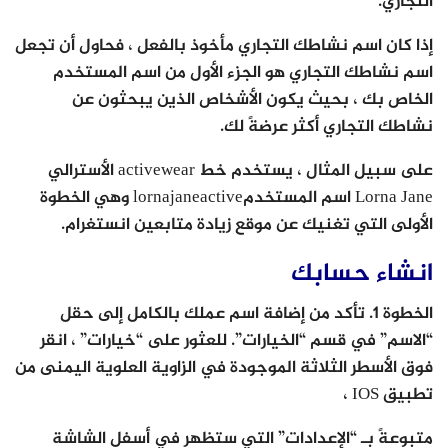
التجاري.
إذا كان اسم نشاطك التجاري مأخوذ بالفعل ، فحاول أن تجعل
اسم نشاطك التجاري هو الجزء الأول من اسم المستخدم
الخاص بك ، بحيث يكون الأشخاص الذين يبحثون عن
نشاطك التجاري أكثر عرضةً لك.
على سبيل المثال ، يستخدم خط activewear الأسترالي
Lorna Jane اسم المستخدمlornajaneactive وهي الخطوة
الأولى التي تغنيك عن موقع زيادة متابعين انستغرام.
انشاء حسابك
الخطوة 1. تأكد من إضافة اسم عملك بالكامل إلى حقل
“الاسم” في قسم “الخيارات”. للعثور على “خيارات” ، انقر
فوق الأسطر الثلاثة الموجودة في الزاوية العلوية اليمنى من
تطبيق IOS ،
متبوعةً بـ “الإعدادات” التي ستظهر في أسفل الشاشة