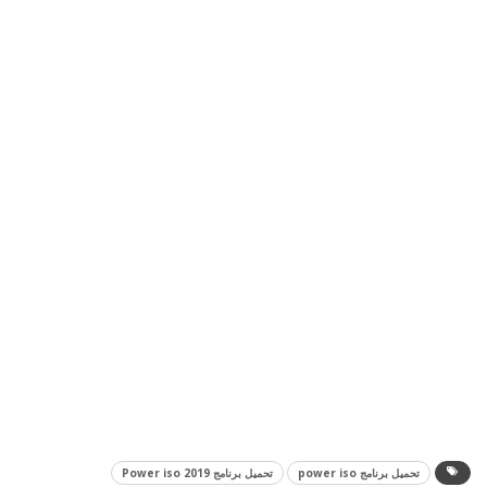
تحميل برنامج power iso
تحميل برنامج Power iso 2019