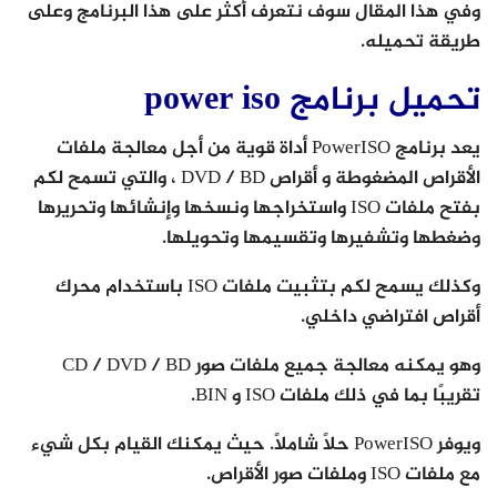
وفي هذا المقال سوف نتعرف أكثر على هذا البرنامج وعلى
طريقة تحميله.
تحميل برنامج power iso
يعد برنامج PowerISO أداة قوية من أجل معالجة ملفات
الأقراص المضغوطة و أقراص DVD / BD ، والتي تسمح لكم
بفتح ملفات ISO واستخراجها ونسخها وإنشائها وتحريرها
وضغطها وتشفيرها وتقسيمها وتحويلها.
وكذلك يسمح لكم بتثبيت ملفات ISO باستخدام محرك
أقراص افتراضي داخلي.
وهو يمكنه معالجة جميع ملفات صور CD / DVD / BD
تقريبًا بما في ذلك ملفات ISO و BIN.
ويوفر PowerISO حلاً شاملاً. حيث يمكنك القيام بكل شيء
مع ملفات ISO وملفات صور الأقراص.