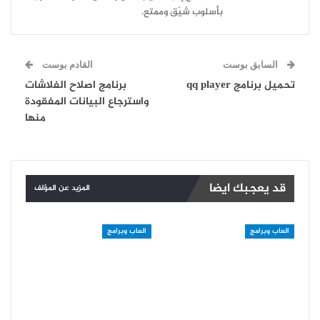
بأسلوب شيّق وممتع.
السابق بوست
القادم بوست
تحميل برنامج qq player
برنامج اصلاح الفلاشات
واسترجاع البيانات المفقودة
منها
قد يعجبك ايضا
المزيد عن المؤلف
العاب وبرامج
العاب وبرامج