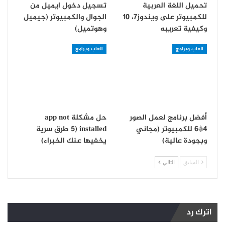
تحميل اللغة العربية
تسجيل دخول ايميل من
للكمبيوتر على ويندوز7، 10
الجوال والكمبيوتر (جيميل
وكيفية تعريبه
وهوتميل)
العاب وبرامج
العاب وبرامج
أفضل برنامج لعمل الصور
حل مشكلة app not
4*6 للكمبيوتر (مجاني
installed (5 طرق سرية
وبجودة عالية)
يخفيها عنك الخبراء)
السابق
التالي
اترك رد