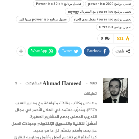
تحميل برنامج power iso 2020
تحميل برنامج Power iso 32 bit
تحميل برنامج power iso مع السيريال myegy
تحميل برنامج Power iso مفعل مدى الحياة
تحميل برنامج power iso ميديا فاير
تحميل برنامج UltraISO
0
531
WhatsApp
Twitter
Facebook
شارك
Ahmad Hameed
1663 المشاركات
9
تعليقات
مهندس وكاتب مقالات متوافقة مع معايير السيو
(SEO)، ومُدرِّب مُعتمد في الهلال الأحمر في مجال
التدريب المهني ودعم المشاريع الصغيرة.
أعشقُ التقنية والتسويق الإلكتروني ومجالات العمل
عن بعد، وأهتم بتعلّم كل ما هو جديد.
كما أتطلّع إلى تقديم أفضل وأشمل معلومة للقارئ