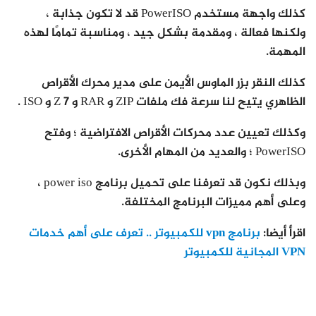
كذلك واجهة مستخدم PowerISO قد لا تكون جذابة ،
ولكنها فعالة ، ومقدمة بشكل جيد ، ومناسبة تمامًا لهذه
المهمة.
كذلك النقر بزر الماوس الأيمن على مدير محرك الأقراص
الظاهري يتيح لنا سرعة فك ملفات ZIP و RAR و 7 Z و ISO .
وكذلك تعيين عدد محركات الأقراص الافتراضية ؛ وفتح
PowerISO ؛ والعديد من المهام الأخرى.
وبذلك نكون قد تعرفنا على تحميل برنامج power iso ،
وعلى أهم مميزات البرنامج المختلفة.
اقرأ أيضا:
برنامج vpn للكمبيوتر .. تعرف على أهم خدمات
VPN المجانية للكمبيوتر