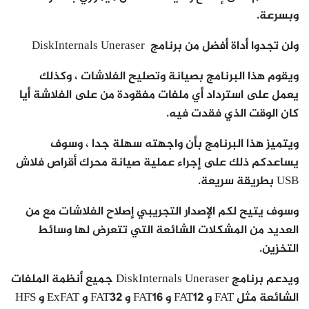
وبسرعة.
ولن تجدوا أداة أفضل من برنامج DiskInternals Uneraser
ويقوم هذا البرنامج بصيانة وتصليح الفلاشات ، وكذلك
يعمل على استرداد أي ملفات مفقودة من على الفلاشة أيا
كان الوقت الذي فقدت فيه.
ويتميز هذا البرنامج بأن واجهته سهلة جدا ، وسوف
يساعدكم ذلك على إجراء عملية صيانة محرك أقراص فلاش
USB بطريقة سريعة.
وسوف يتيح لكم الإصدار التجريبي إصلاح الفلاشات مع من
العديد من المشكلات الشائعة التي تتعرض لها وسائط
التخزين.
ويدعم برنامج DiskInternals Uneraser جميع أنظمة الملفات
الشائعة مثل FAT و FAT12 و FAT16 و FAT32 و ExFAT و HFS