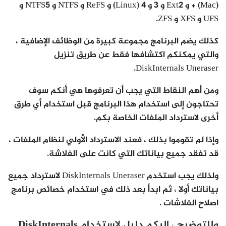
+ (Mac) و Ext2 و 3 و 4 (Linux) و ReFS و NTFS و NTFS5 و
UFS و XFS و ZFS.
كذلك يضم البرنامج مجموعة كبيرة من الوظائف الإضافية ،
والتي يمكنكم اكتشافها فقط عن طريق تنزيل
DiskInternals Uneraser.
ومن أهم النقاط التي يجب أن تعرفوها هي أنكم سوف
تحتاجون إلى استخدام هذا البرنامج قبل استخدام أي طرق
أخرى لاسترداد الملفات الخاصة بكم.
وإذا لم تقوموا بذلك ، فعند الاسترداد الأولي لنظام الملفات ،
قد تفقد جميع بياناتك التي كانت على الفلاشة.
ولذلك يجب استخدم DiskInternals Uneraser لاسترداد جميع
بياناتك أولا ، ثم ابدأ بعد ذلك في استخدام خصائص برنامج
اصلاح الفلاشات .
وللتوضيح ، إليكم دليل لاستخدام DiskInternals