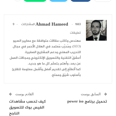
Ahmad Hameed
1663 المشاركات
9
تعليقات
مهندس وكاتب مقالات متوافقة مع معايير السيو
(SEO)، ومُدرِّب مُعتمد في الهلال الأحمر في مجال
التدريب المهني ودعم المشاريع الصغيرة.
أعشقُ التقنية والتسويق الإلكتروني ومجالات العمل
عن بعد، وأهتم بتعلّم كل ما هو جديد.
كما أتطلّع إلى تقديم أفضل وأشمل معلومة للقارئ
بأسلوب شيّق وممتع.
السابق بوست
القادم بوست
تحميل برنامج power iso
كيف تحسب مشاهدات
الفيس بوك للتسويق
الناجح