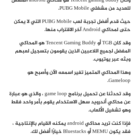
وكان Tencent gaming buddy هو محاكي android المفضل
للعديد من مشغلي PUBG Mobile.
حيث قدم أفضل تجربة لعب PUBG Mobile التي لا يمكن
حتى لمحاكي Android آخر الاقتراب منها.
وقد كان TGB أو Tencent Gaming Buddy هو المحاكي
المفضل لجميع اللاعبين الذين يقومون بتسجيل لعبهم
وبثه عبر يوتيوب.
وهذا المحاكي المتميز تغير اسمعه الآن وأصبح هو
Gameloop.
وقد تحدثنا عن تحميل برنامج game loop ، والذي هو عبارة
عن محاكي أندرويد سهل الاستخدام يقوم بأمر واحد فقط
وهو تشغيل الألعاب.
فإذا كنت تريد محاكي android يمكنه القيام بالإنتاجية ،
فقد يكون MEMU أو Bluestacks خيارًا أفضل لك.