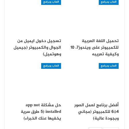
العاب وبرامج
العاب وبرامج
تحميل اللغة العربية
تسجيل دخول ايميل من
للكمبيوتر على ويندوز7، 10
الجوال والكمبيوتر (جيميل
وكيفية تعريبه
وهوتميل)
العاب وبرامج
العاب وبرامج
أفضل برنامج لعمل الصور
حل مشكلة app not
4*6 للكمبيوتر (مجاني
installed (5 طرق سرية
وبجودة عالية)
يخفيها عنك الخبراء)