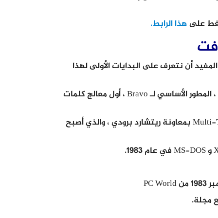
ضغط على
هذا الرابط.
وفت
ورد 2017 عربي مجانا ، من المفيد أن نتعرف على البدايات الأولى لهذا
في عام 1981 ، وظفت شركة مايكروسوفت تشارلز سيموني ، المطور الأساسي لـ Bravo ، أول معالج كلمات
وبدأ سيموني العمل على معالج نصوص يسمى Multi-Tool Word بمعاونة ريتشارد برودي ، والذي أصبح
PC 
 مجلة.