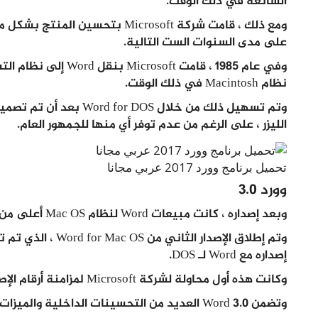
الشائعة في ذلك الوقت.
على مدى السنوات الست التالية.
نظام Macintosh في ذلك الوقت.
وتم تسهيل ذلك من خلال OS
الليزر ، على الرغم من عدم توفر أي منها للجمهور العام.
تحميل برنامج وورد 2017 عربي مجانا
وورد 3.0
وبعد إصداره ، كانت مبيعات Word لنظام Mac OS أعلى من نظيره MS-DOS لمدة أربع سنوات على الأقل.
إصداره مع Word لـ DOS.
وكانت هذه أول محاولة لشركة Microsoft لمزامنة أرقام الإصدارات عبر الأنظمة الأساسية.
وتضمن Word 3.0 العديد من التحسينات الداخلية والميزات الجديدة