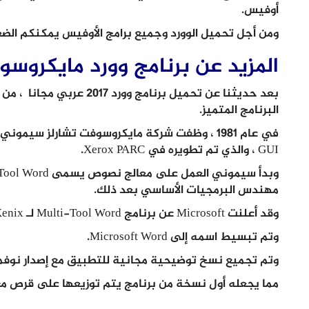
أوفيس.
ومن أجل تحميل الوورد وجميع برامج الأوفيس يمكنكم ال
المزيد عن برنامج وورد مايكروس
بعد حديثنا عن تحميل برنامج و
البرنامج المتميز.
GUI ، والذي تم تطويره في Xerox PARC.
مهندس البرمجيات الأساسي بعد ذلك.
وقد أعلنت Microsoft عن برنامج Multi-Tool Word لـ Xenix و MS-DOS في عام 1983.
وتم تبسيط اسمه إلى Microsoft Word.
وتم تجميع نسخ توضيحية مجانية للتطبيق مع إصدار نوفمبر 1983 من World
مما يجعله أول نسخة من برنامج يتم توزيعها على قرص مع