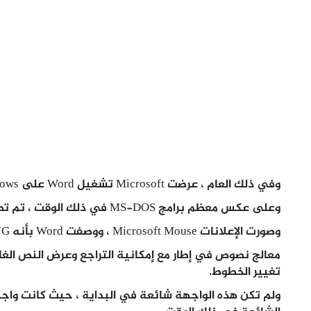
وفي ذلك العام ، عرضت Microsoft تشغيل Word على Windows.
وعلى عكس معظم برامج MS-DOS في ذلك الوقت ، تم تصميم Microsoft Word لاستخدامه مع الماوس.
وصورت الإعلانات Microsoft Mouse ، ووصفت Word بأنه WYSIWYG ،
معالج نصوص في إطار مع إمكانية التراجع وعرض النص الغام
تغيير الخطوط.
ولم تكن هذه الواجهة شائعة في البداية ، حيث كانت واج