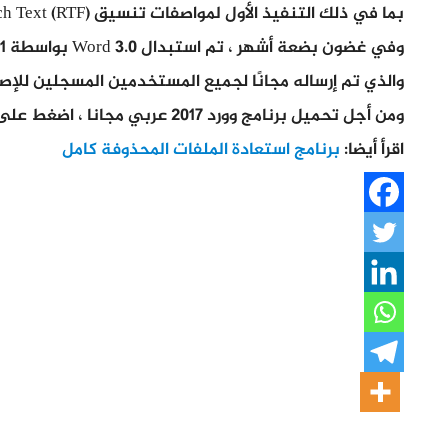
بما في ذلك التنفيذ الأول لمواصفات تنسيق Rich Text (RTF) ، ولكنه كان يعاني من بعض الأخطاء.
وفي غضون بضعة أشهر ، تم استبدال Word 3.0 بواسطة Word 3.01 ، والذي كان أكثر استقرارًا
والذي تم إرساله مجانًا لجميع المستخدمين المسجلين للإصدار 0
ومن أجل تحميل برنامج وورد 2017 عربي مجانا ، اضغط على
اقرأ أيضا:
برنامج استعادة الملفات المحذوفة كامل