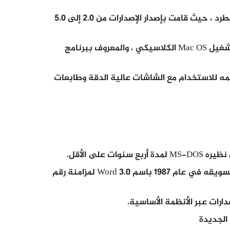
ومع ذلك ، قامت شركة Microsoft بتحسين المنتج بشكل مطرد ، حيث قامت بإصدار الإصدارات من 2.0 إلى 5.0
وفي عام 1985 ، قامت Microsoft بنقل Word إلى نظام التشغيل Mac OS الكلاسيكي ، والمعروف ببرنامج
Word for D بعد أن تم تصميمه للاستخدام مع الشاشات عالية الدقة وطابعات
وتم إطلاق الإصدار الثاني من Word for Mac OS ، الذي تم تسويقه في عام 1987 باسم Word 3.0 لمزامنة رقم