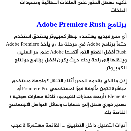
ذكية تسهل العثور على الملفات النهائية ومسودات
الملفات.
برنامج Adobe Premiere Rush
أي محرر فيديو يستخدم جهاز كمبيوتر يستحق استخدم
حتماً برنامج Adobe في مرحلة ما. ، و يأخذ Adobe Premiere
Rush أفضل القطع التي أتقنها Adobe على مر السنين
وينقلها إلى راحة يدك حيث يكون افضل برنامج مونتاج
للكمبيوتر.
إذن ما الذي يقدمه للمحرر أثناء التنقل؟ واجهة مستخدم
مباشرة تكون مألوفة فورًا لمستخدمي Premiere Pro أو
Elements ؛ أربعة مسارات للفيديو ؛ ثلاثة مسارات صوتية ؛
تصدير فوري سهل إلى حسابات وسائل التواصل الاجتماعي
الخاصة بك.
أدوات التعديل داخل التطبيق … القائمة مستمرة! لا عجب