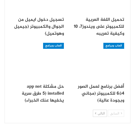
تحميل اللغة العربية
تسجيل دخول ايميل من
للكمبيوتر على ويندوز7، 10
الجوال والكمبيوتر (جيميل
وكيفية تعريبه
وهوتميل)
العاب وبرامج
العاب وبرامج
أفضل برنامج لعمل الصور
حل مشكلة app not
4*6 للكمبيوتر (مجاني
installed (5 طرق سرية
وبجودة عالية)
يخفيها عنك الخبراء)
السابق
التالي