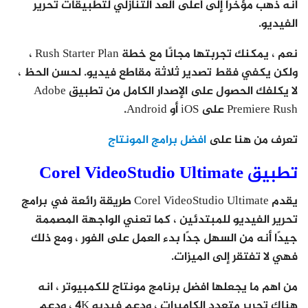
أنه ذهب مؤخرًا إلى أعلى العد التنازلي لتطبيقات تحرير
الفيديو.
نعم ، يمكنك تجربتها مجانًا مع خطة Rush Starter Plan ،
ولكن يكفي فقط تصدير ثلاثة مقاطع فيديو. لحسن الحظ ،
لا يكلفك الحصول على الإصدار الكامل من تطبيق Adobe
Premiere Rush على iOS أو Android.
تعرف من هنا على
افضل برامج المونتاج
تطبيق Corel VideoStudio Ultimate
يقدم Corel VideoStudio Ultimate طريقة رائعة في برامج
تحرير الفيديو للمبتدئين ، كما تعني الواجهة المصممة
جيدًا أنه من السهل جدًا بدء العمل على الفور ، ومع ذلك
فهي لا تفتقر إلى الميزات.
من اهم ما يجعلها افضل برنامج مونتاج للكمبيوتر ، انه
هناك تحرير متعدد الكاميرات ، ودعم فيديو 4K ، ودعم