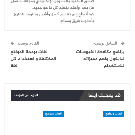
أعشقُ التقنية والتسويق الإلكتروني ومجالات العمل
عن بعد، وأهتم بتعلّم كل ما هو جديد.
كما أتطلّع إلى تقديم أفضل وأشمل معلومة للقارئ
بأسلوب شيّق وممتع.
السابق بوست
القادم بوست
برنامج مكافحة الفيروسات
لغات برمجة المواقع
للايفون واهم مميزاته
المختلفة و استخدام كل
للاستخدام
لغة
قد يعجبك ايضا
المزيد عن المؤلف
العاب وبرامج
العاب وبرامج