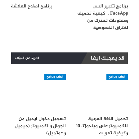
برنامج تكبير السن
برنامج اصلاح الفلاشة
FaceApp .. كيفية تحميله
ومعلومات تحذرك من
اختراق الخصوصية
قد يعجبك ايضا
المزيد عن المؤلف
العاب وبرامج
العاب وبرامج
تحميل اللغة العربية
تسجيل دخول ايميل من
للكمبيوتر على ويندوز7، 10
الجوال والكمبيوتر (جيميل
وكيفية تعريبه
وهوتميل)