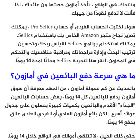
منتجك. في الواقع ، تأخذ أمازون حصتها من عائدك ، لذا
فأنت لا تدفع نقودًا من جيبك.
سواء اخترت الحساب الفردي أو حساب Pro Seller ، يمكنك
تعزيز نجاح متجر Amazon الخاص بك باستخدام Sellics.
يمكنك استخدام برنامج Sellics لقياس ربحك وتحسين
ترتيب البحث وإدارة مراجعاتك ومراقبة منافسيك والتحكم
في المخزون. انقر هنا لتجربة Sellics مجانًا لمدة 14 يومًا.
ما هي سرعة دفع البائعين في أمازون؟
بالحديث عن كم عمولة أمازون ، من المهم معرفة أن سوق
أمازون يدفع للبائعين كل 14 يومًا، بعض حسابات البائعين
“الجدّاء” الأقدم والبائعين بكميات كبيرة يعملون على جدول
عوائد أسرع ، لكن بائع أمازون العادي أو الفردي العادي عالق
بدفع 14 يومًا.
حتى ذلك الحين ، لا تتلقى أموالك في الواقع خلال 14 يومًا.