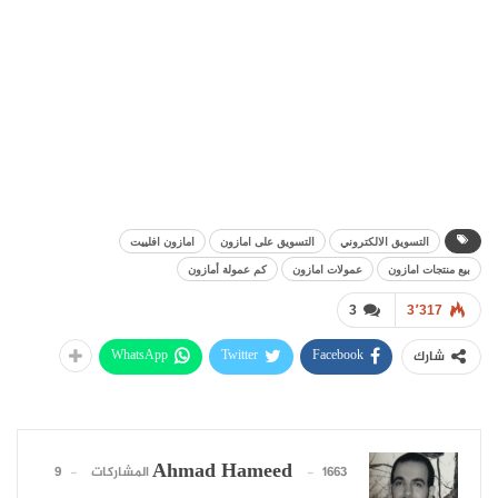
التسويق الالكتروني
التسويق على امازون
امازون افلييت
بيع منتجات امازون
عمولات امازون
كم عمولة أمازون
3
3٬317
WhatsApp
Twitter
Facebook
شارك
Ahmad Hameed
1663 المشاركات
9