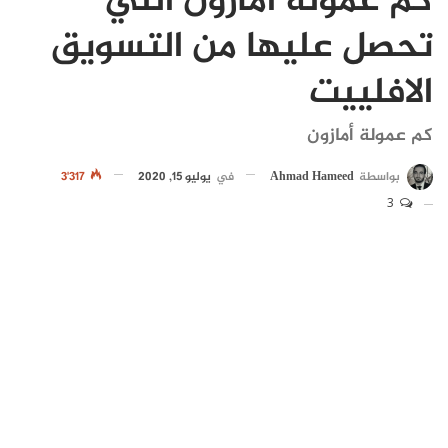
كم عمولة أمازون التي
تحصل عليها من التسويق
الافلييت
كم عمولة أمازون
بواسطة
Ahmad Hameed
في
يوليو 15, 2020
3٬317
3