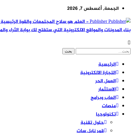
الجمعة, أغسطس 7, 2026
Publisher - العلم هو سلاح المجتمعات والقوة ال
بناء المدونات والمواقع الالكترونية التي ستفتح لك بوابة الثراء والم
الرئيسية
التجارة الالكترونية
العمل الحر
الاستثمار
العاب وبرامج
منصات
تكنولوجيا
حلول تقنية
قمر نايل سات