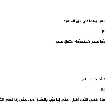
سفر ، وهما في حق المنفرد.
الَ:
َسْتَهِمُوا عَلَيْهِ لاسْتَهَمُوا». متفق عليه.
امَةِ». أخرجه مسلم.
قال:
فَإذَا قَضَى النِّدَاءَ أقْبَلَ ، حَتَّى إذَا ثُوِّبَ بِالصَّلاةِ أدْبَرَ ، حَتَّى إذَا قَضَى التَّثْ