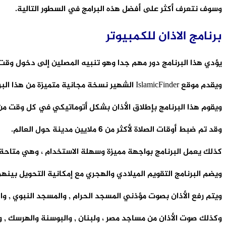
وسوف نتعرف أكثر على أفضل هذه البرامج في السطور التالية.
برنامج الاذان للكمبيوتر
يؤدي هذا البرنامج دور مهم جدا وهو تنبيه المصلين إلى دخول وقت ا
ويقدم موقع IslamicFinder الشهير نسخة مجانية متميزة من هذا البرنامج يمكنها أن تعمل على جميع أجهزة الكمبيوتر.
ويقوم هذا البرنامج بإطلاق الأذان بشكل أتوماتيكي في كل وقت من 
وقد تم ضبط أوقات الصلاة لأكثر من 6 ملايين مدينة حول العالم.
كذلك يعمل البرنامج بواجهة مميزة وسهلة الاستخدام ، وهي متاحة بال
ويضم البرنامج التقويم الميلادي والهجري مع إمكانية التحويل بينهم
ويتم رفع الأذان بصوت مؤذني المسجد الحرام , والمسجد النبوي , و
وكذلك صوت الأذان من مساجد مصر ، ولبنان , والبوسنة والهرسك , و