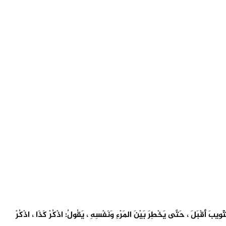
وِيبَ أقْبَلَ ، حَتَّى يَخْطِرَ بَيْنَ المَرْءِ وَنَفْسِهِ ، يَقُولُ: اذْكُرْ كَذَا ، اذْكُرْ