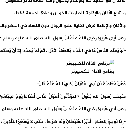
فالأذان هو التعبد لله بالإعلام بدخول وقت الصلاة بذكر مخصوص.
ويشرع الأذان والإقامة للصلوات الخمس وصلاة الجمعة فقط.
والأذان والإقامة فرض كفاية على الرجال دون النساء في الحضر وال
وعَنْ أبِي هُرَيْرَةَ رَضِيَ اللهُ عَنْهُ أنَّ رَسُولَ الله صلى الله عليه وسلم ق
«لَوْ يَعْلَمُ النَّاسُ مَا فِي النِّدَاءِ وَالصَّفِّ الأَوَّلِ ، ثُمَّ لَمْ يَجِدُوا إلا أنْ ي
برنامج الاذان للكمبيوتر
وَعَنْ مُعَاوِيَةَ بْنِ أبِي سُفْيَانَ رَضِيَ اللهُ عَنْهُ قَالَ:
سَمِعْتُ رَسُولَ الله يَقُولُ: «المُؤَذِّنُونَ أطْوَلُ النَّاسِ أعْنَاقاً يَوْمَ القِيَ
وعَنْ أبِي هُرَيْرَةَ رَضِيَ اللهُ عَنْهُ: أنَّ رَسُولَ الله صلى الله عليه وسلم 
«إذَا نُودِيَ لِلصَّلاةِ ، أدْبَرَ الشَّيْطَانُ وَلَهُ ضُرَاطٌ ، حَتَّى لا يَسْمَعَ التَّأْذِينَ ، 