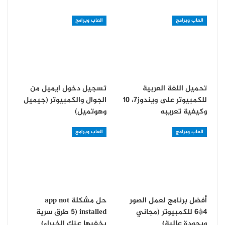
العاب وبرامج
العاب وبرامج
تحميل اللغة العربية
تسجيل دخول ايميل من
للكمبيوتر على ويندوز7، 10
الجوال والكمبيوتر (جيميل
وكيفية تعريبه
وهوتميل)
العاب وبرامج
العاب وبرامج
أفضل برنامج لعمل الصور
حل مشكلة app not
4*6 للكمبيوتر (مجاني
installed (5 طرق سرية
وبجودة عالية)
يخفيها عنك الخبراء)