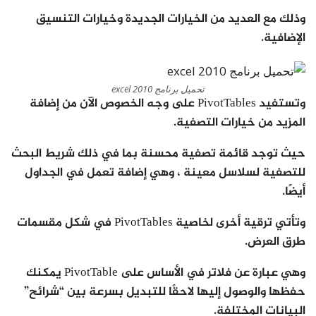
وذلك مع العديد من الخيارات الجديدة وخيارات التنسيق
الإضافية.
تحميل برنامج excel 2010
وتستفيد PivotTables على وجه الخصوص الآن من إضافة
المزيد من خيارات التصفية.
حيث توجد قائمة تصفية محسنة بما في ذلك شريط البحث
للتصفية لسلاسل معينة ، وهي إضافة تعمل في الجداول
أيضًا.
وتأتي ترقية أخرى لخاصية PivotTables في شكل مقسمات
طرق العرض.
وهي عبارة عن فلاتر في الأساس على PivotTable يمكنك
حفظها والوصول إليها لاحقًا للتبديل بسرعة بين “شرائح”
البيانات المختلفة.