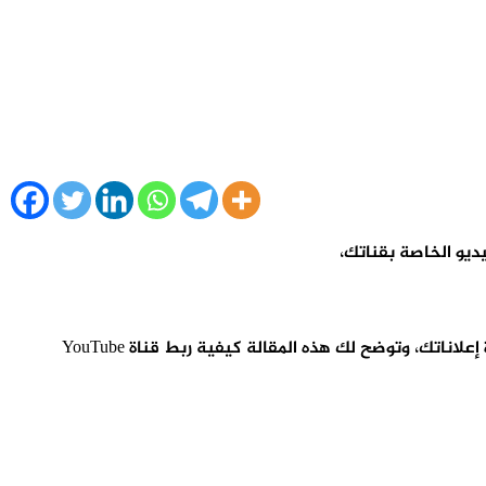
وعرض الإعلانات للأشخاص الذين يزورون قناتك ويتفاعلون معها والحصول على رؤى حول كيفية تفاعل الأشخاص مع قناتك بعد مشاهدة إعلاناتك، وتوضح لك هذه المقالة كيفية ربط قناة YouTube