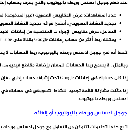
عند فهم جوجل ادسنس وربطه باليوتيوب والذي يعرف بحساب إعلانات Google ، يمكن لمالك قناة YouTube اختيار إتاحة الميزات التالية لحسابك المرتبط في إعلا
عدد المشاهدات: عرض المقاييس العضوية (غير المدفوعة) لمق
تجديد النشاط التسويقي: أنشئ قوائم تجديد النشاط التسويق
التفاعل: عرض مقاييس الإجراءات المكتسبة من إعلانات الفيدي
يمكنك ربط أكثر من حساب إعلانات Google بقناة على YouTube والعكس صحيح.
لاحظ أنه في جوجل ادسنس وربطه باليوتيوب، ربط الحسابات لا يمنح مالك قناة YouTube التحكم في حس
وبالمثل ، لا يسمح ربط الحسابات للمعلن بإضافة مقاطع فيديو من الق
إذا كان حسابك في إعلانات Google تحت إشراف حساب إداري ، فإن ربط قناتك على YouTube سيسمح لحساب إعلانات Google الإداري بالوصول إلى مقاييس قناتك على YouTube.
ادسنس وربطه باليوتيوب.
جوجل ادسنس وربطه باليوتيوب أو إلغائه
اتبع هذه التعليمات لتتمكن من التعامل مع جوجل ادسنس وربطه باليوتيوب، أو إلغاء ربطه بحساب إعلا