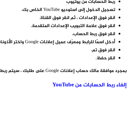
ربط الحسابات من يوتيوب
تسجيل الدخول إلى استوديو YouTube الخاص بك.
انقر فوق الإعدادات ، ثم انقر فوق القناة.
انقر فوق علامة التبويب الإعدادات المتقدمة.
انقر فوق ربط الحساب.
أدخل اسمًا للرابط ومعرّف عميل إعلانات Google واختر الأذونات التي ستمنحها.
انقر فوق تم.
انقر حفظ.
بمجرد موافقة مالك حساب إعلانات Google على طلبك ، سيتم ربط قناتك على YouTube بحساب إعلانات Google هذا، و هي الخطوة التي تساعدك على فهم جوجل ادسنس وربطه باليوتيوب.
إلغاء ربط الحسابات من YouTube