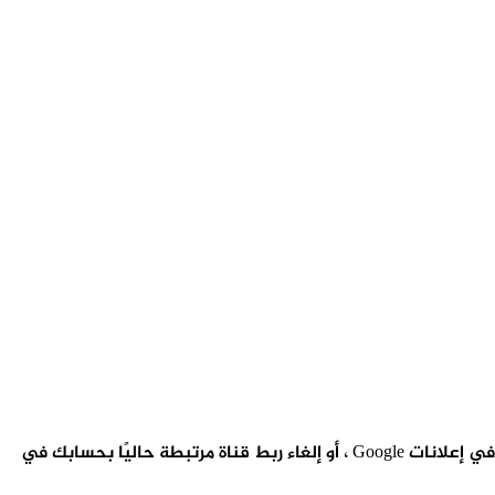
على صعيد آخر لتتمكن من فهم جوجل ادسنس وربطه باليوتيوب، من حسابك في إعلانات Google ، يمكنك ربط قناة YouTube بحسابك في إعلانات Google ، أو إلغاء ربط قناة مرتبطة حاليًا بحسابك في