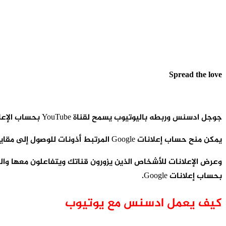
Spread the love
جوجل ادسنس وربطه باليوتيوب يسمح لقناة YouTube بحساب الإعلانات المرتبطة بتشغيل الإعلانات بناءً على التفاعلات مع مقاطع الفيديو الخاصة بقناتك،
يمكن منح حساب إعلانات Google المرتبط أذونات للوصول إلى مقاييس العرض المجانية لإعلانات الفيديو ،
بحساب إعلانات Google.
كيف يعمل ادسنس مع يوتيوب