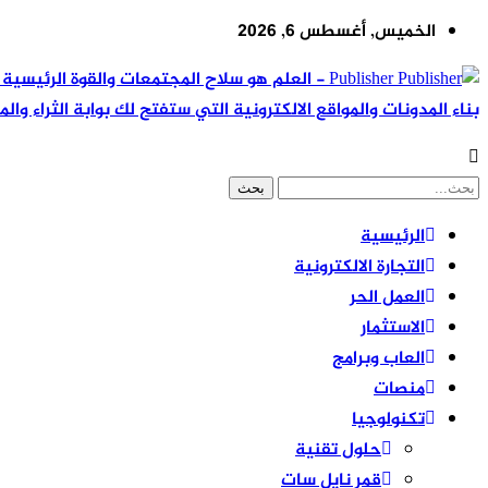
الخميس, أغسطس 6, 2026
Publisher - العلم هو سلاح المجتمعات والقوة ال
بناء المدونات والمواقع الالكترونية التي ستفتح لك بوابة الثراء والم
الرئيسية
التجارة الالكترونية
العمل الحر
الاستثمار
العاب وبرامج
منصات
تكنولوجيا
حلول تقنية
قمر نايل سات