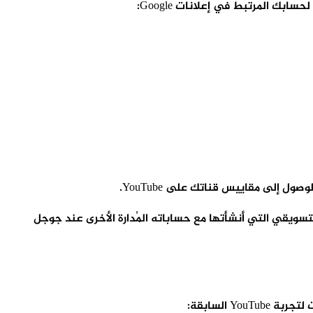
ساب إداري مشاركة قوائم تجديد النشاط التسويقي التي أنشأتها مع حساباته المُدارة الأخرى عند جوجل