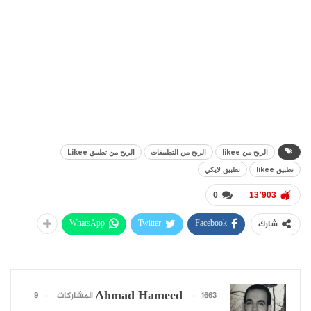
الربح من likee
الربح من التطبيقات
الربح من تطبيق Likee
تطبيق likee
تطبيق لايكي
0
13٬903
WhatsApp
Twitter
Facebook
شارك
Ahmad Hameed
1663 المشاركات
9