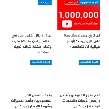
التجارة الالكترونية
غير مصنف
كم تربح مليون مشاهدة
لماذا لا يزال أغنى رجل في
على اليوتيوب؟ (أرباح
العالم (إيلون ماسك) متردد
خيالية لن تتوقعها)
لإتمام صفقة شرائه تويتر
العملاقة…
التجارة الالكترونية
التجارة الالكترونية
فتح متجر الكتروني بأفضل
وثيقة العمل الحر
وأرخص الأدوات والمنصات
للسعوديين وأهم المميزات
المتاحة | يونكس
وشروط الإصدار | يونكس