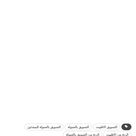
التسويق الافلييت
التسويق بالعمولة
التسويق بالعمولة للمبتدئين
الربح من الافلييت
الربح من التسويق بالعمولة