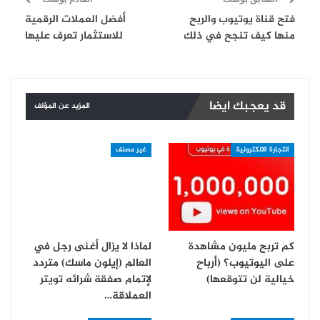
فتح قناة يوتيوب والربح
أفضل العملات الرقمية
منها كيف تنجح في ذلك
للاستثمار تعرف عليها
قد يعجبك ايضا
المزيد عن المؤلف
التجارة الالكترونية
غير مصنف
كم تربح مليون مشاهدة
لماذا لا يزال أغنى رجل في
على اليوتيوب؟ (أرباح
العالم (إيلون ماسك) متردد
خيالية لن تتوقعها)
لإتمام صفقة شرائه تويتر
العملاقة…