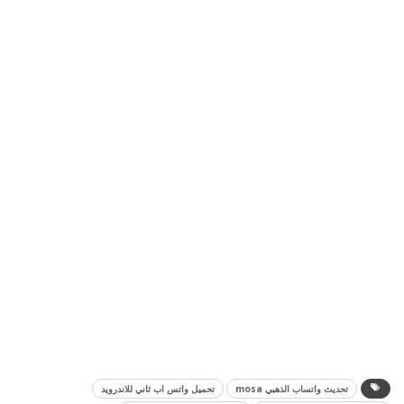
تحديث واتساب الذهبي mosa
تحميل واتس اب ثاني للاندرويد