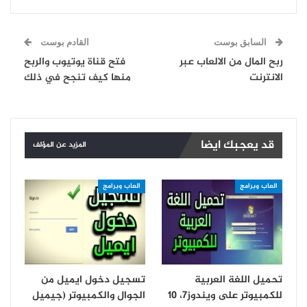
السابق بوست
القادم بوست
ربح المال من الالعاب عبر
فتح قناة يوتيوب والربح
الانترنت
منها كيف تنجح في ذلك
قد يعجبك ايضا
المزيد عن المؤلف
العاب وبرامج
العاب وبرامج
تحميل اللغة العربية
تسجيل دخول ايميل من
للكمبيوتر على ويندوز7، 10
الجوال والكمبيوتر (جيميل