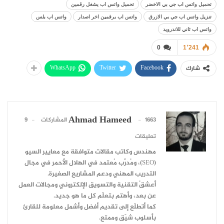
تحميل واتس اب جي بي الاخضر
تحميل واتس اب يشغل رقمين
تنزيل واتس اب جي بي الازرق
واتس اب برقمين اخر اصدار
واتس اب بلس
واتس اب ثاني للاندرويد
0
1٬241
WhatsApp
Twitter
Facebook
شارك
Ahmad Hameed
1663 المشاركات
9
تعليقات
مهندس وكاتب مقالات متوافقة مع معايير السيو
(SEO)، ومُدرِّب مُعتمد في الهلال الأحمر في مجال
التدريب المهني ودعم المشاريع الصغيرة.
أعشقُ التقنية والتسويق الإلكتروني ومجالات العمل
عن بعد، وأهتم بتعلّم كل ما هو جديد.
كما أتطلّع إلى تقديم أفضل وأشمل معلومة للقارئ
بأسلوب شيّق وممتع.