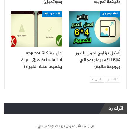
وكيفية تعريبه
وهوتميل)
العاب وبرامج
العاب وبرامج
أفضل برنامج لعمل الصور
حل مشكلة app not
4*6 للكمبيوتر (مجاني
installed (5 طرق سرية
وبجودة عالية)
يخفيها عنك الخبراء)
السابق
التالي
اترك رد
لن يتم نشر عنوان بريدك الإلكتروني.