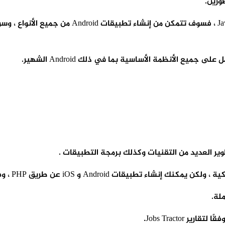
ورين.
ونظام التشغيل Android نفسه مكتوب بلغة Java ، ل
ير العديد من التقنيات وكذلك برمجة التطبيقات .