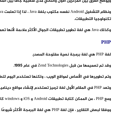
ويوضح الفرق بين المركزين الأول والثاني مدى شعبية جافا بين المط
تكنولوجيا التطبيقات.
وكذلك Java هي لغة تطوير تطبيقات الجوال الأكثر ملاءمة لأنها تعمل على جميع الأنظمة الأساسية بما في ذلك Android الشهير.
PHP
لغة PHP هي لغة برمجة نصية مفتوحة المصدر.
وقد تم تصميمها من قبل Zend Technologies في عام 1995.
وتم تطويرها في الأساس لمواقع الويب ، ولكنها تستخدم اليوم لتطو
وتعد PHP في المقام الأول لغة ترميز تستخدم لإنشاء مواقع ديناميكية ، ولكن يمكنك إنشاء تطبيقات Android و iOS عن طريق PHP ، وفقًا لـ Zend.
ومع PHP ، من الممكن كتابة تطبيقات Android و iOS و windows كاملة.
ووفقا لبعض التقارير ، فإن لغة PHP هي لغة البرمجة الأكثر شيوعًا وفقًا لتقارير Jobs Tractor.