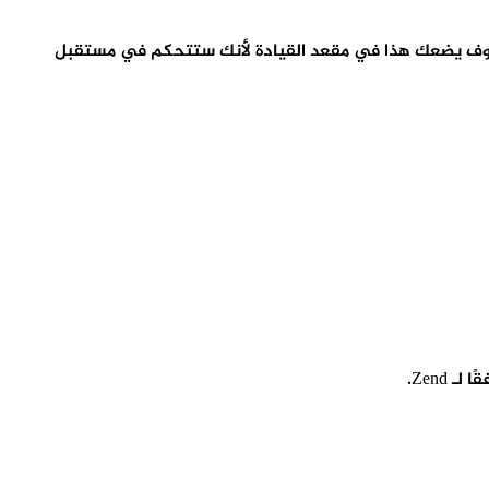
ذا إذا تعلمت Java ، فسوف تتمكن من إنشاء تطبيقات Android من جميع الأنواع ، وسوف يضعك هذا في مقعد القيادة لأنك ستتحكم في مستقبل