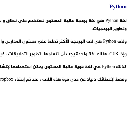
Python
لغة Python هي لغة برمجة عالية المستوى تستخدم على نطاق
وتطوير البرمجيات.
ولغة Python هي لغة البرمجة الأكثر تعلما على مستوى المدارس والكليات التقنية.
وإذا كانت هناك لغة واحدة يجب أن تتعلمها لتطوير التطبيقات ، فيجب أن تكون Python لأنها سهلة التعلم
كذلك Python هي لغة قوية عالية المستوى يمكن استخدامها لإنشاء تطبيقات Android وغيرها من البداية.
وفقط لإعطائك دليلا عن مدى قوة هذه اللغة ، لقد تم إنشاء Dropbox باستخدام لغة Python.