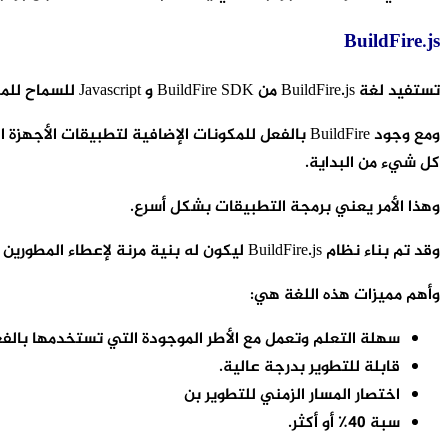
BuildFire.js
تستفيد لغة BuildFire.js من BuildFire SDK و Javascript للسماح للمطورين ببناء تطبيقات الهاتف المحمول بسرعة مع قوة الواجهة الخلفية لـ BuildFire.
كل شيء من البداية.
وهذا الأمر يعني برمجة التطبيقات بشكل أسرع.
وقد تم بناء نظام BuildFire.js ليكون له بنية مرنة لإعطاء المطورين خيار استخدام أي إطار عمل ، بما في ذلك: jQuery و Angular و React و Underscore وغيرها الكثير.
وأهم مميزات هذه اللغة هي:
سهلة التعلم وتعمل مع الأطر الموجودة التي تستخدمها بالفع
قابلة للتطوير بدرجة عالية.
اختصار المسار الزمني للتطوير بن
سبة 40٪ أو أكثر.