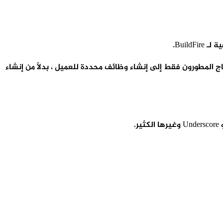
 تغطي 70٪ أو أكثر من الاستخدام التجاري الشائع ، يحتاج المطورون فقط إلى إنشاء وظائف محددة للعميل ، بدلاً من إنشاء