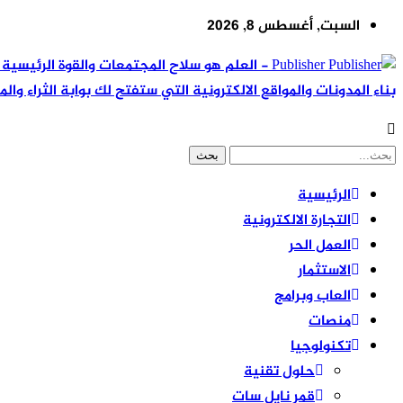
السبت, أغسطس 8, 2026
Publisher - العلم هو سلاح المجتمعات والقوة ال
بناء المدونات والمواقع الالكترونية التي ستفتح لك بوابة الثراء والم
الرئيسية
التجارة الالكترونية
العمل الحر
الاستثمار
العاب وبرامج
منصات
تكنولوجيا
حلول تقنية
قمر نايل سات