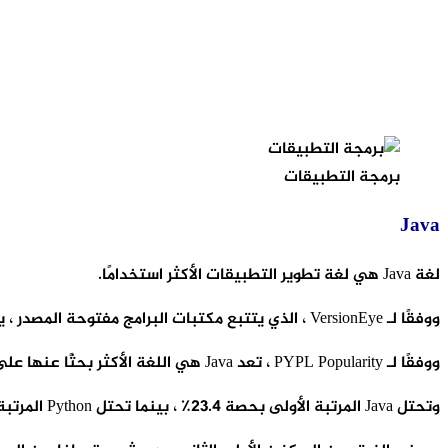
برمجة التطبيقات
Java
لغة Java هي لغة تطوير التطبيقات الأكثر استخدامًا.
ووفقًا لـ VersionEye ، الذي يتتبع مكتبات البرامج مفتوحة المصدر ، يكمل المطورون معظم المشاريع في بيئة لغة Java ويتبعها Ruby.
ووفقًا لـ PYPL Popularity ، تعد Java هي اللغة الأكثر بحثًا عنها على Google في جميع أنحاء العالم.
وتحتل Java المرتبة الأولى بحصة 23.4٪ ، بينما تحتل Python المرتبة الثانية بحصة 13.7٪.