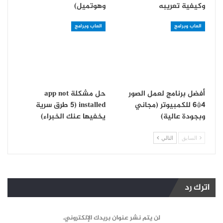
وكيفية تعريبه
وهوتميل)
العاب وبرامج
العاب وبرامج
أفضل برنامج لعمل الصور
حل مشكلة app not
4*6 للكمبيوتر (مجاني
installed (5 طرق سرية
وبجودة عالية)
يخفيها عنك الخبراء)
السابق
التالي
اترك رد
لن يتم نشر عنوان بريدك الإلكتروني.