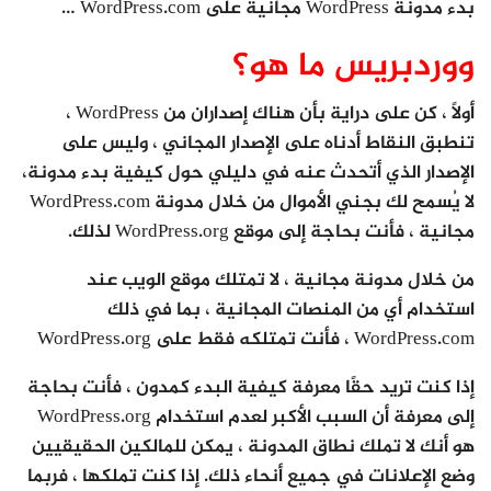
بدء مدونة WordPress مجانية على WordPress.com …
ووردبريس ما هو؟
أولاً ، كن على دراية بأن هناك إصداران من WordPress ،
تنطبق النقاط أدناه على الإصدار المجاني ، وليس على
الإصدار الذي أتحدث عنه في دليلي حول كيفية بدء مدونة،
لا يُسمح لك بجني الأموال من خلال مدونة WordPress.com
مجانية ، فأنت بحاجة إلى موقع WordPress.org لذلك.
من خلال مدونة مجانية ، لا تمتلك موقع الويب عند
استخدام أي من المنصات المجانية ، بما في ذلك
WordPress.com ، فأنت تمتلكه فقط على WordPress.org
إذا كنت تريد حقًا معرفة كيفية البدء كمدون ، فأنت بحاجة
إلى معرفة أن السبب الأكبر لعدم استخدام WordPress.org
هو أنك لا تملك نطاق المدونة ، يمكن للمالكين الحقيقيين
وضع الإعلانات في جميع أنحاء ذلك. إذا كنت تملكها ، فربما