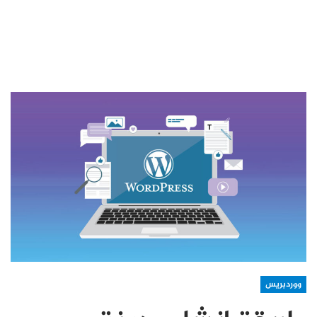
ووردبريس