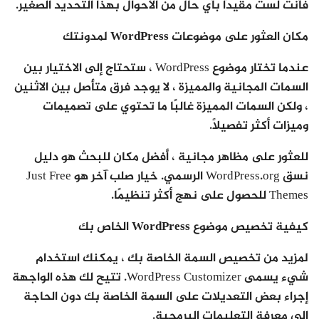
فأنت لست مقيدًا بأي حال من الأحوال بهذا التحديد الصغير.
مكان العثور على موضوعات WordPress لمدونتك
عندما تختار موضوع WordPress ، ستحتاج إلى الاختيار بين
السمات المجانية والمميزة ، لا يوجد فرق متأصل بين الاثنين
، ولكن السمات المميزة غالبًا ما تحتوي على تصميمات
وميزات أكثر تفصيلاً.
للعثور على مظاهر مجانية ، أفضل مكان للبحث هو دليل
نسق WordPress.org الرسمي. خيار صلب آخر هو Just Free
Themes للحصول على نهج أكثر تنظيمًا.
كيفية تخصيص موضوع WordPress الخاص بك
لمزيد من تخصيص السمة الخاصة بك ، يمكنك استخدام
شيء يسمى WordPress Customizer. تتيح لك هذه الواجهة
إجراء بعض التعديلات على السمة الخاصة بك دون الحاجة
إلى معرفة التعليمات البرمجية.