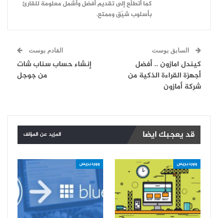
كما أتطلّع إلى تقديم أفضل وأشمل معلومة للقارئ
بأسلوب شيّق وممتع.
السابق بوست
القادم بوست
كيندل امازون .. أفضل
إنشاء حساب سناب شات
أجهزة القراءة الذكية من
من جوجل
شركة أمازون
قد يعجبك ايضا
المزيد عن المؤلف
ووردبريس
ووردبريس