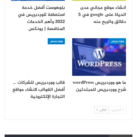
انشاء موقع مجاني مدى
بلوهوست أفضل خدمة
الحياة على google في 5
استضافة للوردبريس في
دقائق والربح منه
2022 وأهم الخدمات
المنافسة | يونكس
ووردبريس
ووردبريس
ما هو ووردبريس wordPress
قالب ووردبريس للشركات …
شرح ووردبريس للمبتدئين
أفضل القوالب لانشاء مواقع
التجارة الإلكترونية
السابق
التالي