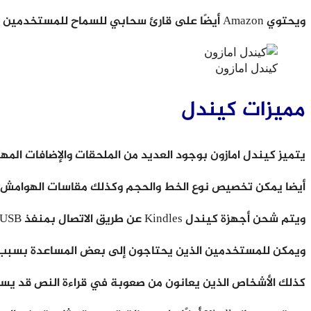
ويحتوي Amazon أيضًا على قارئ سحابي للسماح للمستخدمين بقراءة الكتب الإلكترونية باستخدام متصفحات الويب الحديثة.
كيندل امازون
مميزات كيندل
يتميز كيندل امازون بوجود العديد من الملحقات والإضافات المهمة ، حيث تدعم أجهزة Kindle القاموس ووظائف بحث Wikipedia ع
أيضا يمكن تخصيص نوع الخط والحجم وكذلك مقاسات الهوامش.
ويتم شحن أجهزة كيندل Kindles عن طريق الاتصال بمنفذ USB لجهاز الكمبيوتر أو بمحول التيار الكهربائي.
ويمكن للمستخدمين الذين يحتاجون إلى بعض المساعدة بسبب ضعف الرؤ
كذلك الأشخاص الذين يعانون من صعوبة في قراءة النص قد يستخدمون خط Amazon Ember Bold للنص وبعض الخ