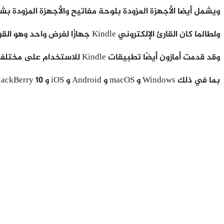
ويشمل أيضا الأجهزة المزودة بلوحة مفاتيح والأجهزة المزودة بشاشات عالية
ولطالما كان القارئ الإلكتروني Kindle جهازًا لغرض واحد وهو القراءة فقط بدلاً من كونه جهازًا متعدد الأغراض قد يؤدي إلى تشتيت الانتباه أثناء القراءة.
وقد قدمت أمازون أيضًا تطبيقات Kindle للاستخدام على مختلف الأجهزة والأنظمة الأساسية ،
بما في ذلك Windows و macOS و Android و iOS و BlackBerry 10 و Windows Phone.