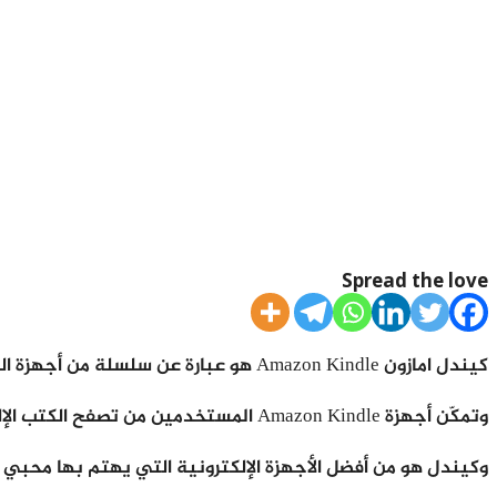
Spread the love
كيندل امازون Amazon Kindle هو عبارة عن سلسلة من أجهزة القراءة الإلكترونية التي تم تصميمها وتسويقها بواسطة شركة أمازون الشهيرة.
وتمكّن أجهزة Amazon Kindle المستخدمين من تصفح الكتب الإلكترونية والصحف والمجلات والوسائط الرقمية الأخرى وشرائها وتنزيلها وقراءتها عبر شبكة الانترنت من متجر Kindle.
وكيندل هو من أفضل الأجهزة الإلكترونية التي يهتم بها محبي ال