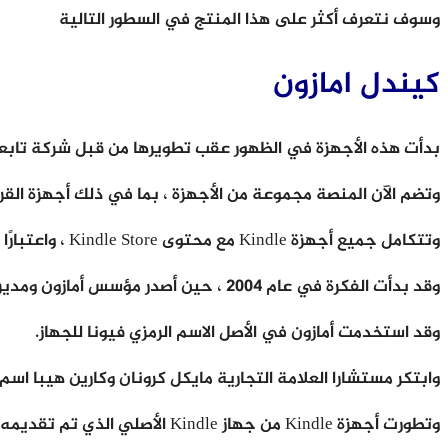
وسوف نتعرف أكثر على هذا المنتج في السطور التالية
كيندل امازون
بدأت هذه الأجهزة في الظهور عقب تطويرها من قبل شركة تابعة لأما
وتضم الآن المنصة مجموعة من الأجهزة ، بما في ذلك أجهزة القراءة الإلكترونية المزودة بشاشات E Ink الإلكتر
وتتكامل جميع أجهزة Kindle مع محتوى Kindle Store ، واعتبارًا من مارس 2018 ، كان لدى المتجر أكثر من ستة ملايين كتاب إلكتروني متاح في الولايات المتحدة فقط.
وقد بدأت الفكرة في عام 2004 ، حين أصدر مؤسس أمازون ومديرها التنفيذي جيف بيزوس تعليمات لموظفي الشركة لبناء أفضل قارئ إلكتروني في العالم.
وقد استخدمت أمازون في الأصل الاسم الرمزي فيونا للجهاز.
وابتكر مستشارا العلامة التجارية مايكل كرونان وكارين هيبا اسم
وتطورت أجهزة Kindle من جهاز Kindle الأصلي الذي تم تقديمه في عام 2007 وطراز Kindle DX (مع شاشته الأكبر) الذي تم تقديمه في عام 2009.