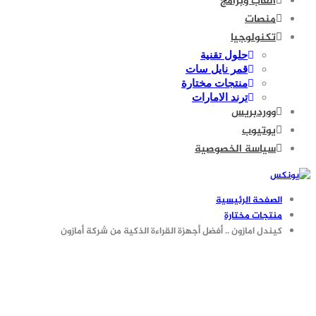
العاب وبرامج
منصات
تكنولوجيا
حلول تقنية
قمر نايل سات
منتجات مختارة
ترند الامارات
ووردبريس
يوتيوب
سياسة الخصوصية
الصفحة الرئيسية
منتجات مختارة
كيندل امازون .. أفضل أجهزة القراءة الذكية من شركة أمازون