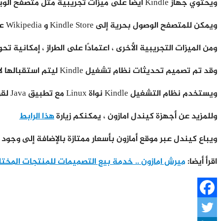
ويحتوي جهاز Kindle أيضًا على ميزات تجريبية مثل متصفح الويب الذي يستخدم NetFront استنادًا إلى WebKit.
ويمكن للمتصفح الوصول بحرية إلى Kindle Store و Wikipedia على طرازات 3G ، ولكن تختلف هذه الميزة في بعض الدول .
ومن الميزات التجريبية الأخرى ، اعتمادًا على الطراز ، إمكانية 
وقد تم تصميم تحديثات نظام تشغيل Kindle ليتم استقبالها لاسلكيًا وتثبيتها تلقائيًا خلال فترة وضع السكون التي يتم فيها تشغيل شبكة Wi-Fi.
ويستخدم نظام التشغيل Kindle نواة Linux مع تطبيق Java لقراءة الكتب الإلكترونية.
وللمزيد عن أجهزة كيندل امازون ، يمكنكم زيارة
هذا الرابط
ويباع كيندل عبر موقع أمازون بأسعار ممتازة بالإضافة إلى وجود 
اقرأ أيضا:
ميرش امازون .. خدمة بيع التصميمات للمنتجات المخت