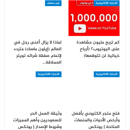
التجارة الالكترونية
غير مصنف
كم تربح مليون مشاهدة
لماذا لا يزال أغنى رجل في
على اليوتيوب؟ (أرباح
العالم (إيلون ماسك) متردد
خيالية لن تتوقعها)
لإتمام صفقة شرائه تويتر
العملاقة…
التجارة الالكترونية
التجارة الالكترونية
فتح متجر الكتروني بأفضل
وثيقة العمل الحر
وأرخص الأدوات والمنصات
للسعوديين وأهم المميزات
المتاحة | يونكس
وشروط الإصدار | يونكس