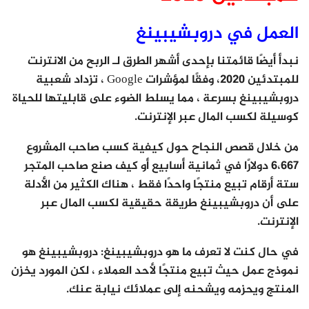
العمل في دروبشيبينغ
نبدأ أيضًا قائمتنا بإحدى أشهر الطرق لـ الربح من الانترنت
للمبتدئين 2020، وفقًا لمؤشرات Google ، تزداد شعبية
دروبشيبينغ بسرعة ، مما يسلط الضوء على قابليتها للحياة
كوسيلة لكسب المال عبر الإنترنت.
من خلال قصص النجاح حول كيفية كسب صاحب المشروع
6،667 دولارًا في ثمانية أسابيع أو كيف صنع صاحب المتجر
ستة أرقام تبيع منتجًا واحدًا فقط ، هناك الكثير من الأدلة
على أن دروبشيبينغ طريقة حقيقية لكسب المال عبر
الإنترنت.
في حال كنت لا تعرف ما هو دروبشيبينغ: دروبشيبينغ هو
نموذج عمل حيث تبيع منتجًا لأحد العملاء ، لكن المورد يخزن
المنتج ويحزمه ويشحنه إلى عملائك نيابة عنك.