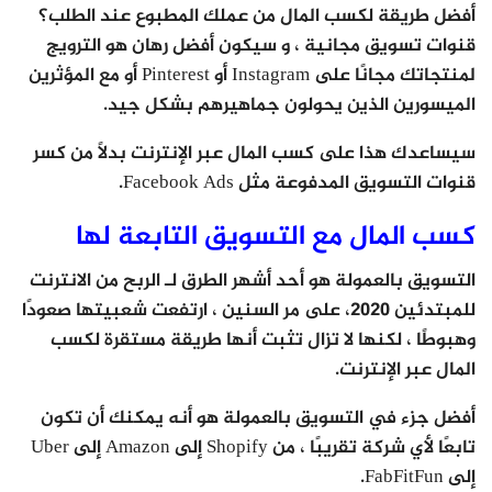
أفضل طريقة لكسب المال من عملك المطبوع عند الطلب؟
قنوات تسويق مجانية ، و سيكون أفضل رهان هو الترويج
لمنتجاتك مجانًا على Instagram أو Pinterest أو مع المؤثرين
الميسورين الذين يحولون جماهيرهم بشكل جيد.
سيساعدك هذا على كسب المال عبر الإنترنت بدلاً من كسر
قنوات التسويق المدفوعة مثل Facebook Ads.
كسب المال مع التسويق التابعة لها
التسويق بالعمولة هو أحد أشهر الطرق لـ الربح من الانترنت
للمبتدئين 2020، على مر السنين ، ارتفعت شعبيتها صعودًا
وهبوطًا ، لكنها لا تزال تثبت أنها طريقة مستقرة لكسب
المال عبر الإنترنت.
أفضل جزء في التسويق بالعمولة هو أنه يمكنك أن تكون
تابعًا لأي شركة تقريبًا ، من Shopify إلى Amazon إلى Uber
إلى FabFitFun.