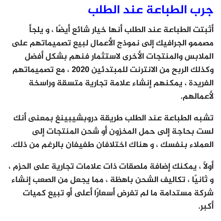
جرب الطباعة عند الطلب
أثبتت الطباعة عند الطلب أنها خيار شائع أيضًا ، و يلجأ
مصممو الجرافيك إلى نموذج الأعمال لبيع تصميماتهم على
الملابس والمنتجات الأخرى لاستثمار فنهم بشكل أفضل
وكذلك الربح من الانترنت للمبتدئين 2020 ، مع تصميماتهم
الفريدة ، يمكنهم إنشاء علامة تجارية متسقة وراسخة
لأعمالهم.
تشبه الطباعة عند الطلب طريقة دروبشيبينغ بمعنى أنك
لست بحاجة إلى حمل المخزون أو شحن المنتجات إلى
العملاء بنفسك ، و هناك اختلافان طفيفان بالرغم من ذلك.
أولاً ، يمكنك إضافة ملصقات ذات علامات تجارية على الحزم ،
و ثانيًا ، تكاليف الشحن باهظة ، مما يجعل من الصعب إنشاء
شركة مستدامة ما لم تفرض أسعارًا أعلى أو تبيع كميات
أكبر.