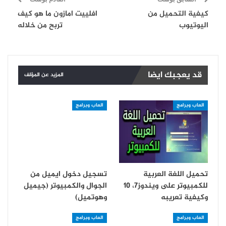
كيفية التحميل من
افلييت امازون ما هو كيف
اليوتيوب
تربح من خلاله
قد يعجبك ايضا
المزيد عن المؤلف
العاب وبرامج
العاب وبرامج
تحميل اللغة العربية
تسجيل دخول ايميل من
للكمبيوتر على ويندوز7، 10
الجوال والكمبيوتر (جيميل
وكيفية تعريبه
وهوتميل)
العاب وبرامج
العاب وبرامج