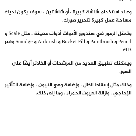
وعند استخدام شاشة كبيرة ، أو شاشتين ، سوف يكون لديك
مساحة عمل كبيرة لتحرير صورك.
وتمثل الرموز في صندوق الأدوات أدوات معينة ، مثل Scale و
Pencil و Paintbrush و Bucket Fill و Airbrush و Smudge وغير
ذلك.
ويمكنك تطبيق العديد من المرشحات أو الفلاتر أيضًا على
الصور.
وذلك مثل إسقاط الظل ، وإضافة وهج النيون ، وإضافة التأثير
الزجاجي ، وإزالة العيون الحمراء ، وما إلى ذلك.