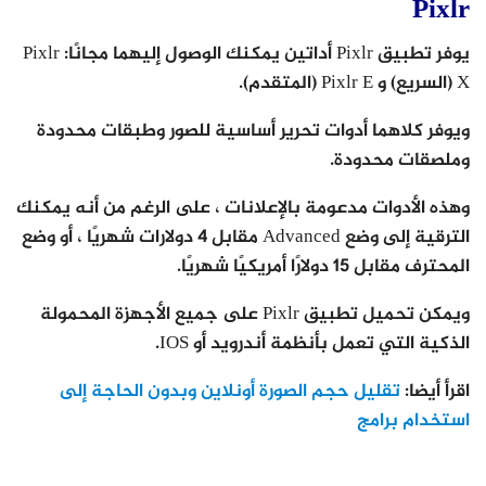
Pixlr
يوفر تطبيق Pixlr أداتين يمكنك الوصول إليهما مجانًا: Pixlr
X (السريع) و Pixlr E (المتقدم).
ويوفر كلاهما أدوات تحرير أساسية للصور وطبقات محدودة
وملصقات محدودة.
وهذه الأدوات مدعومة بالإعلانات ، على الرغم من أنه يمكنك
الترقية إلى وضع Advanced مقابل 4 دولارات شهريًا ، أو وضع
المحترف مقابل 15 دولارًا أمريكيًا شهريًا.
ويمكن تحميل تطبيق Pixlr على جميع الأجهزة المحمولة
الذكية التي تعمل بأنظمة أندرويد أو IOS.
اقرأ أيضا:
تقليل حجم الصورة أونلاين وبدون الحاجة إلى
استخدام برامج