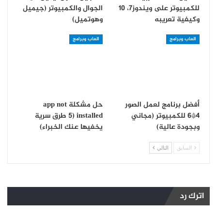
للكمبيوتر على ويندوز7، 10
الجوال والكمبيوتر (جيميل
وكيفية تعريبه
وهوتميل)
العاب وبرامج
العاب وبرامج
أفضل برنامج لعمل الصور
حل مشكلة app not
4*6 للكمبيوتر (مجاني
installed (5 طرق سرية
وبجودة عالية)
يخفيها عنك الخبراء)
السابق
التالي
اترك رد