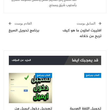
كما أتطلّع إلى تقديم أفضل وأشمل معلومة للقارئ
بأسلوب شيّق وممتع.
السابق بوست
القادم بوست
افلييت امازون ما هو كيف
برنامج تحويل الصيغ
تربح من خلاله
قد يعجبك ايضا
المزيد عن المؤلف
العاب وبرامج
العاب وبرامج
تحميل اللغة العربية
تسجيل دخول ايميل من