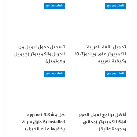
العاب وبرامج
العاب وبرامج
تحميل اللغة العربية
تسجيل دخول ايميل من
للكمبيوتر على ويندوز7، 10
الجوال والكمبيوتر (جيميل
وكيفية تعريبه
وهوتميل)
العاب وبرامج
العاب وبرامج
أفضل برنامج لعمل الصور
حل مشكلة app not
4*6 للكمبيوتر (مجاني
installed (5 طرق سرية
وبجودة عالية)
يخفيها عنك الخبراء)