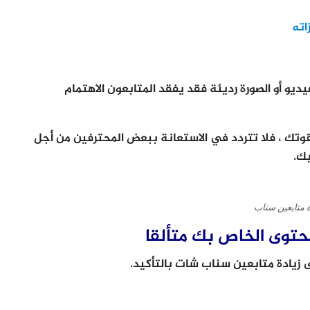
اته
ديو أو الصورة رديئة فقد يفقد المتابعون الاهتمام
قوتك ، فلا تتردد في الاستعانة ببعض المحترفين من أجل
بك.
ة متابعين سناب
محتوى الخاص بك متألقا
يادة متابعين سناب شات بالتأكيد.