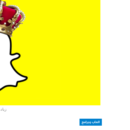
زياد
العاب وبرامج