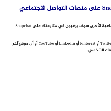
ترويج ملفك الشخصي على Snapchat على منصات التواصل الاجتماعي
هناك فرصة جيدة لأن متابعيك على المواقع الاجتماعية الأخرى سوف يرغبون في متابعتك على Snapchat
فإذا كنت متواجدا على Instagram أو Facebook أو Twitter أو Pinterest أو LinkedIn أو YouTube أو أي موقع آخر ،
فك الشخصي.