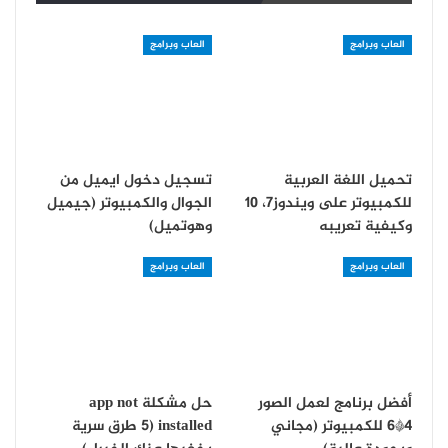
العاب وبرامج
العاب وبرامج
تحميل اللغة العربية
تسجيل دخول ايميل من
للكمبيوتر على ويندوز7، 10
الجوال والكمبيوتر (جيميل
وكيفية تعريبه
وهوتميل)
العاب وبرامج
العاب وبرامج
أفضل برنامج لعمل الصور
حل مشكلة app not
4*6 للكمبيوتر (مجاني
installed (5 طرق سرية