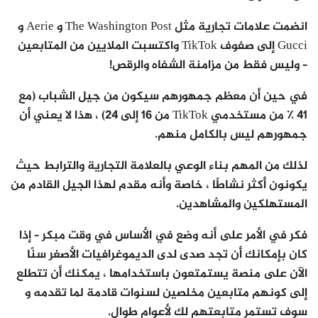
انضمت علامات تجارية مثل The Washington Post و Aerie و
Gucci إلى صفوف TikTok واكتسبت الملايين من المتابعين
– وليس فقط من مزامنة الشفاه والرقص!
في حين أن معظم جمهورهم سيكون من جيل الشباب (مع
41 ٪ من مستخدمي TikTok من 16 إلى 24) ، هذا لا يعني أن
جمهورهم ليس بالكامل منهم.
لذلك من المهم بناء الوعي بالعلامة التجارية والترابط حيث
يكونون أكثر نشاطًا ، خاصة وأنه مقدم لهذا الجيل القادم من
المستهلكين والمشاهدين.
فكر في الأمر على أنه وضع في الأساس في وقت مبكر – إذا
كان بإمكانك أن تجد صدى لدى الديموغرافيات الأصغر سنًا
الآن على منصة يستمتعون باستخدامها ، يمكنك أن تتطلع
إلى كونهم متابعين مخلصين لسنوات قادمة لما تقدمه و
سوف تستمر متابعتهم لك لأعوام طوال.