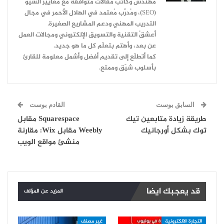
مهندس وكاتب مقالات متوافقة مع معايير السيو
(SEO)، ومُدرِّب مُعتمد في الهلال الأحمر في مجال
التدريب المهني ودعم المشاريع الصغيرة.
أعشقُ التقنية والتسويق الإلكتروني ومجالات العمل
عن بعد، وأهتم بتعلّم كل ما هو جديد.
كما أتطلّع إلى تقديم أفضل وأشمل معلومة للقارئ
بأسلوب شيّق وممتع.
السابق بوست
القادم بوست
طريقة زيادة متابعين تيك
Squarespace مقابل
توك بشكل أورجانيك
Weebly مقابل Wix: مقارنة
منشئ مواقع الويب
قد يعجبك ايضا
المزيد عن المؤلف
التجارة الالكترونية
غير مصنف