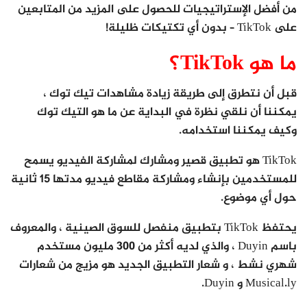
من أفضل الإستراتيجيات للحصول على المزيد من المتابعين
على TikTok – بدون أي تكتيكات ظليلة!
ما هو TikTok؟
قبل أن نتطرق إلى طريقة زيادة مشاهدات تيك توك ،
يمكننا أن نلقي نظرة في البداية عن ما هو التيك توك
وكيف يمكننا استخدامه.
TikTok هو تطبيق قصير ومشارك لمشاركة الفيديو يسمح
للمستخدمين بإنشاء ومشاركة مقاطع فيديو مدتها 15 ثانية
حول أي موضوع.
يحتفظ TikTok بتطبيق منفصل للسوق الصينية ، والمعروف
باسم Duyin ، والذي لديه أكثر من 300 مليون مستخدم
شهري نشط ، و شعار التطبيق الجديد هو مزيج من شعارات
Musical.ly و Duyin.