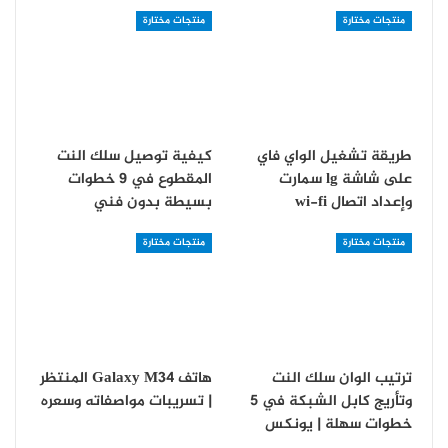
منتجات مختارة
منتجات مختارة
طريقة تشغيل الواي فاي
كيفية توصيل سلك النت
على شاشة lg سمارت
المقطوع في 9 خطوات
و‏إعداد اتصال wi-fi
بسيطة بدون فني
منتجات مختارة
منتجات مختارة
ترتيب الوان سلك النت
هاتف Galaxy M34 المنتظر
وتأريج كابل الشبكة في 5
| تسريبات مواصفاته وسعره
خطوات سهلة | يونكس