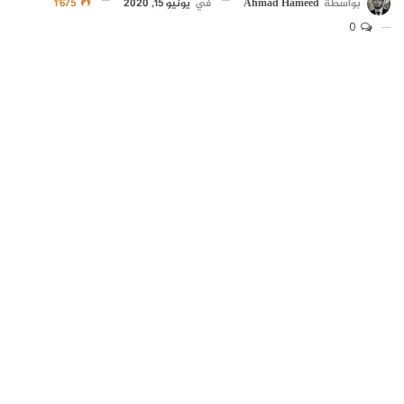
بواسطة
Ahmad Hameed
في
يونيو 15, 2020
1٬675
0