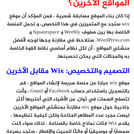
المواقع الآخرين؟
إذا كان بناء الموقع مسابقة شعبية ، فمن المؤكد أن موقع
wix ستجد مع المتميزين في هذا التخصص، و تحمل المنصة
الخاصة بها بين صفوف Weebly و Squarespace و
WordPress.com. ستلاحظ في مقارنة وجها لوجه لأفضل
منشئي المواقع ، أن لكل نظام أساسي نقاط القوة الخاصة
به والمجالات التي يمكن تحسينها.
التصميم والتخصيص: Wix مقابل الآخرين
موقع wix عبارة عن منصة سريعة لإنشاء المواقع ، قم
بالتسجيل باستخدام حساب Facebook أو Gmail ، وأنت
تتصفح السمات في ثوان. من الأشياء التي أعتبرها أكثر
جاذبية حول موقع wix مقارنةً بمنشئي المواقع الآخرين
ليست مجرد عدد المظاهر المتاحة ولكن كيفية تنظيمها ،
يقدم Wix فئات نماذج خاصة بالصناعة ، لذلك سواء كنت
سمسارًا أو موسيقيًا أو مالكًا للمبيت والإفطار ، ستجد بسرعة