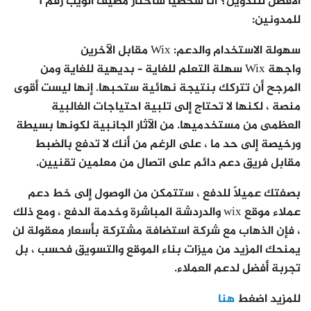
الأفضل للتدوين؟ أنا شخصياً سأختار مضيف الويب رقم 1
للمدونين:
سهولة الاستخدام والدعم: Wix مقابل الآخرين
واجهة Wix سهلة التعلم للغاية – بديهية للغاية ومن
المرجح أن تتركك بنتيجة نهائية ستحبها. إنها ليست أقوى
منصة ، لكنها لا تحتاج إلى تلبية احتياجات الغالبية
العظمى من مستخدميها. من الآثار الجانبية لكونها بسيطة
ورخيصة إلى حد ما ، على الرغم من أنك لا تدفع بالضبط
مقابل فريق دعم دائم على اتصال من معلمين تقنيين.
بصفتك عميلًا للدفع ، ستتمكن من الوصول إلى خط دعم
عملاء موقع wix والدردشة المباشرة وخدمة الدفع ، ومع ذلك
، فإن الذهاب مع شركة استضافة مشتركة بأسعار معقولة لن
يمنحك المزيد من ميزات بناء الموقع والتسويق فحسب ، بل
تجربة أفضل لدعم العملاء.
للمزيد اضغط
هنا