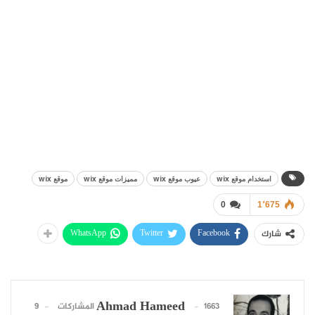
استخدام موقع wix
عيوب موقع wix
مميزات موقع wix
موقع wix
0
1٬675
WhatsApp
Twitter
Facebook
شارك
Ahmad Hameed
1663 المشاركات
9