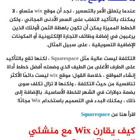
عندما يتعلق الأمر بالتسعير ، نجد أن موقع wix متساوٍ ، لا
يمكنك بالتأكيد التغلب على السعر الأدنى المجاني ، ولكن
الخطط المميزة يمكن أن تكون باهظة الثمن لأولئك الذين
يرغبون في إضافة وظائف التجارة الإلكترونية أو المكونات
الإضافية التسويقية ، على سبيل المثال.
التكلفة ليست عالية مثل Squarespace ، لكنها تقع بالتأكيد
على الطرف الأغلى من الطيف الذي وضعته أفضل خطط أداة
إنشاء المواقع ، خلاصة القول: موقع wix ليست دائمًا الأكثر
تنافسية من حيث التكلفة ، ولكنها لا تزال تكلف سوى
بضعة دولارات في الشهر للخطة الأساسية. بالإضافة إلى
ذلك ، يمكنك البدء في التصميم باستخدام Wix مجانًا!
اقرأ هنا عن
Squarespace
كيف يقارن Wix مع منشئي