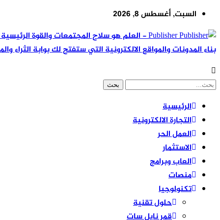
السبت, أغسطس 8, 2026
Publisher - العلم هو سلاح المجتمعات والقوة ال
بناء المدونات والمواقع الالكترونية التي ستفتح لك بوابة الثراء والم
الرئيسية
التجارة الالكترونية
العمل الحر
الاستثمار
العاب وبرامج
منصات
تكنولوجيا
حلول تقنية
قمر نايل سات