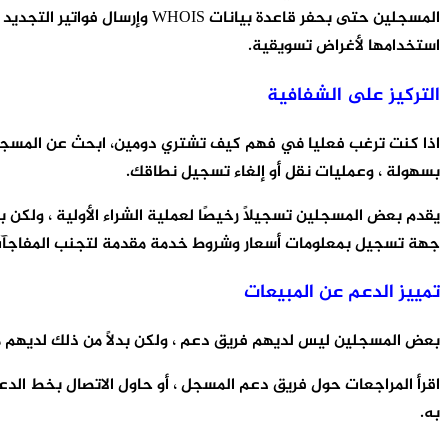
المسجلين حتى بحفر قاعدة بيا
استخدامها لأغراض تسويقية.
التركيز على الشفافية
اذا كنت ترغب فعليا في فهم كيف تشتري دومين، ابحث عن المسجلين
بسهولة ، وعمليات نقل أو إلغاء تسجيل نطاقك.
يقدم بعض المسجلين تسجيلًا رخيصًا لعملية الشراء الأولية ، ولكن 
جهة تسجيل بمعلومات أسعار وشروط خدمة مقدمة لتجنب المفاجآت ل
تمييز الدعم عن المبيعات
بعض المسجلين ليس لديهم فريق دعم ، ولكن بدلاً من ذلك لديهم من
اقرأ المراجعات حول فريق دعم المسجل ، أو حاول الاتصال بخط الدع
به.