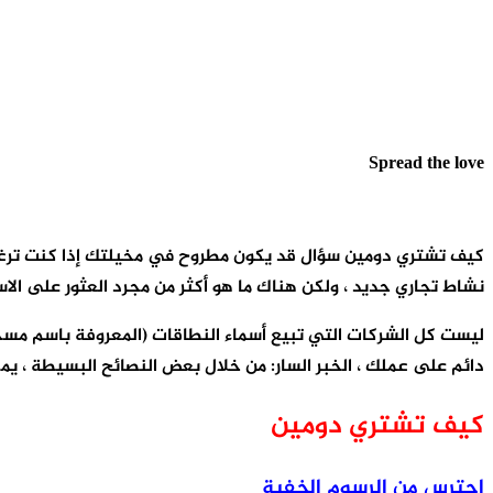
Spread the love
كيف تشتري دومين سؤال قد يكون مطروح في مخيلتك إذا كنت ترغب ف
نشاط تجاري جديد ، ولكن هناك ما هو أكثر من مجرد العثور على الاسم
ليست كل الشركات التي تبيع أسماء النطاقات (المعروفة باسم مسجل
دائم على عملك ، الخبر السار: من خلال بعض النصائح البسيطة ، ي
كيف تشتري دومين
احترس من الرسوم الخفية