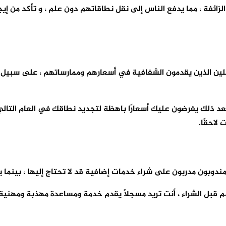
نات WHOIS وإرسال فواتير التجديد الزائفة ، مما يدفع الناس إلى نقل نطاقاتهم دون عل
 الذين يقدمون الشفافية في أسعارهم وممارساتهم ، على سبيل المث
بعد ذلك يفرضون عليك أسعارًا باهظة لتجديد نطاقك في العام التالي
احقًا.
دوبون مدربون على شراء خدمات إضافية قد لا تحتاج إليها ، بينما
م قبل الشراء ، أنت تريد مسجلاً يقدم خدمة ومساعدة مهذبة ومهنية