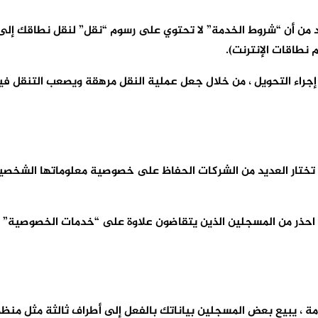
د من أن “شروط الخدمة” لا تحتوي على رسوم “نقل” لنقل نطاقك إلى
إجراء التحويل ، من خلال جعل عملية النقل مرهقة ويصعب التنقل في
رًا لأن تفاصيل المجال هي سجل عام في أدلة WHOIS و RDAP ، تختار العديد من الشركات الحفاظ
 احذر من المسجلين الذين يتقاضون علاوة على “خدمات الخصوصية” 
مة ، يبيع بعض المسجلين بياناتك بالفعل إلى أطراف ثالثة مثل من