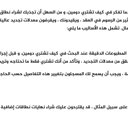
ًا عندما تفكر في كيف تشتري دومين، و من السهل أن تجذبك لشراء ن
ثير من الرسوم في العقد ، ويقيدونك ، ويفرضون معدلات تجديد عالية
ال. تشمل هذه الأساليب ما يلي:
المطبوعات الدقيقة عند البحث في كيف تشتري دومين، و قبل إجراء
حقق من معدلات التجديد ، وتأكد من أنك تشتري فقط ما تحتاجه وتريد
 تفاصيل أي تسجيل نطاق إلى أدلة WHOIS و RDAP العامة ، ويجب أن يسمح لك المسجلون بتغيير 