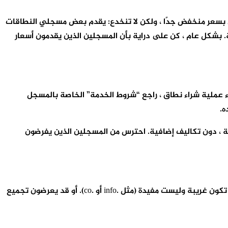
طاق بسعر منخفض جدًا ، ولكن لا تنخدع: يقدم بعض مسجلي النطاقات
. بشكل عام ، كن على دراية بأن المسجلين الذين يقدمون أسعار
 عملية شراء نطاق ، راجع “شروط الخدمة” الخاصة بالمسجل
ه.
هذه التفاصيل حسب الحاجة ، دون تكاليف إضافية. احترس من المسجلين الذين يفرضون
سيحاول المسجلون غالبًا “بيع” أو “بيع الأشياء” التي لا تحتاجها ، و على سبيل المثال ، قد يقترحون عليك شراء نهايات نطاقات إضافية تكون غريبة وليست مفيدة (مثل .info أو .co). أو قد يعرضون تجميع