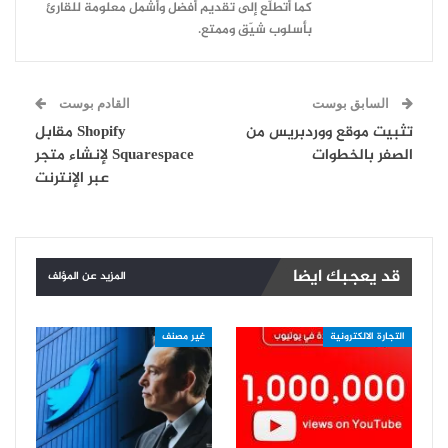
كما أتطلّع إلى تقديم أفضل وأشمل معلومة للقارئ
بأسلوب شيّق وممتع.
السابق بوست
القادم بوست
تثبيت موقع ووردبريس من
Shopify مقابل
الصفر بالخطوات
Squarespace لإنشاء متجر
عبر الإنترنت
قد يعجبك ايضا
المزيد عن المؤلف
التجارة الالكترونية
غير مصنف