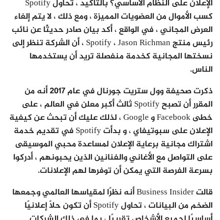
الإعلان على النظام الأساسي؟ بالتأكيد ، تحاول Spotify
كسب الأموال من العضويات المميزة ، ومع ذلك ، لا يتم إلغاء
العرض المجاني ، في الواقع ، أكد بيان صادر حديثًا عن نائب
رئيس منتج Spotify ، Jason Richman ، أن الشركة تنظر إلى
نسختها المجانية كخدمة منفصلة تريد أن يستخدمها
الناس.
ذكرت صحيفة وول ستريت جورنال في عام 2017 أنه من
المقرر أن تصبح Spotify ثالث أكبر معلن في العالم ، على
خطى Facebook و Google ، لذلك عليك أن تبحث عن كيفية
الإعلان على سبوتيفاي ، و بدأت Spotify في تقديم خدمة
اشتراك مجانية برعاية الإعلان لمساعدة محبي الموسيقى
على التواصل مع الأغاني والفنانين الذين يحبونهم ، أدركوا
بسرعة الفرصة التي يمكن أن توفرها لهم الإعلانات.
قالت Business Insider أنه نظرًا لمقياسها العالمي وجمعها
الضخم من البيانات ، تحاول Spotify أن تكون حلاً إعلانيًا
أساسيًا لجميع الأشخاص تقريبًا ، بما في ذلك الشركات