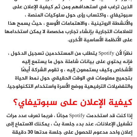
الذين ترغب في استهدافهم ومن ثم كيفية الإعلان على
سبوتيفاي ، واكتساب رؤى حول سلوكيات المنصة ،
والأنشطة الروتينية ، والاهتمامات الأوسع ، حيث يسمح هذا
للعلامات التجارية بإنشاء تجارب مخصصة لا يمكن استخدامها
على الأنظمة الأساسية الأخرى.
نظرًا لأن Spotify يتطلب من المستخدمين تسجيل الدخول ،
فإنه يحتوي على بيانات شاملة حول ما يستمع إليه
الأشخاص وكيف يستمعون إليه ، و تقوم الشركة أيضًا
بتجميع معلومات في الوقت الحقيقي حول نمط الحياة
والتفضيلات الترفيهية ووضع الأسرة واستخدام التكنولوجيا.
كيفية الإعلان على سبوتيفاي؟
إذا كنت قد استخدمت Spotify مجانًا ، فربما تعرف عدد مرات
تشغيل الإعلانات، عند بدء جلسة بث ، يمكنك الاستماع إلى
إعلان واحد مدعوم للحصول على جلسة مدتها 30 دقيقة