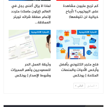
كم تربح مليون مشاهدة
لماذا لا يزال أغنى رجل في
على اليوتيوب؟ (أرباح
العالم (إيلون ماسك) متردد
خيالية لن تتوقعها)
لإتمام صفقة شرائه تويتر
العملاقة…
التجارة الالكترونية
التجارة الالكترونية
فتح متجر الكتروني بأفضل
وثيقة العمل الحر
وأرخص الأدوات والمنصات
للسعوديين وأهم المميزات
المتاحة | يونكس
وشروط الإصدار | يونكس
السابق
التالي