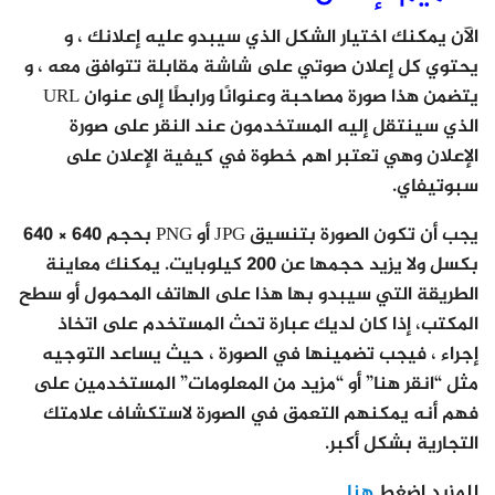
الآن يمكنك اختيار الشكل الذي سيبدو عليه إعلانك ، و
يحتوي كل إعلان صوتي على شاشة مقابلة تتوافق معه ، و
يتضمن هذا صورة مصاحبة وعنوانًا ورابطًا إلى عنوان URL
الذي سينتقل إليه المستخدمون عند النقر على صورة
الإعلان وهي تعتبر اهم خطوة في كيفية الإعلان على
سبوتيفاي.
يجب أن تكون الصورة بتنسيق JPG أو PNG بحجم 640 × 640
بكسل ولا يزيد حجمها عن 200 كيلوبايت. يمكنك معاينة
الطريقة التي سيبدو بها هذا على الهاتف المحمول أو سطح
المكتب، إذا كان لديك عبارة تحث المستخدم على اتخاذ
إجراء ، فيجب تضمينها في الصورة ، حيث يساعد التوجيه
مثل “انقر هنا” أو “مزيد من المعلومات” المستخدمين على
فهم أنه يمكنهم التعمق في الصورة لاستكشاف علامتك
التجارية بشكل أكبر.
للمزيد اضغط
هنا