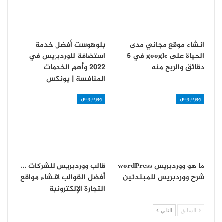
انشاء موقع مجاني مدى
بلوهوست أفضل خدمة
الحياة على google في 5
استضافة للوردبريس في
دقائق والربح منه
2022 وأهم الخدمات
المنافسة | يونكس
ووردبريس
ووردبريس
ما هو ووردبريس wordPress
قالب ووردبريس للشركات …
شرح ووردبريس للمبتدئين
أفضل القوالب لانشاء مواقع
التجارة الإلكترونية
السابق
التالي