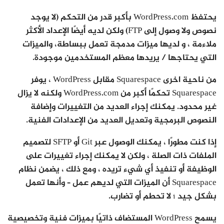
يحتفظ WordPress.com بأكبر قدر من التحكم (لا يوجد
نصوص ولا وصول إلى FTP) ولكن لديه أيضًا الإعداد الأكثر
ملاءمة ، و لديها ميزات مدمجة تعمل ببساطة، والميزات
التي يحتاجها / يريدها معظم المستخدمين موجودة.
من ناحية اخرى Squarespace مقابل WordPress ، يوفر
Squarespace تحكمًا أكبر من WordPress.com ولكنه لا يزال
غير محدود. يمكنك إجراء العديد من التغييرات وإضافة
النصوص البرمجية وتعديل العديد من الإعدادات الفنية.
إذا كنت مطورًا ، يمكنك الوصول عبر Git أو SFTP لتصميم
الملفات ذات الصلة ، ولكن لا يمكنك إجراء تغييرات على
الوظيفة أو تنفيذ أي شيء تريده ، ومع ذلك ، يضمن نظام
Squarespace أن الميزات التي لديهم عمل – وأنها تعمل
بشكل جيد ؛ لا تحطم أو تضارب.
يسمح WordPress المستضاف ذاتيًا بميزات فنية وتخصيصية