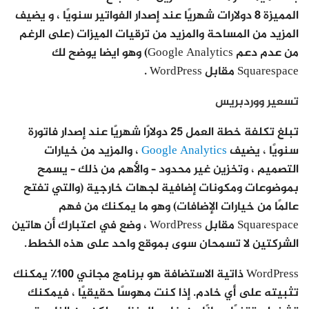
المميزة 8 دولارات شهريًا عند إصدار الفواتير سنويًا ، و يضيف
المزيد من المساحة والمزيد من ترقيات الميزات (على الرغم
من عدم دعم Google Analytics) وهو ايضا يوضح لك
Squarespace مقابل WordPress .
تسعير ووردبريس
تبلغ تكلفة خطة العمل 25 دولارًا شهريًا عند إصدار فاتورة
سنويًا ، يضيف
Google Analytics
، والمزيد من خيارات
التصميم ، وتخزين غير محدود – والأهم من ذلك – يسمح
بموضوعات ومكونات إضافية لجهات خارجية (والتي تفتح
عالمًا من خيارات الإضافات) وهو ما يمكنك من فهم
Squarespace مقابل WordPress ، وضع في اعتبارك أن هاتين
الشركتين لا تسمحان سوى بموقع واحد على هذه الخطط.
WordPress ذاتية الاستضافة هو برنامج مجاني 100٪ يمكنك
تثبيته على أي خادم. إذا كنت مهوسًا حقيقيًا ، فيمكنك