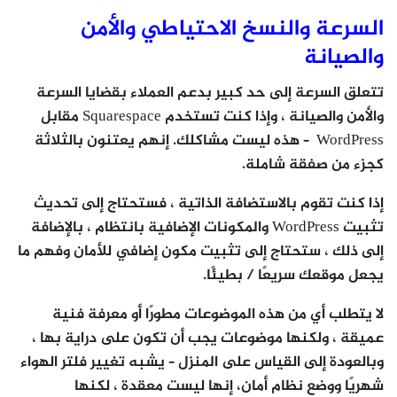
السرعة والنسخ الاحتياطي والأمن
والصيانة
تتعلق السرعة إلى حد كبير بدعم العملاء بقضايا السرعة
والأمن والصيانة ، وإذا كنت تستخدم Squarespace مقابل
WordPress – هذه ليست مشاكلك. إنهم يعتنون بالثلاثة
كجزء من صفقة شاملة.
إذا كنت تقوم بالاستضافة الذاتية ، فستحتاج إلى تحديث
تثبيت WordPress والمكونات الإضافية بانتظام ، بالإضافة
إلى ذلك ، ستحتاج إلى تثبيت مكون إضافي للأمان وفهم ما
يجعل موقعك سريعًا / بطيئًا.
لا يتطلب أي من هذه الموضوعات مطورًا أو معرفة فنية
عميقة ، ولكنها موضوعات يجب أن تكون على دراية بها ،
وبالعودة إلى القياس على المنزل – يشبه تغيير فلتر الهواء
شهريًا ووضع نظام أمان، إنها ليست معقدة ، لكنها