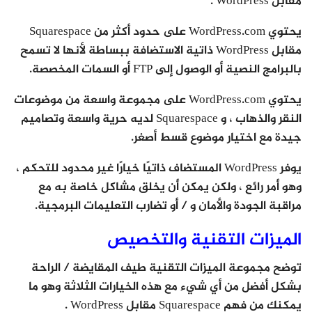
مقابل WordPress .
يحتوي WordPress.com على حدود أكثر من Squarespace
مقابل WordPress ذاتية الاستضافة ببساطة لأنها لا تسمح
بالبرامج النصية أو الوصول إلى FTP أو السمات المخصصة.
يحتوي WordPress.com على مجموعة واسعة من موضوعات
النقر والذهاب ، و Squarespace لديه حرية واسعة وتصاميم
جيدة مع اختيار موضوع قسط أصغر.
يوفر WordPress المستضاف ذاتيًا خيارًا غير محدود للتحكم ،
وهو أمر رائع ، ولكن يمكن أن يخلق مشاكل خاصة به مع
مراقبة الجودة والأمان و / أو تضارب التعليمات البرمجية.
الميزات التقنية والتخصيص
توضح مجموعة الميزات التقنية طيف المقايضة / الراحة
بشكل أفضل من أي شيء مع هذه الخيارات الثلاثة وهو ما
يمكنك من فهم Squarespace مقابل WordPress .