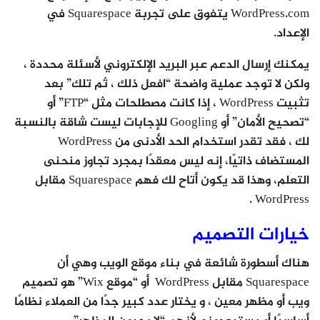
WordPress.com يتفوق على تجربة Squarespace في
الإعداد.
يمكنك إرسال الدعم عبر البريد الإلكتروني لأسئلة محددة ،
ولكن لا توجد عملية واضحة “افعل ذلك ، ثم تلك” بعد
تثبيت WordPress ، إذا كانت مصطلحات مثل “FTP” أو
“تصحيح الأمان” أو Googling للإجابات ليست شاقة بالنسبة
لك ، فقد تقدر استخدام الحد الأدنى من WordPress
المستضاف ذاتيًا، إنه ليس معقدًا بمجرد تجاوز منحنى
التعلم، وهذا قد يكون أتاح لك فهم Squarespace مقابل
WordPress .
خيارات التصميم
هناك أسطورة شائعة في بناء موقع الويب وهي أن
Squarespace مقابل WordPress أو “موقع Wix” هو تصميم
ويب أو مظهر معين ، و يختار عدد كبير جدًا من العملاء نظامًا