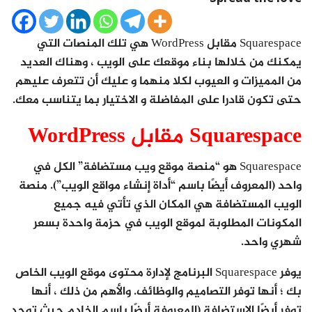
Squarespace مقابل WordPress هي تلك المنصات التي
يمكنك من خلالها بناء موقعك على الويب ، وهناك العديد
من المميزات و العيوب لكلا منهما و عليك أن تتعرف عليهم
حتى تكون قادرا على المفاضلة و الاختيار بما يتناسب معك.
Squarespace مقابل WordPress
Squarespace هو “منصة موقع ويب مستضافة” الكل في
واحد (المعروف أيضًا باسم “أداة إنشاء مواقع الويب”). منصة
الويب المستضافة هي المكان الذي تأتي فيه جميع
المكونات المطلوبة لموقع الويب في حزمة واحدة بسعر
شهري واحد.
يوفر Squarespace البرنامج لإدارة محتوى موقع الويب الخاص
بك ؛ أنها توفر التصاميم والوظائف. والأهم من ذلك ، أنها
توفر أيضًا الاستضافة (المعروفة أيضًا باسم الخادم حيث توجد