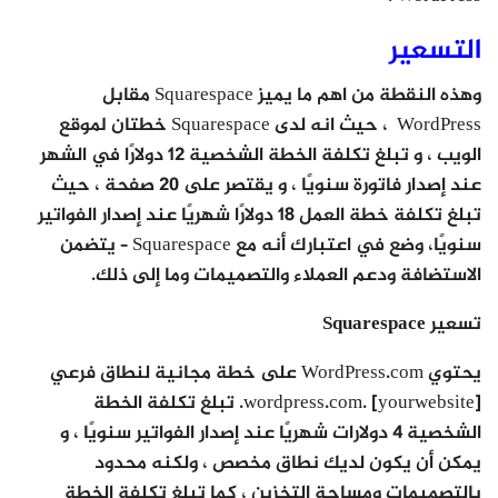
التسعير
وهذه النقطة من اهم ما يميز Squarespace مقابل
WordPress ، حيث انه لدى Squarespace خطتان لموقع
الويب ، و تبلغ تكلفة الخطة الشخصية 12 دولارًا في الشهر
عند إصدار فاتورة سنويًا ، و يقتصر على 20 صفحة ، حيث
تبلغ تكلفة خطة العمل 18 دولارًا شهريًا عند إصدار الفواتير
سنويًا، وضع في اعتبارك أنه مع Squarespace – يتضمن
الاستضافة ودعم العملاء والتصميمات وما إلى ذلك.
تسعير Squarespace
يحتوي WordPress.com على خطة مجانية لنطاق فرعي
[yourwebsite] .wordpress.com. تبلغ تكلفة الخطة
الشخصية 4 دولارات شهريًا عند إصدار الفواتير سنويًا ، و
يمكن أن يكون لديك نطاق مخصص ، ولكنه محدود
بالتصميمات ومساحة التخزين ، كما تبلغ تكلفة الخطة