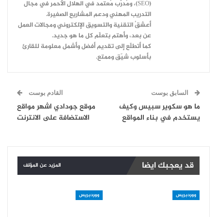
(SEO)، ومُدرِّب مُعتمد في الهلال الأحمر في مجال
التدريب المهني ودعم المشاريع الصغيرة.
أعشقُ التقنية والتسويق الإلكتروني ومجالات العمل
عن بعد، وأهتم بتعلّم كل ما هو جديد.
كما أتطلّع إلى تقديم أفضل وأشمل معلومة للقارئ
بأسلوب شيّق وممتع.
السابق بوست
القادم بوست
ما هو سكوير سبيس وكيف
موقع جودادي اشهر مواقع
يستخدم في بناء المواقع
الاستضافة على الانترنت
قد يعجبك ايضا
المزيد عن المؤلف
ووردبريس
ووردبريس