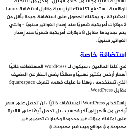
تشغيله تقنيًا مجانًا من خادم المنزل ، ولكن من الناحية
الواقعية ، ستدفع تكلفتك الرئيسية مقابل استضافة Linux
المشتركة ، و يمكنك الحصول على استضافة جيدة بأقل من
3 دولارات أمريكية شهريًا عند إصدار الفواتير سنويًا – والتي
يتم تجديدها مقابل 8 دولارات أمريكية شهريًا عند إصدار
الفواتير سنويًا.
استضافة خاصة
في كلتا الحالتين ، سيكون لـ WordPress المستضافة ذاتيًا
أسعار أرخص بكثير نسبيًا ومطلقًا بغض النظر عن المضيف
الذي تستخدمه ، وهذا ما عليك فهمه لتعرف Squarespace
مقابل WordPress .
باستخدام WordPress المستضاف ذاتيًا ، لن تحصل على سعر
أرخص من شهر إلى آخر فحسب ، بل تحصل أيضًا على القدرة
على امتلاك ميزات غير محدودة وخيارات تصميم غير
محدودة و * مواقع ويب غير محدودة. *