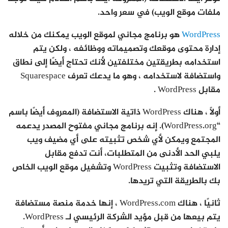
ملفات موقع الويب) في سعر واحد.
WordPress
هو برنامج مجاني لموقع الويب يمكنك من خلاله
إدارة محتوى موقعك وتصميماته ووظائفه ، ولكن يتم
استخدامه بطريقتين مختلفتين لأنك تحتاج أيضًا إلى نطاق
واستضافة لاستخدامه ، وهو ما يدعك تعرف Squarespace
مقابل WordPress .
أولاً ، هناك WordPress ذاتية الاستضافة (المعروف أيضًا باسم
“WordPress.org). إنه برنامج مجاني مفتوح المصدر يدعمه
المجتمع ويمكن لأي شخص تثبيته على أي مضيف ويب
يلبي الحد الأدنى من المتطلبات، أنت تدفع مقابل
الاستضافة وتثبيت WordPress وتشغيل موقع الويب الخاص
بك بالطريقة التي تريدها.
ثانيًا ، هناك WordPress.com ، إنها خدمة منصة مستضافة
يتم بيعها من قبل مؤيد الشركة الرئيسي لـ WordPress.