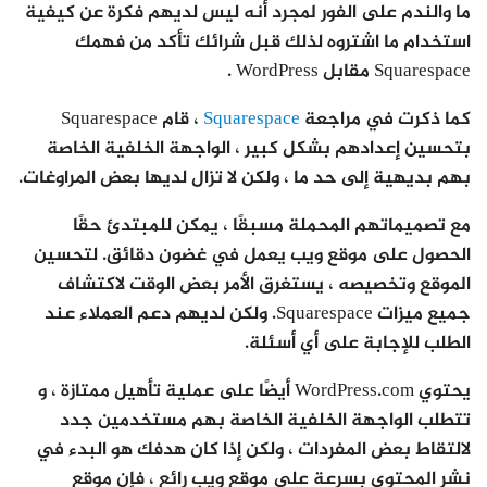
ما والندم على الفور لمجرد أنه ليس لديهم فكرة عن كيفية
استخدام ما اشتروه لذلك قبل شرائك تأكد من فهمك
Squarespace مقابل WordPress .
كما ذكرت في مراجعة
Squarespace
، قام Squarespace
بتحسين إعدادهم بشكل كبير ، الواجهة الخلفية الخاصة
بهم بديهية إلى حد ما ، ولكن لا تزال لديها بعض المراوغات.
مع تصميماتهم المحملة مسبقًا ، يمكن للمبتدئ حقًا
الحصول على موقع ويب يعمل في غضون دقائق. لتحسين
الموقع وتخصيصه ، يستغرق الأمر بعض الوقت لاكتشاف
جميع ميزات Squarespace. ولكن لديهم دعم العملاء عند
الطلب للإجابة على أي أسئلة.
يحتوي WordPress.com أيضًا على عملية تأهيل ممتازة ، و
تتطلب الواجهة الخلفية الخاصة بهم مستخدمين جدد
لالتقاط بعض المفردات ، ولكن إذا كان هدفك هو البدء في
نشر المحتوى بسرعة على موقع ويب رائع ، فإن موقع