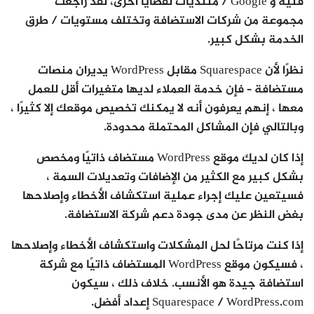
فنية و Google / منتديات لقضايا أخرى، لقد راجعت
مجموعة من شركات الاستضافة وتختلف مستويات / طرق
الخدمة بشكل كبير.
نظرًا لأن Squarespace مقابل WordPress يديران منصات
مستضافة – فإن خدمة العملاء لديها متغيرات أقل للعمل
معها ، إنهم يعرفون أنه لا يمكنك تخصيص موقعك إلا كثيرًا ،
وبالتالي فإن المشاكل المحتملة محدودة.
إذا كان لديك موقع WordPress مستضاف ذاتيًا ومخصص
بشكل كبير مع الكثير من الإضافات وتعديلات السمة ،
فسيتعين عليك إجراء عملية استكشاف الأخطاء وإصلاحها
بغض النظر عن مدى جودة دعم شركة الاستضافة.
إذا كنت مرتاحًا لحل المشكلات واستكشاف الأخطاء وإصلاحها
، فسيكون موقع WordPress المستضاف ذاتيًا مع شركة
استضافة جيدة هو الأنسب. خلاف ذلك ، سيكون
Squarespace / WordPress.com إعداد أفضل.