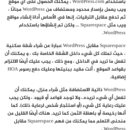
باستخدام WordPress.com ، يمكنك الحصول على أي موقع
ويب يعمل بإصدار محدود ومستضاف من WordPress مجانًا ،
ثم تدفع مقابل الترقيات. إنها في الأساس أداة إنشاء مواقع
ويب مثل Squarespace … ولكن تم إنشاؤها باستخدام
WordPress.
Squarespace مقابل WordPress عبارة عن شراء شقة سكنية
، حيث تملك كل شيء داخل الشقة الخاصة بك ، و يمكنك أن
تفعل ما تريد في الداخل ، ومع ذلك ، يجب عليك أيضًا الالتزام
بقواعد الموقع ، أنت مقيد ببنيتها وعليك دفع رسوم HOA
إضافية.
WordPress ذاتية الاستضافة مثل شراء منزل، يمكنك أن
تفعل أي شيء تريده.، ولا توجد قواعد أو قيود ، ولكن يجب
عليك رعاية كل شيء (أو استئجار شخص لرعاية ذلك). كما
أنها رخيصة أو باهظة الثمن كما تريد. هناك أيضًا القليل من
منحنى التعلم مما يمكنك من فهم Squarespace مقابل
WordPress .