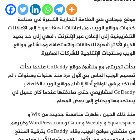
موقع جودادي هي العلامة التجارية الكبيرة في صناعة
خدمات مواقع الويب، من إعلانات Super Bowl إلى الإعلانات
التلفزيونية إلى الإعلان عبر الإنترنت ، فهي إلى حد بعيد
الخيار الأكثر شهرة للنطاقات والاستضافة ومنشئي مواقع
الويب ومنتجات الإنتاجية للشركات الصغيرة.
بدأت تجربتي مع منشئ موقع GoDaddy عندما بدأت
تصميم الويب الخاص بي لأول مرة منذ سنوات وسنوات ، لم
أستخدم في الواقع أداة إنشاء مواقع الويب الخاصة بـ
GoDaddy لمشاريعي حتى صادفتها عندما كان عميل لي
يستخدمها ويحتاج إلى بعض المهام.
منذ ذلك الحين ، ظهرت منافسة جديدة من Wix و
Squarespace و Weebly و Gator و WordPress.com وغيرهم
من منشئي مواقع الويب. وقام GoDaddy بترقية المنتج