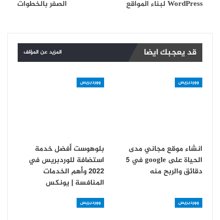
WordPress لبناء المواقع
الصفر بالخطوات
قد يعجبك ايضا
المزيد عن المؤلف
ووردبريس
ووردبريس
انشاء موقع مجاني مدى
بلوهوست أفضل خدمة
الحياة على google في 5
استضافة للوردبريس في
دقائق والربح منه
2022 وأهم الخدمات
المنافسة | يونكس
ووردبريس
ووردبريس