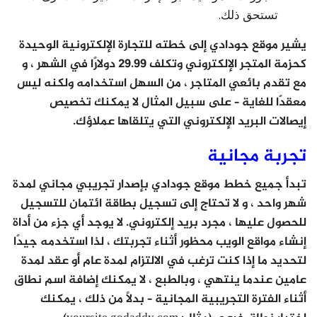
تستحق ذلك.
يشير موقع جودادي إلى خطته للتجارة الإلكترونية الوحيدة
كحزمة المتجر الإلكتروني وتكلف 29.99 دولارًا في الشهر ، و
مع تقدم بائعي المتاجر ، من السهل استخدامه ولكنه ليس
معقدًا للغاية – على سبيل المثال لا يمكنك تخصيص
إيصالات البريد الإلكتروني التي يتلقاها عملاؤك.
تجربة مجانية
تبدأ جميع خطط موقع جودادي بإصدار تجريبي مجاني لمدة
شهر واحد ، و لا تحتاج إلى تسجيل بطاقة ائتمان للتسجيل
للحصول عليها ، مجرد بريد إلكتروني. لا يوجد أي جزء من أداة
إنشاء مواقع الويب محظور أثناء تجربتك ، لذا استخدمه جيدًا
لتحديد ما إذا كنت ترغب في الالتزام لمدة عام أو عقد لمدة
عامين عندما ينتهي ، وبالطبع ، لا يمكنك إضافة اسم نطاق
أثناء الفترة التجريبية المجانية – بدلاً من ذلك ، يمكنك