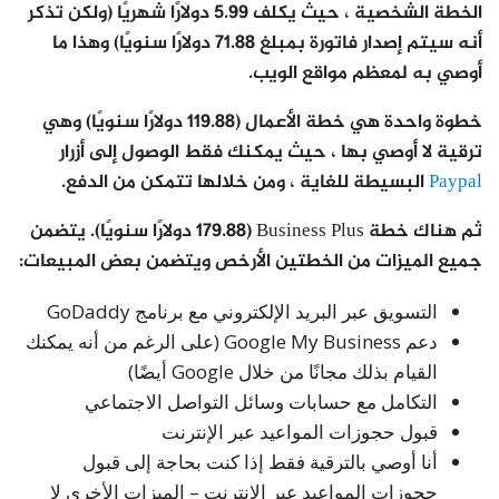
الخطة الشخصية ، حيث يكلف 5.99 دولارًا شهريًا (ولكن تذكر
أنه سيتم إصدار فاتورة بمبلغ 71.88 دولارًا سنويًا) وهذا ما
أوصي به لمعظم مواقع الويب.
خطوة واحدة هي خطة الأعمال (119.88 دولارًا سنويًا) وهي
ترقية لا أوصي بها ، حيث يمكنك فقط الوصول إلى أزرار
Paypal
البسيطة للغاية ، ومن خلالها تتمكن من الدفع.
ثم هناك خطة Business Plus (179.88 دولارًا سنويًا). يتضمن
جميع الميزات من الخطتين الأرخص ويتضمن بعض المبيعات:
التسويق عبر البريد الإلكتروني مع برنامج GoDaddy
دعم Google My Business (على الرغم من أنه يمكنك
القيام بذلك مجانًا من خلال Google أيضًا)
التكامل مع حسابات وسائل التواصل الاجتماعي
قبول حجوزات المواعيد عبر الإنترنت
أنا أوصي بالترقية فقط إذا كنت بحاجة إلى قبول
حجوزات المواعيد عبر الإنترنت – الميزات الأخرى لا