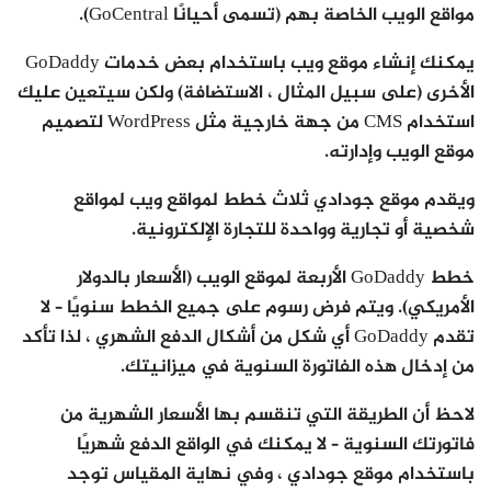
مواقع الويب الخاصة بهم (تسمى أحيانًا GoCentral).
يمكنك إنشاء موقع ويب باستخدام بعض خدمات GoDaddy
الأخرى (على سبيل المثال ، الاستضافة) ولكن سيتعين عليك
استخدام CMS من جهة خارجية مثل WordPress لتصميم
موقع الويب وإدارته.
ويقدم موقع جودادي ثلاث خطط لمواقع ويب لمواقع
شخصية أو تجارية وواحدة للتجارة الإلكترونية.
خطط GoDaddy الأربعة لموقع الويب (الأسعار بالدولار
الأمريكي). ويتم فرض رسوم على جميع الخطط سنويًا – لا
تقدم GoDaddy أي شكل من أشكال الدفع الشهري ، لذا تأكد
من إدخال هذه الفاتورة السنوية في ميزانيتك.
لاحظ أن الطريقة التي تنقسم بها الأسعار الشهرية من
فاتورتك السنوية – لا يمكنك في الواقع الدفع شهريًا
باستخدام موقع جودادي ، وفي نهاية المقياس توجد