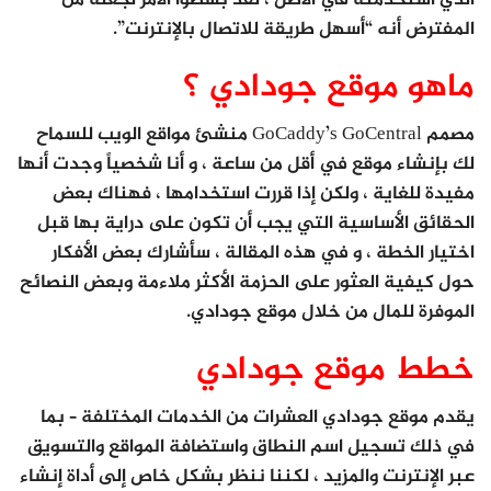
الذي استخدمته في الأصل ، لقد بسّطوا الأمر لجعله من
المفترض أنه “أسهل طريقة للاتصال بالإنترنت”.
ماهو موقع جودادي ؟
مصمم GoCaddy’s GoCentral منشئ مواقع الويب للسماح
لك بإنشاء موقع في أقل من ساعة ، و أنا شخصياً وجدت أنها
مفيدة للغاية ، ولكن إذا قررت استخدامها ، فهناك بعض
الحقائق الأساسية التي يجب أن تكون على دراية بها قبل
اختيار الخطة ، و في هذه المقالة ، سأشارك بعض الأفكار
حول كيفية العثور على الحزمة الأكثر ملاءمة وبعض النصائح
الموفرة للمال من خلال موقع جودادي.
خطط موقع جودادي
يقدم موقع جودادي العشرات من الخدمات المختلفة – بما
في ذلك تسجيل اسم النطاق واستضافة المواقع والتسويق
عبر الإنترنت والمزيد ، لكننا ننظر بشكل خاص إلى أداة إنشاء