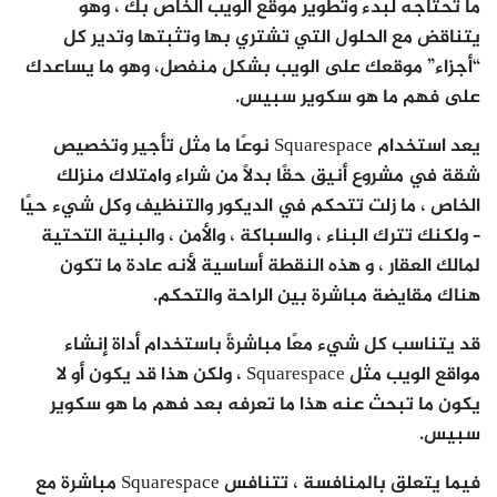
ما تحتاجه لبدء وتطوير موقع الويب الخاص بك ، وهو
يتناقض مع الحلول التي تشتري بها وتثبتها وتدير كل
“أجزاء” موقعك على الويب بشكل منفصل، وهو ما يساعدك
على فهم ما هو سكوير سبيس.
يعد استخدام Squarespace نوعًا ما مثل تأجير وتخصيص
شقة في مشروع أنيق حقًا بدلاً من شراء وامتلاك منزلك
الخاص ، ما زلت تتحكم في الديكور والتنظيف وكل شيء حيًا
– ولكنك تترك البناء ، والسباكة ، والأمن ، والبنية التحتية
لمالك العقار ، و هذه النقطة أساسية لأنه عادة ما تكون
هناك مقايضة مباشرة بين الراحة والتحكم.
قد يتناسب كل شيء معًا مباشرةً باستخدام أداة إنشاء
مواقع الويب مثل Squarespace ، ولكن هذا قد يكون أو لا
يكون ما تبحث عنه هذا ما تعرفه بعد فهم ما هو سكوير
سبيس.
فيما يتعلق بالمنافسة ، تتنافس Squarespace مباشرة مع