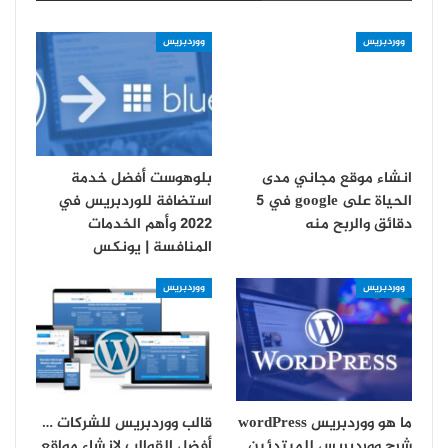
ووردبريس
ووردبريس
انشاء موقع مجاني مدى
بلوهوست أفضل خدمة
الحياة على google في 5
استضافة للوردبريس في
دقائق والربح منه
2022 وأهم الخدمات
المنافسة | يونكس
ووردبريس
ووردبريس
ما هو ووردبريس wordPress
قالب ووردبريس للشركات …
شرح ووردبريس للمبتدئين
أفضل القوالب لانشاء مواقع