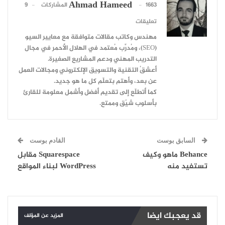
Ahmad Hameed
1663 المشاركات
9
تعليقات
مهندس وكاتب مقالات متوافقة مع معايير السيو
(SEO)، ومُدرِّب مُعتمد في الهلال الأحمر في مجال
التدريب المهني ودعم المشاريع الصغيرة.
أعشقُ التقنية والتسويق الإلكتروني ومجالات العمل
عن بعد، وأهتم بتعلّم كل ما هو جديد.
كما أتطلّع إلى تقديم أفضل وأشمل معلومة للقارئ
بأسلوب شيّق وممتع.
السابق بوست
القادم بوست
Behance ماهو وكيف
Squarespace مقابل
تستفيد منه
WordPress لبناء المواقع
قد يعجبك ايضا
المزيد عن المؤلف