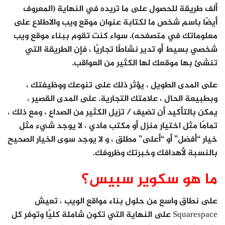
ألف طريقة للحصول على ما تريده في النهاية (المعروف
أيضًا باسم شخص ما لكتابة عنوان موقع ويب والاطلاع على
معلوماتك في متصفحه). سواء كنت تقوم ببناء موقع ويب
شخصي بسيط أو تدير نشاطًا تجاريًا ، فإن الطريقة التي
تنشئ بها موقعك لها الكثير من العواقب.
على المدى الطويل ، يؤثر ذلك على تنوعك ووظيفتك ،
وبطبيعة الحال ، علامتك التجارية. على المدى القصير ،
يمكن بالتأكيد أن تضيف / تزيل الكثير من الصداع ، ومع ذلك ،
تمامًا مثل اختيار منزل أو مكتب مادي ، لا يوجد شيء مثل
خيار “أفضل” أو “أعلى” مطلق ، و لا يوجد سوى الخيار الصحيح
بالنسبة لأهدافك وخبرتك وظروفك.
ما هو سكوير سبيس؟
على نطاق واسع من حلول بناء مواقع الويب ، تعيش
Squarespace على النهاية التي تكون شاملة كليًا وتوفر كل