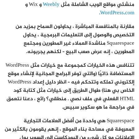
منشئي مواقع الويب الشاملة مثل
Weebly
و Wix و
WordPress.com.
مقارنة بالمنافسة المباشرة ، يحاولون السماح بمزيد من
التخصيص والوصول إلى التعليمات البرمجية ، يحاول
Squarespace مناشدة العملاء غير المطورين ومجتمع
المطورين ، إنه عرض صعب البيع – لكنهم يجربونه.
تتنافس هذه الخيارات كمجموعة مع خيارات مثل WordPress
المستضافة ذاتيًا (والتي توفر البرامج المجانية لإنشاء موقع
إلكتروني تملكه وتتحكم فيه – انظر دليل إعداد WordPress
الخاص بي هنا) طوال الطريق إلى خيارات مثل كتابة كود
HTML الفعلي في ملف نصي . منطقي؟ رائع ، دعنا نتعمق
في مراجعة ما هو سكوير سبيس.
Squarespace هي واحدة من أفضل العلامات التجارية
المعروفة في مساحة بناء الموقع ، إنهم يقومون بالكثير من
الإعلانات مع كل شيء من البودكاست إلى السوبر بول