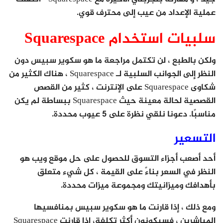
عملية الإعداد من عيب إلى محترف قوي.
سلبيات استخدام Squarespace
ولكن بالطبع ، لن تكتمل مراجعة ما هو سكوير سبيس دون
النظر إلى الجوانب السلبية لـ Squarespace ، هناك الكثير من
شكاوى Squarespace على الإنترنت ، كثير من القصص
القصصية لحالة معينة حيث Squarespace ببساطة لم يكن
مناسبًا. دعونا نلقي نظرة على 5 عيوب محددة.
التسعير
أحد أصعب أجزاء التسوق للحصول على حل موقع ويب هو
النظر في السعر بناءً على القيمة ، كل شيء متعلق
بأهدافك وميزانيتك ومجموعة ميزات محددة.
ومع ذلك ، إذا قارنت ما هو سكوير سبيس بمنافسيها
المباشرين ، فسيكونون أكثر تكلفة، إذا قارنت Squarespace