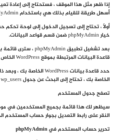
أسهل طريقة للقيام بذلك هي باستخدام phpMyAdmin.
خيار phpMyAdmin ضمن قسم قواعد البيانات.
بعد تشغيل تطبيق dmin
قاعدة البيانات المرتبطة بموقع WordPress الخاص بك.
الخاصة بك ، تحتاج إلى البحث عن جدول wp_users في هذه القائمة والنقر على رابط “تصفح” بجواره.
تصفح جدول المستخدم
النقر على رابط التعديل بجوار حساب المستخدم ال
تحرير حساب المستخدم في phpMyAdmin