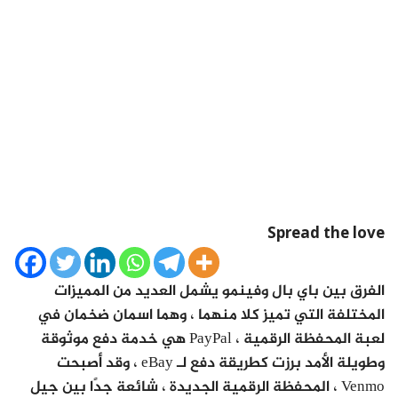
Spread the love
الفرق بين باي بال وفينمو يشمل العديد من المميزات
المختلفة التي تميز كلا منهما ، وهما اسمان ضخمان في
لعبة المحفظة الرقمية ، PayPal هي خدمة دفع موثوقة
وطويلة الأمد برزت كطريقة دفع لـ eBay ، وقد أصبحت
Venmo ، المحفظة الرقمية الجديدة ، شائعة جدًا بين جيل