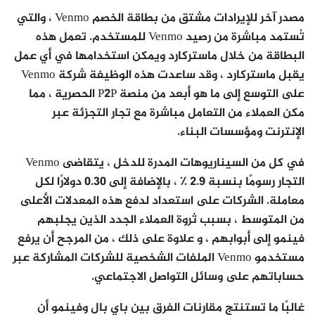
مصدر آخر للإيرادات مشتق من بطاقة الخصم Venmo ، والتي
تُستمد مباشرة من رصيد Venmo للمستخدم. تعمل هذه
البطاقة من خلال ماستركارد ويمكن استخدامها في أي عمل
يقبل ماستركارد ، وقد ساعدت هذه الوظيفة شركة Venmo
على التوسع إلى ما هو أبعد من منصة P2P الحصرية ، مما
مكن العملاء من التعامل مباشرة مع تجار التجزئة عبر
الإنترنت ومؤسسات البناء.
في كل من السيناريوهات المدرة للدخل ، يتقاضى Venmo
التجار رسومًا بنسبة 2.9 ٪ ، بالإضافة إلى 0.30 دولارًا لكل
معاملة. الشركات على استعداد لدفع هذه المعدلات الأعلى
من المتوسط ​​، بسبب ثروة العملاء الجدد الذين يجلبهم
فينمو إلى أبوابهم ، و علاوة على ذلك ، من المرجح أن يرفع
مستخدمو Venmo الملفات الشخصية للشركات المشاركة عبر
حساباتهم على وسائل التواصل الاجتماعي.
غالبًا ما تستنتج مقارنات الفرق بين باي بال وفينمو أن