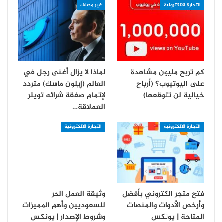
التجارة الالكترونية
غير مصنف
كم تربح مليون مشاهدة
لماذا لا يزال أغنى رجل في
على اليوتيوب؟ (أرباح
العالم (إيلون ماسك) متردد
خيالية لن تتوقعها)
لإتمام صفقة شرائه تويتر
العملاقة…
التجارة الالكترونية
التجارة الالكترونية
فتح متجر الكتروني بأفضل
وثيقة العمل الحر
وأرخص الأدوات والمنصات
للسعوديين وأهم المميزات
المتاحة | يونكس
وشروط الإصدار | يونكس