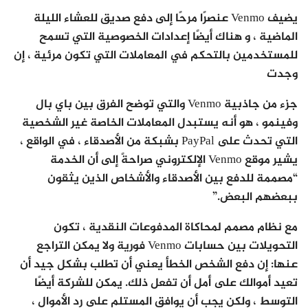
يضيف Venmo عنصرًا مرحًا إلى دفع صديق للعشاء الليلة
الماضية ، و هناك أيضًا إعدادات الخصوصية التي تسمح
للمستخدمين بالتحكم في المعاملات التي تكون مرئية ، إن
وجدت
جزء من جاذبية Venmo والتي توضح الفرق بين باي بال
وفينمو ، هو أنه يستبدل المعاملات الخاصة غير الشخصية
التي تحدث على PayPal بشبكة من الأصدقاء ، في الواقع ،
يشير موقع Venmo الإلكتروني صراحةً إلى أن الخدمة
“مصممة للدفع بين الأصدقاء والأشخاص الذين يثقون
ببعضهم البعض.”
مع نظام مصمم لمحاكاة المدفوعات النقدية ، تكون
التحويلات بين حسابات Venmo فورية ولا يمكن التراجع
عنها: إن دفع الشخص الخطأ يعني أن تطلب بشكل جيد أن
تعيد أموالك على أمل أن تفعل ذلك. يمكن للشركة أيضًا
التوسط ، ولكن يجب أن يوافق المستلم على رد الأموال ،