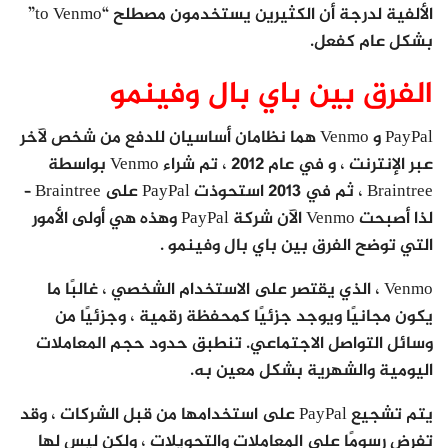
الألفية لدرجة أن الكثيرين يستخدمون مصطلح “to Venmo”
بشكل عام كفعل.
الفرق بين باي بال وفينمو
PayPal و Venmo هما نظامان أساسيان للدفع من شخص لآخر
عبر الإنترنت ، و في عام 2012 ، تم شراء Venmo بواسطة
Braintree ، ثم في 2013 استحوذت PayPal على Braintree –
لذا أصبحت Venmo الآن شركة PayPal وهذه هي أولى الأمور
التي توضح الفرق بين باي بال وفينمو .
Venmo ، الذي يقتصر على الاستخدام الشخصي ، غالبًا ما
يكون مجانيًا ويوجد جزئيًا كمحفظة رقمية ، وجزئيًا من
وسائل التواصل الاجتماعي. تنطبق حدود حجم المعاملات
اليومية والشهرية بشكل معين به.
يتم تشجيع PayPal على استخدامها من قبل الشركات ، وقد
تفرض رسومًا على المعاملات والتحويلات ، ولكن ليس لها