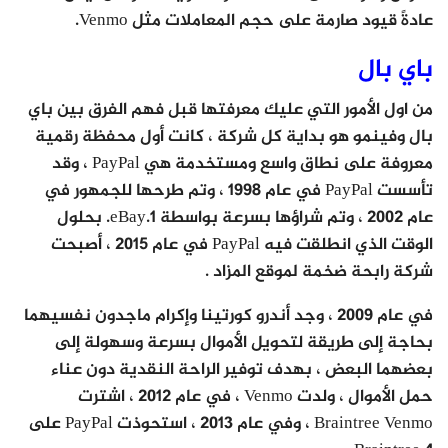
عادةً قيود صارمة على حجم المعاملات مثل Venmo.
باي بال
من اول الأمور التي عليك معرفتها قبل فهم الفرق بين باي
بال وفينمو هو بداية كل شركة ، كانت أول محفظة رقمية
معروفة على نطاق واسع ومستخدمة هي PayPal ، وقد
تأسست PayPal في عام 1998 ، وتم طرحها للجمهور في
عام 2002 ، وتم شراؤها بسرعة بواسطة eBay.1. بحلول
الوقت الذي انطلقت فيه PayPal في عام 2015 ، أصبحت
شركة رابحة ضخمة لموقع المزاد .
في عام 2009 ، وجد أندرو كورتينا وإكرام ماجدون نفسيهما
بحاجة إلى طريقة لتحويل الأموال بسرعة وسهولة إلى
بعضهما البعض ، بهدف توفير الراحة النقدية دون عناء
حمل الأموال ، ولدت Venmo ، في عام 2012 ، اشترت
Braintree Venmo ، وفي عام 2013 ، استحوذت PayPal على