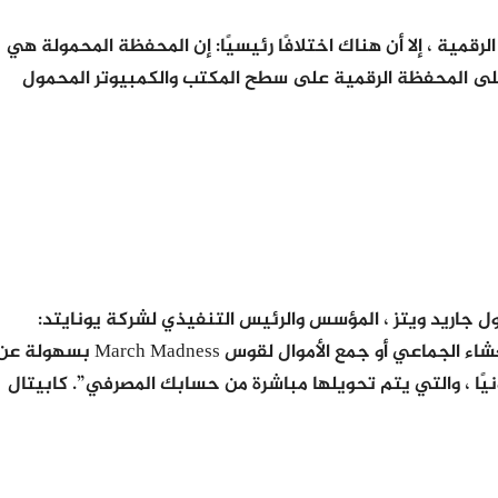
رقمية ، إلا أن هناك اختلافًا رئيسيًا: إن المحفظة المحمولة هي
على المحفظة الرقمية على سطح المكتب والكمبيوتر المحمول
قول جاريد ويتز ، المؤسس والرئيس التنفيذي لشركة يونايتد:
“يمكن بسهولة معالجة الصراع على تقسيم الشيكات أثناء العشاء الجماعي أو جمع الأموال لقوس March Madness بسهول
نيًا ، والتي يتم تحويلها مباشرة من حسابك المصرفي”. كابيتال