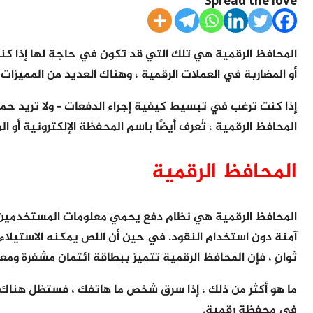
Spread the love
المحافظ الرقمية هي تلك التي قد تكون في حاجة لها إذا كنت
أو المضاربة في العملات الرقمية ، وهناك العديد من المميزات
إذا كنت ترغب في تبسيط كيفية إجراء الدفعات – ولا تريد حم
المحافظ الرقمية ، تُعرف أيضًا باسم المحفظة الإلكترونية أو ال
المحافظ الرقمية
المحافظ الرقمية هي نظام دفع يحمي معلومات المستخدمين ا
آمنة دون استخدام النقود. في حين أن اللص يمكنه الاستيلا
ثوانٍ ، فإن المحافظ الرقمية تتميز ببطاقة ائتمان مشفرة وم
ما هو أكثر من ذلك ، إذا سرق شخص ما هاتفك ، فستظل هناك ح
في محفظة رقمية.