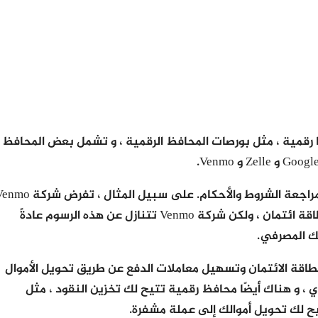
ا رقمية ، مثل بورصات المحافظ الرقمية ، و تشمل بعض المحافظ
عادةً ما تكون المحافظ الرقمية مجانية ، ولكنك ستحتاج إلى مراجعة الشروط والأحكام. على سبيل المثال ،
رسمًا قياسيًا بنسبة 3٪ لإرسال الأموال إلى شخص آخر لديه بطاقة ائتمان ، ولكن شركة Venmo تتنازل عن هذه الرسوم عادةً
اقة الائتمان وتسهيل معاملات الدفع عن طريق تحويل الأموال
و هناك أيضًا محافظ رقمية تتيح لك تخزين النقود ، مثل