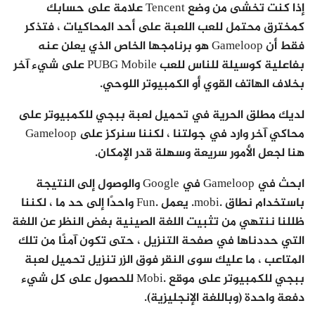
إذا كنت تخشى من وضع Tencent علامة على حسابك
كمخترق محتمل للعب اللعبة على أحد المحاكيات ، فتذكر
فقط أن Gameloop هو برنامجها الخاص الذي يعلن عنه
بفاعلية كوسيلة للناس للعب PUBG Mobile على شيء آخر
بخلاف الهاتف القوي أو الكمبيوتر اللوحي.
لديك مطلق الحرية في تحميل لعبة ببجي للكمبيوتر على
محاكي آخر وارد في جولتنا ، لكننا سنركز على Gameloop
هنا لجعل الأمور سريعة وسهلة قدر الإمكان.
ابحث في Gameloop في Google والوصول إلى النتيجة
باستخدام نطاق .mobi. يعمل .Fun واحدًا إلى حد ما ، لكننا
ظللنا ننتهي من تثبيت اللغة الصينية بغض النظر عن اللغة
التي حددناها في صفحة التنزيل ، حتى تكون آمنًا من تلك
المتاعب ، ما عليك سوى النقر فوق الزر تنزيل تحميل لعبة
ببجي للكمبيوتر على موقع .Mobi للحصول على كل شيء
دفعة واحدة (وباللغة الإنجليزية).