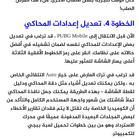
حان الوقت لتجربة بعض الألعاب الأخرى. ملء هذا القرص
الصلب!
الخطوة 4. تعديل إعدادات المحاكي
الآن قبل الانتقال إلى PUBG Mobile ، قد ترغب في تعديل
بعض الإعدادات للمحاكي نفسه لضمان تشغيله في أفضل
حالاته على نظامك. انقر على رمز الخطوط الأفقية الثلاثة
أعلى يسار الشاشة للعثور عليها.
قد ترغب في ترك العارض على خيار Auto التلقائي الخاص
به ، ولكن يمكنك تعديل أشياء مثل دقة المحاكي ودليل
لقطة الشاشة – بهذه الطريقة يمكنك جعل نافذة المحاكي
تملأ شاشتك من شعور واجهة المستخدم الكامل والتأكد من
أن الكوميديا ​​الخاصة بك تقتل لا يتم فقدان تقارير الأخطاء
لبعض المجلدات البعيدة المدفونة عميقًا في محرك
الاسترداد وهو من بين خطوات تحميل لعبة ببجي
للكمبيوتر.