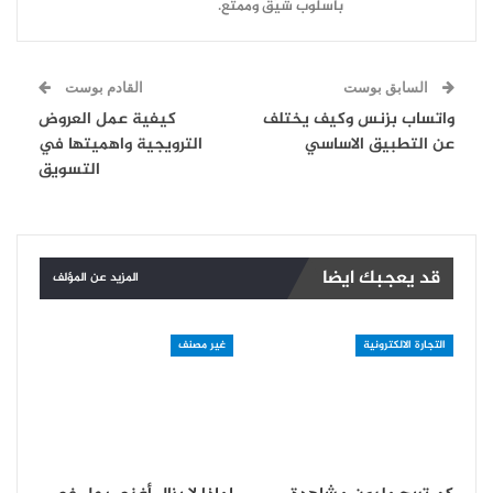
بأسلوب شيّق وممتع.
السابق بوست
القادم بوست
واتساب بزنس وكيف يختلف
كيفية عمل العروض
عن التطبيق الاساسي
الترويجية واهميتها في
التسويق
قد يعجبك ايضا
المزيد عن المؤلف
التجارة الالكترونية
غير مصنف