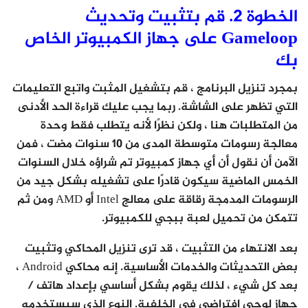
الخطوة 2. قم بتثبيت وتحديث
Gameloop على جهاز الكمبيوتر الخاص
بك
بمجرد تنزيل البرنامج ، قم بتشغيل المثبت واتبع التعليمات
التي تظهر على الشاشة. ربما يجب عليك قراءة الحد الأدنى
من المتطلبات هنا ، ولكن نظرًا لأنه يتطلب فقط وحدة
معالجة رسومات متوسطة المدى من 10 سنوات مضت ، فمن
الآمن أن نقول أن أي جهاز كمبيوتر تم شراؤه خلال السنوات
الخمس الماضية سيكون قادرًا على تشغيله بشكل جيد من
الرسومات المدمجة رقاقة على معالج Intel أو AMD ومن ثم
تتمكن من تحميل لعبة ببجي للكمبيوتر.
بعد الانتهاء من التثبيت ، قد ترى تنزيل المحاكي وتثبيت
بعض التحديثات والخدمات الأساسية. إنه محاكي Android ،
بعد كل شيء ، لذلك يقوم بشكل أساسي بإعداد هاتف /
جهاز لوحي افتراضي في الخلفية. النوع الذي سيستخدمه