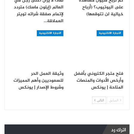
كم تربح مليون مشاهدة
لماذا لا يزال أغنى رجل في
على اليوتيوب؟ (أرباح
العالم (إيلون ماسك) متردد
خيالية لن تتوقعها)
لإتمام صفقة شرائه تويتر
العملاقة…
التجارة الالكترونية
التجارة الالكترونية
فتح متجر الكتروني بأفضل
وثيقة العمل الحر
وأرخص الأدوات والمنصات
للسعوديين وأهم المميزات
المتاحة | يونكس
وشروط الإصدار | يونكس
السابق
التالي
اترك رد