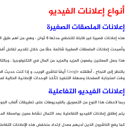
أنواع إعلانات الفيديو
إعلانات الملصقات الصغيرة
هذه إعلانات قصيرة غير قابلة للتخطي مدتها 6 ثوانٍ ، وهي من اهم طرق التسويق بالفيديوهات، تم إطلاق إعلانات الملصقات الصغيرة في الأصل على YouTube بواسطة Google في عام 2016 ،
وأصبحت إعلانات الملصقات الصغيرة شائعة حقًا من خلال تقديم تفاعل أفضل، وفقًا لتقرير عن هذه الطريقة ، تذكر 90 ٪ من الأشخ
هذا جعل المعلنين يضعون المزيد والمزيد من المال في التكنولوجيا ، وبالتا
بالنظر إلى النجاح ، أطلقته Google أيضًا لناشر
وقت استجابة الصفحة) وسهلة التنفيذ (تأخذ الوحدات الإعلانية الحالية لع
إعلانات الفيديو التفاعلية
ربما لاحظت هذا النوع من التسويق بالفيديوهات على تطبيقات ألعاب الجو
يتم إطلاق إعلانات الفيديو التفاعلية بعد اكتمال نشاط معين بواسطة الم
كما يضع الناشرون الذين لديهم معدل ارتداد منخفض هذه الإعلانات التفاع