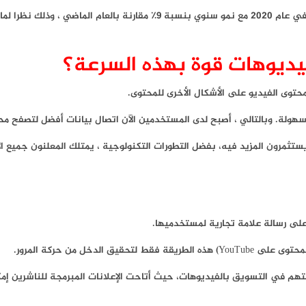
التسويق بالفيديوهات من المتوقع أن يصل الإنفاق عليه إلى 28 مليار دولار في عام 2020 م
ديوهات قوة بهذه السرعة؟
توى الفيديو على الأشكال الأخرى للمحتوى.
سهولة. وبالتالي ، أصبح لدى المستخدمين الآن اتصال بيانات أفضل لتصفح محت
ستثمرون المزيد فيه، بفضل التطورات التكنولوجية ، يمتلك المعلنون جميع ا
لى رسالة علامة تجارية لمستخدميها.
دخل من حركة المرور.
قتهم في التسويق بالفيديوهات، حيث أتاحت الإعلانات المبرمجة للناشرين إمك