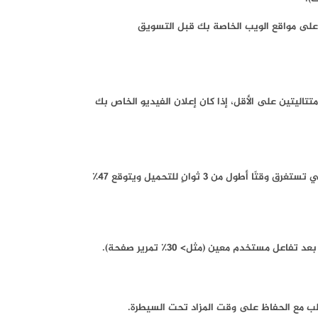
 على مواقع الويب الخاصة بك قبل التسويق
الفيديوهات – يتم عرض 50٪ على الأقل من الإعلان لمدة ثانيتين متتاليتين على الأقل، إذا كان إعلان الفيديو الخاص بك
تكون ملفات الفيديو أكبر حجمًا من البانر ، وبالتالي تضاف إلى وقت تحميل الصفحة. نحن نعلم بالفعل أن 40٪ من المستخدمين يغادرون مواقع الويب التي تستغرق وقتًا أطول من 3 ثوانٍ للتحميل ويتوقع 47٪
مستخدم معين (مثل> 30٪ تمرير صفحة).
لب مع الحفاظ على وقت المزاد تحت السيطرة.