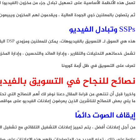
تعمل هذه الأنظمة الأساسية على تسهيل تبادل جزء من مخزون (الفيديو) ال
ثم يتصلون بالمعلنين ذوي الجودة العالية ، ويقدمون لهم المخزون ويبيعون ب
SSPs وتبادل الفيديو
هذه هي السوق لـ التسويق بالفيديوهات، يمكن للمعلنين ومزودي DSP الباحثين عن مخزون الفيديو العثور عليها هنا مقسمة حسب خيارات الاستهداف.
تشمل خدماتهم التحليلات والتقارير ، وإدارة العائد والتحسين ، وإدارة المخزون. أسماء القليل من الأس
تعرف على
التسويق في ظل أزمة كورونا
نصائح للنجاح في التسويق بالفيد
واخيرا قبل أن تنتهي من قراءة المقال دعنا نوفر لك أهم النصائح التي ت
ما يلي بعض النصائح للناشرين الذين يعرضون إعلانات الفيديو على مواقع
إيقاف الصوت دائمًا
من أجل إعلانات أفضل ، يتم تمييز إعلانات التشغيل التلقائي مع تشغيل ال
علاوة على ذلك ، تمنع العديد من المتصفحات ظهور هذه الإعلانات على صفحات الويب الخاصة بهم (بم