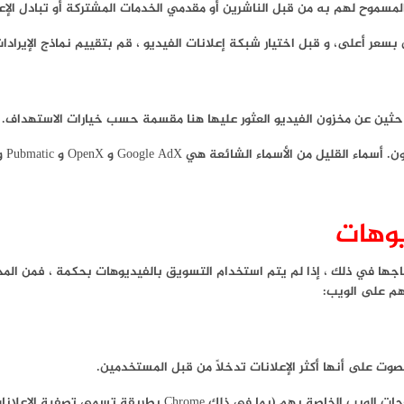
مسموح لهم به من قبل الناشرين أو مقدمي الخدمات المشتركة أو تبادل الإعل
سعر أعلى، و قبل اختيار شبكة إعلانات الفيديو ، قم بتقييم نماذج الإيرادات 
ماء الشائعة هي Google AdX و OpenX و Pubmatic و Cedato.
يوهات
حتاجها في ذلك ، إذا لم يتم استخدام التسويق بالفيديوهات بحكمة ، فمن ال
هم على الويب:
صوت على أنها أكثر الإعلانات تدخلاً من قبل المستخدمين.
ا في ذلك Chrome بطريقة تسمى تصفية الإعلانات).