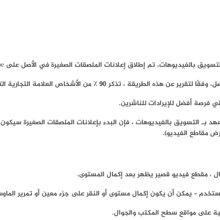
اص العلامة التجارية التي شاركت في حملة اختبار إعلان ملصق صغير.
لي فرصة أفضل للإيرادات للناشرين.
ي الويب، و إذا كنت حديث العهد بـ التسويق بالفيديوهات ، فإن البدء بإعلانات الملصقات الصغ
رض مقاطع الفيديو).
ال ، مقطع فيديو قصير يظهر بعد إكمال المستوى.
ستخدم – يمكن أن يكون إكمال مستوى أو النقر على جزء معين أو تمرير الماو
لية على مواقع سطح المكتب والجوال.