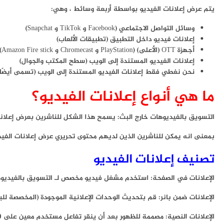
يتم عرض إعلانات الفيديو بواسطة أربعة وسائط ، وهي:
وسائل التواصل الاجتماعي (Facebook و TikTok و Snapchat)
إعلانات فيديو داخل التطبيق (تطبيقات الألعاب)
أجهزة OTT (الأعلى) (PlayStation و Chromecast و Amazon Fire stick)
إعلانات الفيديو المستندة إلى الويب (سطح المكتب والجوال)
نحن نغطي فقط إعلانات الفيديو المستندة إلى الويب (تسمى أيضًا ب
ما هي أنواع إعلانات الفيديو؟
التسويق بالفيديوهات خارج البث: يسمح هذا الشكل للناشرين بعرض إعلانات
بمعنى انه يمكن للناشرين الذين لديهم محتوى تحريري عرض إعلانات الفي
تصنيف إعلانات الفيديو
الإعلانات في الصفحة: استخدم مشغل فيديو مخصص لـ التسويق بالفيديوه
الإعلانات ضمن بانر: قم بتحديث الوحدات الإعلانية الموجودة (المخصصة للبان
الإعلانات النصية: مصممة للظهور بعد أن ينقر تفاعل مستخدم معين على 50٪ من التمرير والتمرير فوق جزء معين من الصفحة.