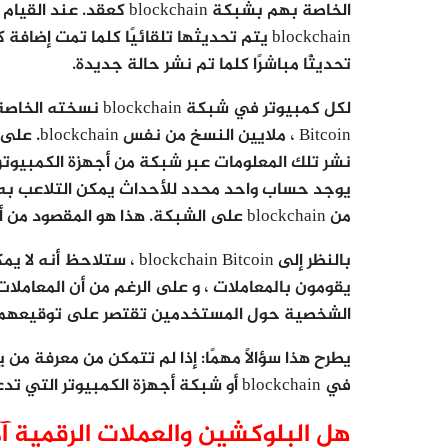
الخاصة بهم بشبكة ckchain
تحديثًا مباشرًا كلما تم نشر حالة جديدة.
Bitcoin ،
يوجد حساب واحد محدد للأحداث يمكن التلاعب به. 
من blockchain على الشبكة. هذا هو المقصود من أن يكون blockchain دفتر أستاذ “موزع”.
بالنظر إلى ckchain Bitcoin
الشخصية حول المستخدمين تقتصر على توقيعهم ا
يطرح هذا سؤالًا مهمًا: إذا لم تتمكن من معرفة من
في blockchain أو شبكة أجهزة الكمبيوتر التي تدعمها؟
هل البلوكشين والعملات الرقمية آ