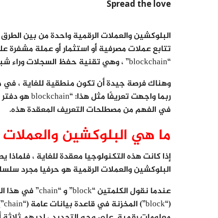
Spread the love
البلوكشين والعملات الرقمية واحدة من بين الطرق ا
تتابع عملات مصرفية أو استثمار أو عملة مشفرة عل
“blockchain” ، وهي تقنية حفظ السجلات وراء شبكة Bitcoin.
وهناك فرصة جيدة أن تكون منطقية للغاية ، في مح
في الفهم من مصطلحات التعريف المعقدة هذه.
ما هي البلوكشين والعملات ا
البلوكشين والعملات الرقمية هو حرفيا مجرد سلسلة
عندما نقول الكلمت
(“k
معلومات رقمية. على وجه التحديد ، لديهم ثلاثة أج