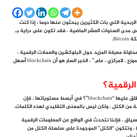
لربحية التي بات الكثيرين يبحثون عنها دوما ، إذا كنت
ى مدى السنوات العشر الماضية ، فقد تكون على دراية بـ
اولة معرفة المزيد حول البلوكشين والعملات الرقمية ،
ربما واجهت تعريفًا مثل هذا: “blockchain هو دفتر موزع ، لامركزي ، عام.” ، الخبر السار هو أن blockchain أسهل
لرقمية؟
إذا كانت هذه التكنولوجيا معقدة للغاية ، فلماذا يطلق عليها “blockchain”؟ في أبسط مستوياتها ، فإن
 من الكتل ، ولكن ليس بالمعنى التقليدي لهذه الكلمات.
ين “block” و “chain” في هذا السياق ، فإننا نتحدث في الواقع عن المعلومات الرقمية
bloc”) المخزنة في قاعدة بيانات عامة (“chain”) ، وتتكون “الكتل” الموجودة على سلسلة الكتل من
زاء: