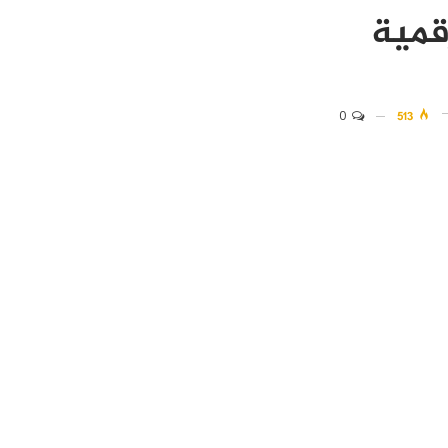
قمية
0
513