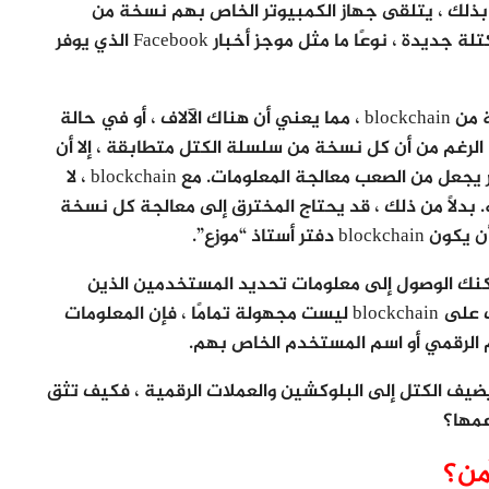
blo كعقد. عند القيام بذلك ، يتلقى جهاز الكمبيوتر الخاص بهم نسخة من
blockchain يتم تحديثها تلقائيًا كلما تمت إضافة كتلة جديدة ، نوعًا ما مثل موجز أخبار Facebook الذي يوفر
لكل كمبيوتر في شبكة blockchain نسخته الخاصة من blockchain ، مما يعني أن هناك الآلاف ، أو في حالة
 ملايين النسخ من نفس blockchain. على الرغم من أن كل نسخة من سلسلة الكتل متطابقة ، إلا أن
نشر تلك المعلومات عبر شبكة من أجهزة الكمبيوتر يجعل من الصعب معالجة المعلومات. مع blockchain ، لا
بدلاً من ذلك ، قد يحتاج المخترق إلى معالجة كل نسخة
blo ، ستلاحظ أنه لا يمكنك الوصول إلى معلومات تحديد المستخدمين الذين
يقومون بالمعاملات ، و على الرغم من أن المعاملات على blockchain ليست مجهولة تمامًا ، فإن المعلومات
لرقمي أو اسم المستخدم الخاص بهم.
 يضيف الكتل إلى البلوكشين والعملات الرقمية ، فكيف تثق
من؟