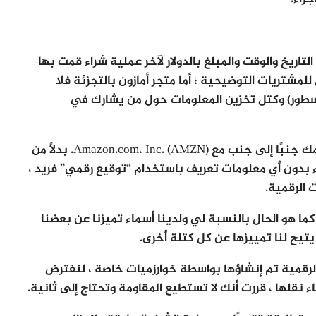
اريخ والوقت والمبلغ بالدولار لآخر عملية شراء قمت بها
لمشتريات التوضيحية ؛ أما متجر أمازون بالتجزئة فلا
لسطور) وكتل تخزين المعلومات حول من يشارك في
سوف يسدك الحظر الذي تشتريه من أمازون من اسمك جنبًا إلى جنب مع Amazon.com، Inc. (AMZN). بدلاً من
 بدون أي معلومات تعريف باستخدام “توقيع رقمي” فريد ،
 الرقمية.
ما هو الحال بالنسبة لي ولدينا أسماء تميزنا عن بعضنا
 يتيح لنا تمييزها عن كل كتلة أخرى.
لرقمية تم إنشاؤها بواسطة خوارزميات خاصة ، لنفترض
ء نقلها ، قررت أنك لا تستطيع المقاومة وتحتاج إلى ثانية.