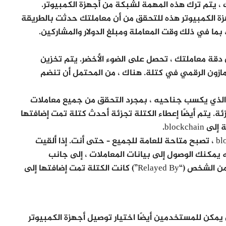
ت الجديدة. مع blockchain ، ومع ذلك ، يتم ترك هذه المهمة لشبكة من أجهزة الكمبيوتر.
Amazo ، تسرع شبكة أجهزة الكمبيوتر هذه للتحقق من أن معاملتك حدثت بالطريقة
 بما في ذلك وقت المعاملة ومبلغ الدولار والمشاركين.
دقة معاملتك ، تحصل على الضوء الأخضر. يتم تخزين
أمازون الرقمي في كتلة. هناك ، من المحتمل أن تنضم
الذي يكسب جناحيه ، بمجرد التحقق من جميع معاملات
جزئة. يتم أيضًا إعطاء الكتلة تجزئة أحدث كتلة تمت إضافتها
عندما تتم إضافة هذه الكتلة الجديدة إلى blockchain ، تصبح متاحة للعامة للجميع – حتى أنت. إذا ألقيت
 Bitcoin ، فسوف ترى أنه يمكنك الوصول إلى بيانات المعاملات ، إلى جانب
معلومات حول وقت (“الوقت”) ، وأين (“الارتفاع”) ، ومن الشخص (“Relayed By”) كانت الكتلة تمت إضافتها إلى
خص عرض محتويات blockchain ، ولكن يمكن للمستخدمين أيضًا اختيار توصيل أجهزة الكمبيوتر