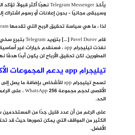
وسيبقى مجانيًا – بدون إعلانات أو رسوم اشتراك إلى
لذا ، ما هي سياسة تحقيق الربح التي تقدمها Telegram؟ وفقًا للأسئلة المتداولة حول Telegram:
قام Pavel Durov […
نفذت تيليجرام app ، فسنقدم خيارات غ
المطورين. لكن تحقيق الأرباح لن يكون أبدًا هدفًا نهائيًا لش
تيليجرام app يدعم المجموعات الأكبر
الأقصى لحجم مجموع
الحد.
الأفضل.