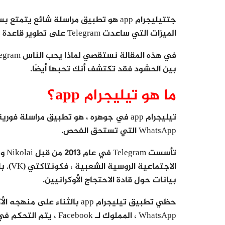
جتتيليجرام app هو تطبيق مراسلة شائع 
الميزات التي ساعدت Telegram على تطوير قاعدة مستخدم كبيرة؟
بين الحشود فقد تكتشف أنك تحبها أيضًا.
ما هو تيليجرام app؟
تيليجرام app في جوهره ، هو تطبيق مراسلة
WhatsApp التي تستحق الفحص.
بيانات حول قادة الاحتجاج الأوكرانيين.
حظي تطبيق تيليجرام app بالثنا
WhatsApp ، المملوك لـ Facebook ، يتم التحكم في Telegram Messenger وتشغيله من قبل شركة مستقلة.