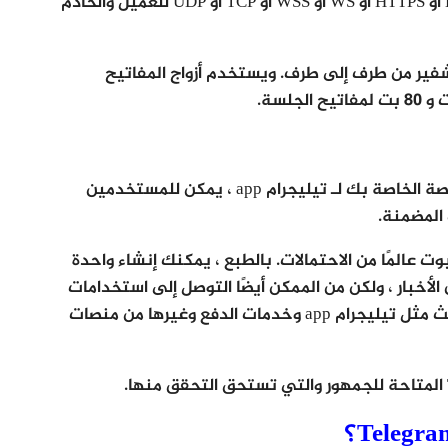
مكون النقل: يحدد ما إذا كان سيتم استخدام HTTP أو HTTPS أو WS أو WSS أو TCP أو UDP للعميل والخادم
وتوكول Signal لتشغيل التشفير من طرف إلى طرف. ويستخدم أزواج المفاتيح
إذا كنت مطورًا ، يمكنك إنشاء برامج الروبوت المخصصة الخاصة بك لـ تيليجرام app ، يمكن للمستخدمين
 المضمنة.
 عالمًا من الاحتمالات. بالطبع ، يمكنك إنشاء واحدة
خبار ، ولكن من الممكن أيضًا التوصل إلى استخدامات
أكثر تقدمًا ؛ يمكنك دمجه مع تطبيقات الطرف الثالث مثل تيليجرام app وخدمات الدفع وغيرها من منصات