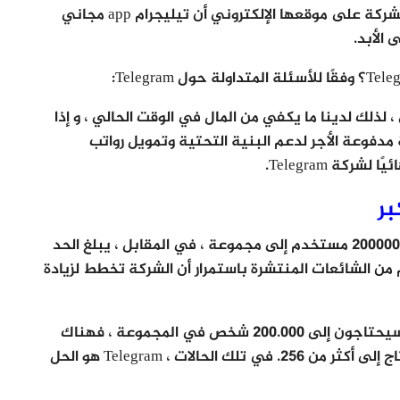
يأخذ Telegram Messenger نهجًا أكثر قبولًا. تؤكد الشركة على موقعها الإلكتروني أن تيليجرام app مجاني
 الأبد.
] بتزويد Telegram بتبرع سخي ، لذلك لدينا ما يكفي من المال في الوقت الحالي ، و إذا
ير أساسية مدفوعة الأجر لدعم البنية التحتية وتمويل رواتب
ركة Telegram.
تسمح تيليجرام app للأشخاص بإضافة ما يصل إلى 200000 مستخدم إلى مجموعة ، في المقابل ، يبلغ الحد
ة WhatsApp 256 ، على الرغم من الشائعات المنتشرة باستمرار أن الشركة تخطط لزيادة
على الرغم من أن عدد قليل جدًا من المستخدمين سيحتاجون إلى 200.000 شخص في المجموعة ، فهناك
الكثير من المواقف التي يمكن تصورها حيث قد تحتاج إلى أكثر من 256. في تلك الحالات ، Telegram هو الحل