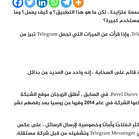
يتمتع بسمعة متزايدة ، لكن ما هو هذا التطبيق؟ و كيف يعمل؟ وما
في هذه المقالة نستقصي لماذا يحب الناس Telegram. وإذا قرأت عن الميزات التي تجعل Telegram تبرز من
 فورية قائم على السحابة ، إنه واحد من العديد من بدائل
تأسست Telegram في عام 2013 من قبل Nikolai و Pavel Durov. في السابق ، أطلق الزوجان موقع الشبكة
الاجتماعية الروسية الشعبية ، فكونتاكتي (VK). باعوا الشركة في عام 2014 وفروا من روسيا بعد رفضهم نشر
ء على منهجه الأكثر انفتاحًا وأمانًا وخصوصية لإرسال الرسائل ، على عكس