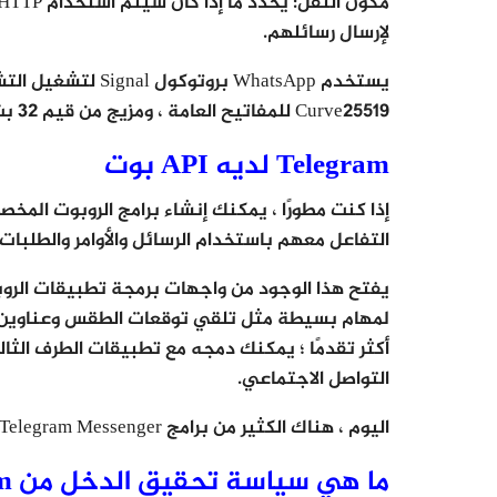
لإرسال رسائلهم.
يستخدم WhatsApp بر
Curve25519 للمفاتيح العامة ، ومزيج من قيم 32 بت و 80 بت لمفاتيح الجلسة.
Telegram لديه API بوت
التفاعل معهم باستخدام الرسائل والأوامر والطلبات
يفتح هذا الوجود من واجهات برمجة تطبيقات الروبوت
لمهام بسيطة مثل تلقي توقعات الطقس وعناوين الأ
التواصل الاجتماعي.
اليوم ، هناك الكثير من برامج Telegram Messenger المتاحة للجمهور والتي تستحق التحقق منها.
ما هي سياسة تحقيق الدخل من Telegram؟