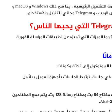
اليوم ، يتوفر Telegram Messenger على جميع أنظمة التشغيل الرئيسية ، بما في ذلك Windows و macOS و
السنوات الأخيرة؟ وما الميزات التي تميزه عن تطبيقات المراسلة الفورية
في جلسة. ترتبط الجلسات بأجهزة العميل بدلاً من
مكون مصادقة التشفير: تحتوي الرسائل على معرف مفتاح 64 بت ومفتاح رسالة 128 بت. يتم دمج المفتاحين