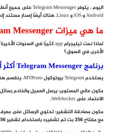
Android و iOS و Linux. هناك أيضًا إصدار مستند إلى الويب ، و Telegram مجاني للتنزيل والاستخدام.
ما هي ميزات Telegram Messenger التي يحبها الناس؟
لماذا نمت تيليجرام app كثيرًا في 
الأخرى في السوق؟
برنامج Telegram Messenger أكثر أمانًا
يستخدم Telegram بروتوكول MTProto. ينقسم هذا البروتوكول إلى ثلاثة مكونات:
مكون عالي المستوى: يرسل العميل والخادم رسائل 
الاعتماد على WebSocket.
مع مفتاح 256 بت تم تشفيره باستخدام تشفير AES-256.