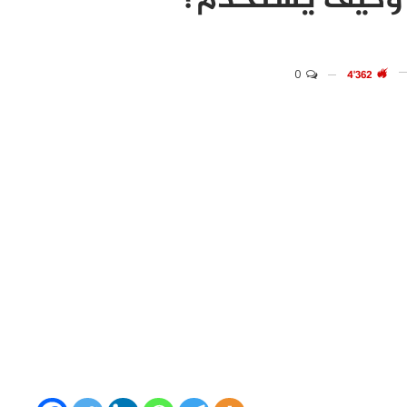
و وكيف يستخدم؟
0
4٬362