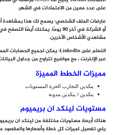
ائتمانات InMail
: يتيح لك InMail م
على عدد معين من الاعتمادات في الشهر.
عارضات الملف الشخصي
: يسمح لك هذا بمشاهدة أ
أو الشركة في آخر 90 يومًا. يمكنك أ
مشاهدي الأشخاص الآخرين.
التعلم على LinkedIn
: يمكن لجميع الحسابات الممي
عبر الإنترنت ، مع مواضيع تتراوح من جداول البيانات
مميزات الخطط المميزة
ينكدين التجارب الحرة المستويات
ينكدين / ينكدين مدونة
مستويات لينكد ان بريميوم
هناك أربعة مستويات مختلفة من لينكد ان بريمي
يلي تفصيل لميزات كل خطة وأسعارها والمقصود من