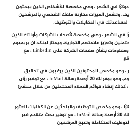
 تبدأ الخطة الأساسية من 29.99 دولارًا في الشهر ، وهي مخصصة للأشخاص الذين يبحثون
وظيف. وتشمل الميزات مقارنة ملفك الشخصي بالمرشحين
د لمساعدتك في المقابلات والتوظيف.
 هذه الخطة من 47.99 دولارًا في الشهر ، وهي مخصصة لأصحاب الشركات وأولئك الذين
تملين وتعزيز علامتهم التجارية. ويمتاز لينكد ان بريميوم
في هذا المستوى بـ 15 رصيد رسائل InMail ، و رؤى ومعلومات بشأن صفحات الشركة على LinkedIn ، مع
ع.
دولارًا في الشهر ، وهو مخصص للمحترفين الذين يرغبون في تحقيق
مبيعات وبناء عملاء محتملين على لينكد ان بريميوم. وهو يوفر لك 20 أرصدة رسالة InMail ، مع توفير رؤى
ول الحسابات والعملاء المحتملين على LinkedIn ، كذلك إنشاء قوائم العملاء المحتملين من خلال منشئ
أ المستوى الأعلى من 99.95 دولارًا ، وهو مخصص للتوظيف والباحثين عن الكفاءات للعثور
على مواهب عالية الجودة على الموقع. ، وهو يوفر لك 30 أرصدة رسالة InMail ، مع توفير بحث متقدم غير
توظيف المتكاملة وتتبع المرشحين