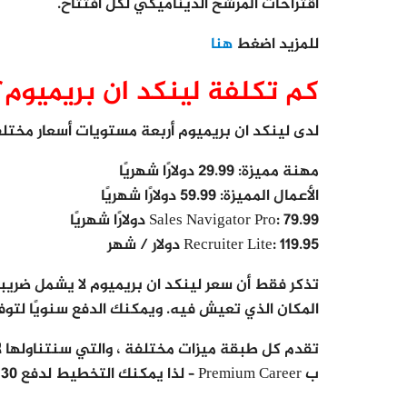
اقتراحات المرشح الديناميكي لكل افتتاح.
للمزيد اضغط
هنا
كم تكلفة لينكد ان بريميوم؟
لدى لينكد ان بريميوم أربعة مستويات أسعار مختلف
مهنة مميزة: 29.99 دولارًا شهريًا
الأعمال المميزة: 59.99 دولارًا شهريًا
Sales Navigator Pro: 79.99 دولارًا شهريًا
Recruiter Lite: 119.95 دولار / شهر
تذكر فقط أن سعر لينكد ان بريميوم لا يشمل ضريب
المكان الذي تعيش فيه. ويمكنك الدفع سنويًا لتوفي
ب Premium Career – لذا يمكنك التخطيط لدفع 30 دولارًا شهريًا (أو 216 دولارًا سنويًا).