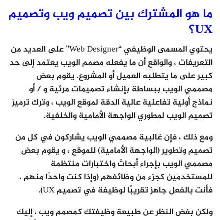
ما هو المشترك بين تصميم ويب وتصميم
UX؟
يحتوي المسمى الوظيفي “Web Designer” على العديد من
التعريفات ، والواقع أن ما يفعله مصمم الويب يعتمد إلى حد
كبير على ما يتطلبه العميل أو المشروع. يقوم بعض
مصممي الويب ببساطة بإنشاء تصميمات مرئية و / أو
نماذج أولية تفاعلية عالية الدقة لموقع الويب ، وترك ترميز
تصميم الويب لمطوري الواجهة الأمامية والخلفية.
ومع ذلك ، فإن غالبية مصممي الويب يشاركون في كل من
تصميم وتطوير (الواجهة الأمامية) للموقع ، و يقوم بعض
مصممي الويب بإجراء أبحاث واختبارات منتظمة
للمستخدمين كجزء من وظائفهم (وإذا كنت واحدًا منهم ،
فأنت بالفعل جاهز تقريبًا لوظيفة في تصميم UX).
ولكن بغض النظر عن طبيعة وظيفتك كمصمم ويب ، إليك