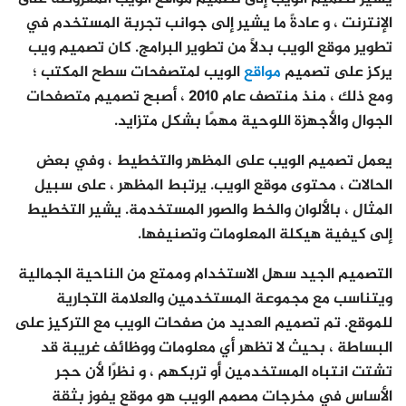
الإنترنت ، و عادةً ما يشير إلى جوانب تجربة المستخدم في
تطوير موقع الويب بدلاً من تطوير البرامج. كان تصميم ويب
يركز على تصميم
مواقع
الويب لمتصفحات سطح المكتب ؛
ومع ذلك ، منذ منتصف عام 2010 ، أصبح تصميم متصفحات
الجوال والأجهزة اللوحية مهمًا بشكل متزايد.
يعمل تصميم الويب على المظهر والتخطيط ، وفي بعض
الحالات ، محتوى موقع الويب. يرتبط المظهر ، على سبيل
المثال ، بالألوان والخط والصور المستخدمة. يشير التخطيط
إلى كيفية هيكلة المعلومات وتصنيفها.
التصميم الجيد سهل الاستخدام وممتع من الناحية الجمالية
ويتناسب مع مجموعة المستخدمين والعلامة التجارية
للموقع. تم تصميم العديد من صفحات الويب مع التركيز على
البساطة ، بحيث لا تظهر أي معلومات ووظائف غريبة قد
تشتت انتباه المستخدمين أو تربكهم ، و نظرًا لأن حجر
الأساس في مخرجات مصمم الويب هو موقع يفوز بثقة