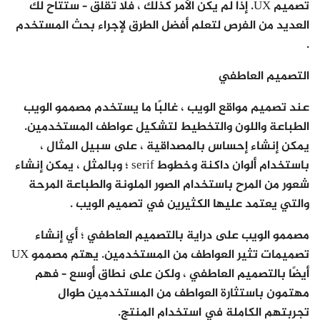
تصميم UX. إذا لم يكن الأمر كذلك ، فلا تقلق – ستتاح لك
العديد من الفرص لتعلم أفضل الطرق لإجراء بحث المستخدم
.
التصميم العاطفي
عند تصميم مواقع الويب ، غالبًا ما يستخدم مصممو الويب
الطباعة واللون والتخطيط لتشكيل عواطف المستخدمين.
يمكن إنشاء إحساس بالمصداقية ، على سبيل المثال ،
باستخدام ألوان داكنة وخطوط serif ؛ وبالمثل ، يمكن إنشاء
شعور من المرح باستخدام الصور الملونة والطباعة المرحة
والتي يعتمد عليها الكثيرين في تصميم الويب .
مصممو الويب على دراية بالتصميم العاطفي ؛ أي إنشاء
تصميمات تثير العواطف من المستخدمين. يهتم مصممو UX
أيضًا بالتصميم العاطفي ، ولكن على نطاق أوسع – فهم
مهتمون باستثارة العواطف من المستخدمين طوال
تجربتهم الكاملة في استخدام المنتج.