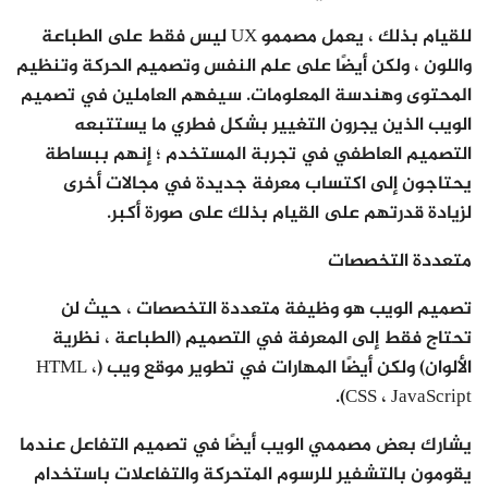
للقيام بذلك ، يعمل مصممو UX ليس فقط على الطباعة
واللون ، ولكن أيضًا على علم النفس وتصميم الحركة وتنظيم
المحتوى وهندسة المعلومات. سيفهم العاملين في تصميم
الويب الذين يجرون التغيير بشكل فطري ما يستتبعه
التصميم العاطفي في تجربة المستخدم ؛ إنهم ببساطة
يحتاجون إلى اكتساب معرفة جديدة في مجالات أخرى
لزيادة قدرتهم على القيام بذلك على صورة أكبر.
متعددة التخصصات
تصميم الويب هو وظيفة متعددة التخصصات ، حيث لن
تحتاج فقط إلى المعرفة في التصميم (الطباعة ، نظرية
الألوان) ولكن أيضًا المهارات في تطوير موقع ويب (HTML ،
CSS ، JavaScript).
يشارك بعض مصممي الويب أيضًا في تصميم التفاعل عندما
يقومون بالتشفير للرسوم المتحركة والتفاعلات باستخدام