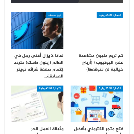
التجارة الالكترونية
غير مصنف
كم تربح مليون مشاهدة
لماذا لا يزال أغنى رجل في
على اليوتيوب؟ (أرباح
العالم (إيلون ماسك) متردد
خيالية لن تتوقعها)
لإتمام صفقة شرائه تويتر
العملاقة…
التجارة الالكترونية
التجارة الالكترونية
فتح متجر الكتروني بأفضل
وثيقة العمل الحر